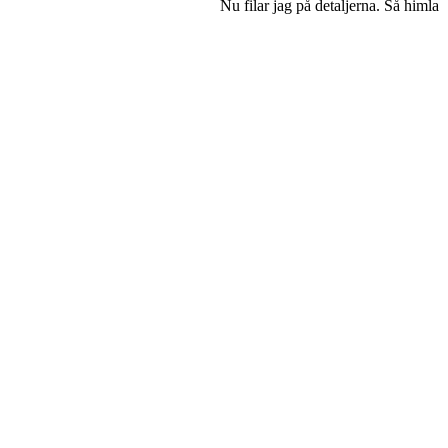
 till våren bokad o klar.
Nu filar jag på detaljerna. Så himla