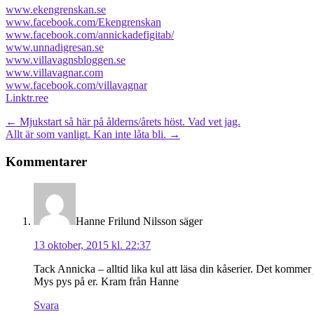
www.ekengrenskan.se
www.facebook.com/Ekengrenskan
www.facebook.com/annickadefigitab/
www.unnadigresan.se
www.villavagnsbloggen.se
www.villavagnar.com
www.facebook.com/villavagnar
Linktr.ree
Posts
← Mjukstart så här på ålderns/årets höst. Vad vet jag.
Allt är som vanligt. Kan inte låta bli. →
navigation
Läsarkommentarer
Kommentarer
Hanne Frilund Nilsson
säger
13 oktober, 2015 kl. 22:37
Tack Annicka – alltid lika kul att läsa din kåserier. Det kommer j
Mys pys på er. Kram från Hanne
Svara