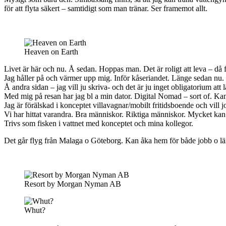
för att flyta säkert – samtidigt som man tränar. Ser framemot allt.
Heaven on Earth
Livet är här och nu. Å sedan. Hoppas man. Det är roligt att leva – då 
Jag håller på och värmer upp mig. Inför kåseriandet. Länge seda
Å andra sidan – jag vill ju skriva- och det är ju inget obligatorium att l
Med mig på resan har jag bl a min dator. Digital Nomad – sort of. Ka
Jag är förälskad i konceptet villavagnar/mobilt fritidsboende och vi
Vi har hittat varandra. Bra människor. Riktiga människor. Mycket kan g
Trivs som fisken i vattnet med konceptet och mina kollegor.
Det går flyg från Malaga o Göteborg. Kan åka hem för både jobb o lä
Resort by Morgan Nyman AB
Whut?