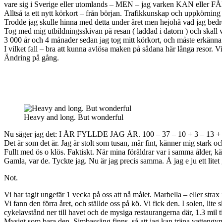
vare sig i Sverige eller utomlands – MEN – jag varken KAN eller FÅ
Alltså ta ett nytt körkort – från början. Trafikkunskap och uppkörning
Trodde jag skulle hinna med detta under året men hejohå vad jag bed
Tog med mig utbildningsskivan på resan ( laddad i datorn ) och skall 
3 000 år och 4 månader sedan jag tog mitt körkort, och måste erkänna at
I vilket fall – bra att kunna avlösa maken på sådana här långa resor. V
Ändring på gång.
Heavy and long. But wonderful
Nu säger jag det: I ÅR FYLLDE JAG ÅR. 100 – 37 – 10 + 3 – 13 + 2 +
Det är som det är. Jag är stolt som tusan, mår fint, känner mig stark o
Fullt med ös o klös. Faktiskt. När mina föräldrar var i samma ålder, kä
Gamla, var de. Tyckte jag. Nu är jag precis samma. Å jag e ju ett lite
Not.
Vi har tagit ungefär 1 vecka på oss att nå målet. Marbella – eller strax
Vi fann den förra året, och ställde oss på kö. Vi fick den. I solen, lit
cykelavstånd ner till havet och de mysiga restaurangerna där, 1.3 mil t
Mysigt som bara den. Simbassäng finns, så att jag kan träna vattengy