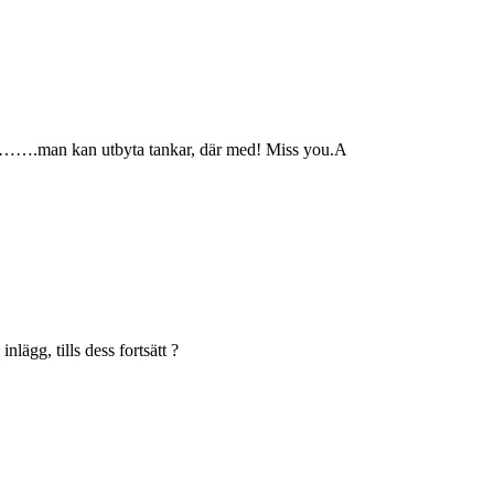
aila…….man kan utbyta tankar, där med! Miss you.A
nlägg, tills dess fortsätt ?