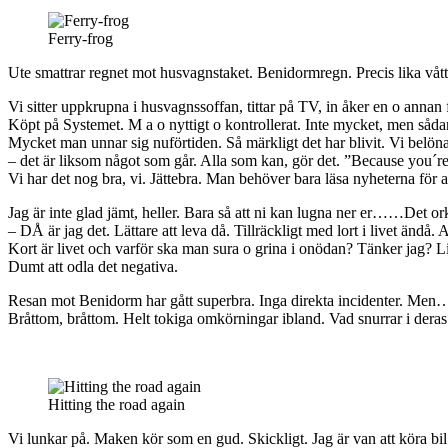
Ferry-frog
Ute smattrar regnet mot husvagnstaket. Benidormregn. Precis lika vått 
Vi sitter uppkrupna i husvagnssoffan, tittar på TV, in åker en o annan
Köpt på Systemet. M a o nyttigt o kontrollerat. Inte mycket, men sådant
Mycket man unnar sig nuförtiden. Så märkligt det har blivit. Vi belönar 
– det är liksom något som går. Alla som kan, gör det. ”Because you´re
Vi har det nog bra, vi. Jättebra. Man behöver bara läsa nyheterna för 
Jag är inte glad jämt, heller. Bara så att ni kan lugna ner er……Det 
– DÅ är jag det. Lättare att leva då. Tillräckligt med lort i livet ändå. A
Kort är livet och varför ska man sura o grina i onödan? Tänker jag? Liv
Dumt att odla det negativa.
Resan mot Benidorm har gått superbra. Inga direkta incidenter. Men
Bråttom, bråttom. Helt tokiga omkörningar ibland. Vad snurrar i der
Hitting the road again
Vi lunkar på. Maken kör som en gud. Skickligt. Jag är van att köra bil 