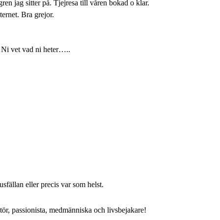
 också en spännande gren jag sitter på. Tjejresa
ternet. Bra grejor.
. Ni vet vad ni heter…..
usfällan eller precis var som helst.
ratör, passionista, medmänniska och livsbejakare!