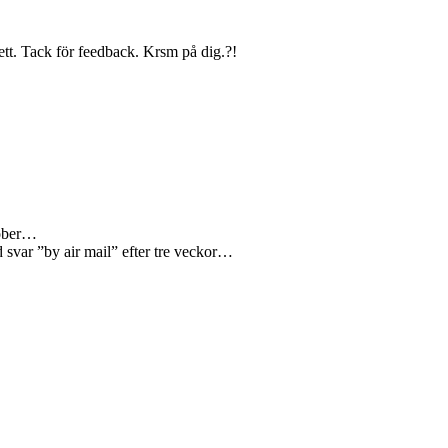
ett. Tack för feedback. Krsm på dig.?!
tober…
 svar ”by air mail” efter tre veckor…