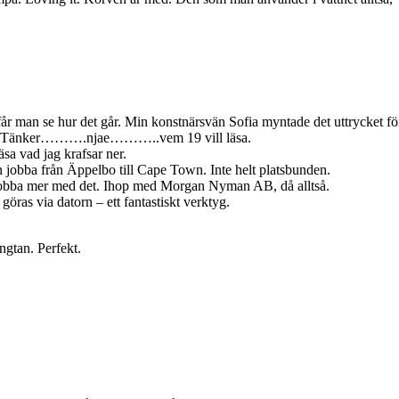
får man se hur det går. Min konstnärsvän Sofia myntade det uttrycket fö
n nu. Tänker……….njae………..vem 19 vill läsa.
äsa vad jag krafsar ner.
n jobba från Äppelbo till Cape Town. Inte helt platsbunden.
ll jobba mer med det. Ihop med Morgan Nyman AB, då alltså.
öras via datorn – ett fantastiskt verktyg.
ngtan. Perfekt.