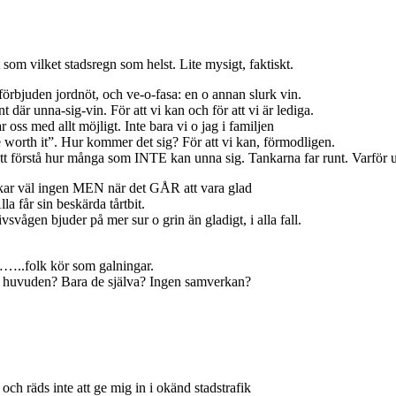
som vilket stadsregn som helst. Lite mysigt, faktiskt.
 förbjuden jordnöt, och ve-o-fasa: en o annan slurk vin.
 där unna-sig-vin. För att vi kan och för att vi är lediga.
oss med allt möjligt. Inte bara vi o jag i familjen
 worth it”. Hur kommer det sig? För att vi kan, förmodligen.
att förstå hur många som INTE kan unna sig. Tankarna far runt. Varför u
orkar väl ingen MEN när det GÅR att vara glad
lla får sin beskärda tårtbit.
svågen bjuder på mer sur o grin än gladigt, i alla fall.
……..folk kör som galningar.
as huvuden? Bara de själva? Ingen samverkan?
och räds inte att ge mig in i okänd stadstrafik