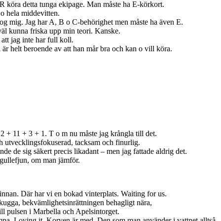
R köra detta tunga ekipage. Man måste ha E-körkort.
 o hela middevitten.
rog mig. Jag har A, B o C-behörighet men måste ha även E.
väl kunna friska upp min teori. Kanske.
t jag inte har full koll.
i är helt beroende av att han mår bra och kan o vill köra.
 11 + 3 + 1. T o m nu måste jag krångla till det.
ch utvecklingsfokuserad, tacksam och finurlig.
nde de sig säkert precis likadant – men jag fattade aldrig det.
t gullefjun, om man jämför.
 innan. Där har vi en bokad vinterplats. Waiting for us.
e skugga, bekvämlighetsinrättningen behagligt nära,
ill pulsen i Marbella och Apelsintorget.
mpa. Loving it. Korven är med. Den som man använder i vattnet alltså,