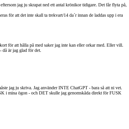
ftersom jag ju skrapat ned ett antal krönikor tidigare. Det får flyta på,
s för att det inte skall ta trekvart/14 da´r innan de laddas upp i era
ort för att hålla på med saker jag inte kan eller orkar med. Eller vill.
 då är jag glad för det.
åste jag ju skriva. Jag använder INTE ChatGPT - bara så att ni vet.
USK i mina ögon - och DET skulle jag genomskåda direkt för FUSK