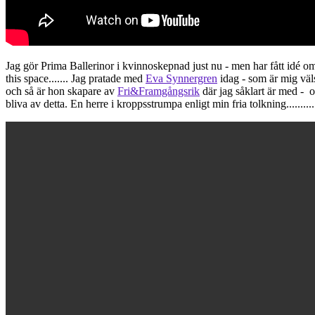
Jag gör Prima Ballerinor i kvinnoskepnad just nu - men har fått idé om a
this space....... Jag pratade med
Eva Synnergren
idag - som är mig väls
och så är hon skapare av
Fri&Framgångsrik
där jag såklart är med - o
bliva av detta. En herre i kroppsstrumpa enligt min fria tolkning............