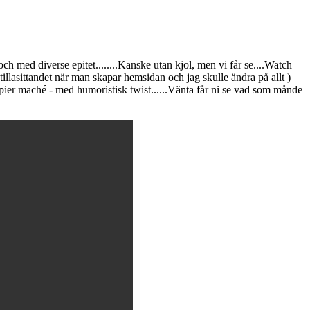
och med diverse epitet........Kanske utan kjol, men vi får se....Watch
illasittandet när man skapar hemsidan och jag skulle ändra på allt )
papier maché - med humoristisk twist......Vänta får ni se vad som månde
.