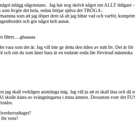
i något inlägg någonstans. Jag har nog skrivit något om ALLT tidigare - e
ton som livgör det hela, sedan börjar själva det TRÖGA:
tsamma som att jag döper dem så att jag hittar vad och varför, komprimera
ntbordet och gör något helt annat.
 filtret.....ghaaaaa
vara som det är. Jag vill inte ge detta den tiden av mitt liv. Det är för k
vit och om du som läser bara är en endaste enda lite förvirrad människa -
g skall verkligen anstränga mig. Jag vill ju att ni skall läsa och då m
 AI skulle klara av svängningarna i mina ämnen. Dessutom vore det F
rståss.
 överhuvudtaget?
h för vem?