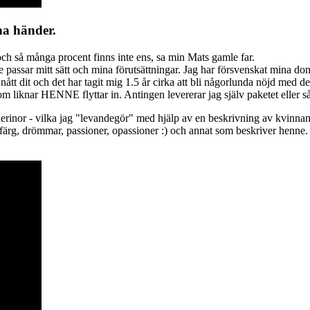
na händer.
och så många procent finns inte ens, sa min Mats gamle far.
e passar mitt sätt och mina förutsättningar. Jag har försvenskat mina do
nått dit och det har tagit mig 1.5 år cirka att bli någorlunda nöjd med
 liknar HENNE flyttar in. Antingen levererar jag själv paketet eller så
rinor - vilka jag "levandegör" med hjälp av en beskrivning av kvinnan so
hårfärg, drömmar, passioner, opassioner :) och annat som beskriver henne