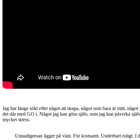
Jag har länge sökt efter något att skapa, något som bara är mitt, någo
det där med GO i. Något jag kan göra själv, som jag kan påverka själ
mycket stress.
Unnadigresan ligger på vänt. För kostsamt. Underbart roligt. I di