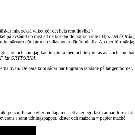
älskar mig också vilket gör det hela rent ljuvligt )
ket på avstånd i o med att de bor där de bor och inte i Hjo.
Det är tråki
e närvaro där i år men villavagnar där är mitt liv. Än mer förr när jag
rginslag, och som jag kan inspirera med och inspireras av - och som bara 
an. F´låt GRYTORNA.
erna ovan. De bara kom sådär när fingrarna landade på tangentbordet.
ikt personifierade efter mottagaren - ett alter ego fast i annan form. Li
leverans ) samt tidningspapper, klister och maizena = papier maché.