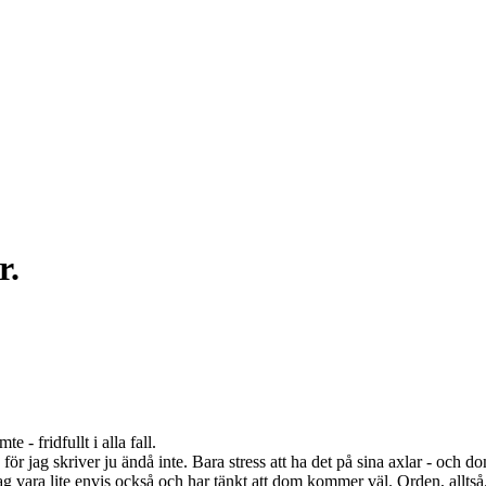
r.
e - fridfullt i alla fall.
r jag skriver ju ändå inte. Bara stress att ha det på sina axlar - och dom 
 vara lite envis också och har tänkt att dom kommer väl. Orden, alltså. O