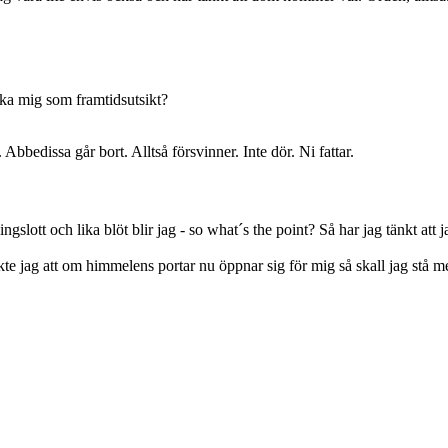
nka mig som framtidsutsikt?
. Abbedissa går bort. Alltså försvinner. Inte dör. Ni fattar.
gslott och lika blöt blir jag - so what´s the point? Så har jag tänkt at
te jag att om himmelens portar nu öppnar sig för mig så skall jag stå m