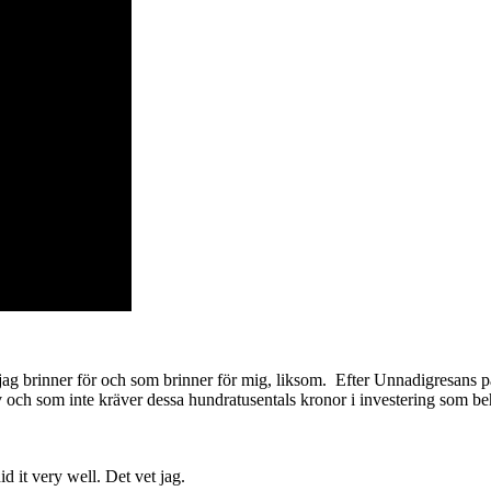
t jag brinner för och som brinner för mig, liksom. Efter Unnadigresans 
v och som inte kräver dessa hundratusentals kronor i investering som be
d it very well. Det vet jag.