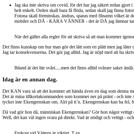
Jag ska inte skriva om covid, för det har jag säkert redan gjort 
helt enkelt. Orden skall bara få flöda, sedan skall jag finna fo
Fotona skall förminskas, ändras, sparas med filnamn vilket är de
mobiler och DÅ - KÄRA VÄNNER - det är DÅ jag lämnar tange
När det gäller alla regler för att skriva så att man kommer igenom
Det finns kunskap om hur man gör det lätt som en plätt men jag låter det 
Jag tar konsekvenserna. Det gör jag alltid. Jag är nöjd med att ha skri
Ibland är det lite svårt.....men det finns alltid svårare saker ändå.
Idag är en annan dag.
Det KAN vara så att det kommer att hända även en dag som denna men ja
Det är mina tillkortakommanden som kommer ner på pränt - och inte
tycker inte Ekengrenskan om. Alri på ti´n. Ekengrenskan kan ha fel, fö
Då vad gör hon då, människan Ekengrenskan? Gör hon något vettigt
Well, det kan väl ingen svara på direkt. Vad är nödigt och vettigt - oc
Frukost vid Vättern är viktigt. T ex.