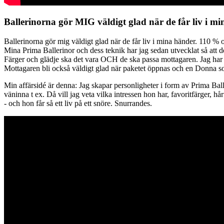
Ballerinorna gör MIG väldigt glad när de får liv i mi
Ballerinorna gör mig väldigt glad när de får liv i mina händer. 110 % 
Mina Prima Ballerinor och dess teknik har jag sedan utvecklat så att d
Färger och glädje ska det vara OCH de ska passa mottagaren. Jag har 
Mottagaren bli också väldigt glad när paketet öppnas och en Donna som
Min affärsidé är denna: Jag skapar personligheter i form av Prima Balle
väninna t ex. Då vill jag veta vilka intressen hon har, favoritfärger, 
- och hon får så ett liv på ett snöre. Snurrandes.