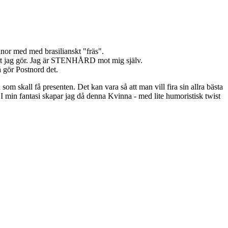
nnor med med brasilianskt "fräs".
 det jag gör. Jag är STENHÅRD mot mig själv.
 gör Postnord det.
m skall få presenten. Det kan vara så att man vill fira sin allra bästa
. I min fantasi skapar jag då denna Kvinna - med lite humoristisk twist