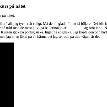
kurs på nätet.
s på nätet.
r" allt jag tycker är roligt. Må de bli glada för att få följare. Det blir j
tråd med de mest ljuvliga ballerinakjolar..................jag bröt ihop. Nä
. Kursen gick på portugisiska. Inget på engelska. Jag köpte den och h
 men jag är en jäkel på att härma det jag ser och på den vägen är det.