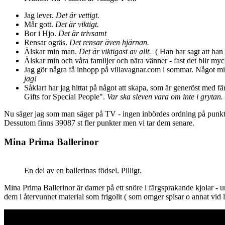
Jag lever.
Det är vettigt.
Mår gott.
Det är viktigt.
Bor i Hjo.
Det är trivsamt
Rensar ogräs.
Det rensar även hjärnan.
Älskar min man.
Det är viktigast av allt.
( Han har sagt att han 
Älskar min och våra familjer och nära vänner - fast det blir myc
Jag gör några få inhopp på villavagnar.com i sommar. Något mindr
jag!
Såklart har jag hittat på något att skapa, som är generöst med fä
Gifts for Special People".
Var ska sleven vara om inte i gryt
Nu säger jag som man säger på TV - ingen inbördes ordning på punkt
Dessutom finns 39087 st fler punkter men vi tar dem senare.
Mina Prima Ballerinor
En del av en ballerinas födsel. Pilligt.
Mina Prima Ballerinor är damer på ett snöre i färgsprakande kjolar - un
dem i återvunnet material som frigolit ( som omger spisar o annat vid 