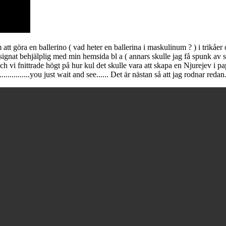
tt göra en ballerino ( vad heter en ballerina i maskulinum ? ) i trikåer 
ignat behjälplig med min hemsida bl a ( annars skulle jag få spunk av st
ch vi fnittrade högt på hur kul det skulle vara att skapa en Njurejev i 
.............you just wait and see...... Det är nästan så att jag rodnar redan