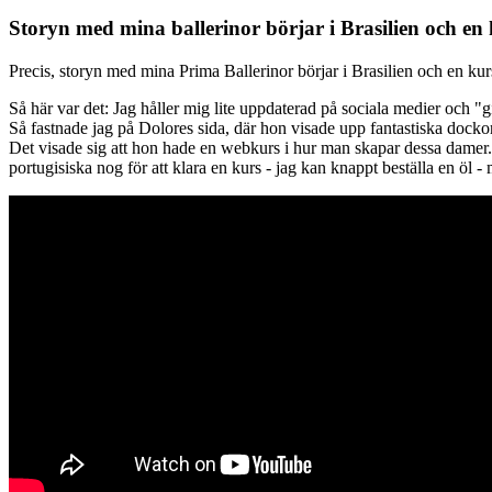
Storyn med mina ballerinor börjar i Brasilien och en 
Precis, storyn med mina Prima Ballerinor börjar i Brasilien och en kur
Så här var det: Jag håller mig lite uppdaterad på sociala medier och "gilla
Så fastnade jag på Dolores sida, där hon visade upp fantastiska dockor på 
Det visade sig att hon hade en webkurs i hur man skapar dessa damer
portugisiska nog för att klara en kurs - jag kan knappt beställa en öl -