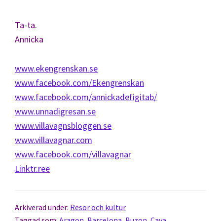
Ta-ta.
Annicka
www.ekengrenskan.se
www.facebook.com/Ekengrenskan
www.facebook.com/annickadefigitab/
www.unnadigresan.se
www.villavagnsbloggen.se
www.villavagnar.com
www.facebook.com/villavagnar
Linktr.ree
Arkiverad under:
Resor och kultur
Taggad som:
Aragon
,
Barcelona
,
Buzon
,
Cava
,