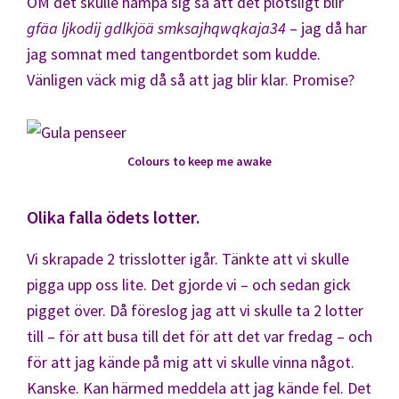
OM det skulle hampa sig så att det plötsligt blir
gfäa ljkodij gdlkjöä smksajhqwqkaja34
– jag då har
jag somnat med tangentbordet som kudde.
Vänligen väck mig då så att jag blir klar. Promise?
Colours to keep me awake
Olika falla ödets lotter.
Vi skrapade 2 trisslotter igår. Tänkte att vi skulle
pigga upp oss lite. Det gjorde vi – och sedan gick
pigget över. Då föreslog jag att vi skulle ta 2 lotter
till – för att busa till det för att det var fredag – och
för att jag kände på mig att vi skulle vinna något.
Kanske. Kan härmed meddela att jag kände fel. Det