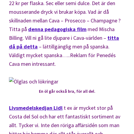
22 kr per flaska. Sec eller semi dulce. Det är den
mousserande dryck vi brukar köpa. Vad är då
skillnaden mellan Cava – Prosecco – Champagne ?
Titta på
denna pedagogiska film
med Mischa
Billing. Vill ni gå lite djupare i Cava-världen –
titta
då på detta
– lättillgänglig men på spanska.
Väldigt mycket spanska…..Reklam för Penedés
Cava men intressant.
En öl går också bra, för all del.
Livsmedelskedjan Lidl
t ex är mycket stor på
Costa del Sol och har ett fantastiskt sortiment av
allt. Tycker vi. Inte den röriga affärsidén som man
hittar här hemma där allt står överallt och