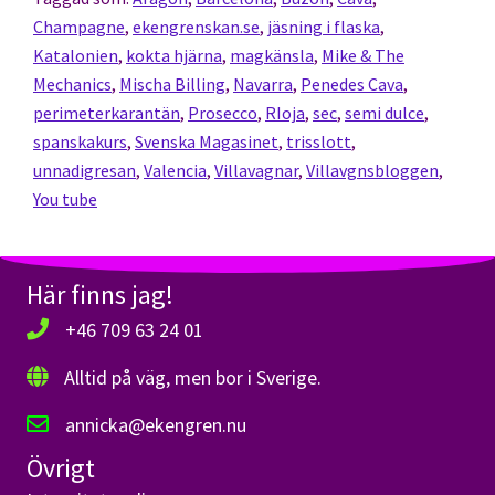
Champagne
,
ekengrenskan.se
,
jäsning i flaska
,
Katalonien
,
kokta hjärna
,
magkänsla
,
Mike & The
Mechanics
,
Mischa Billing
,
Navarra
,
Penedes Cava
,
perimeterkarantän
,
Prosecco
,
RIoja
,
sec
,
semi dulce
,
spanskakurs
,
Svenska Magasinet
,
trisslott
,
unnadigresan
,
Valencia
,
Villavagnar
,
Villavgnsbloggen
,
You tube
Här finns jag!
+46 709 63 24 01
Alltid på väg, men bor i Sverige.
annicka@ekengren.nu
Övrigt