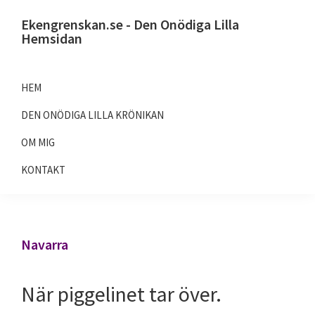
Hoppa
Hoppa
Ekengrenskan.se - Den Onödiga Lilla
till
till
Hemsidan
huvudnavigering
huvudinnehåll
Alltid
något
HEM
på
DEN ONÖDIGA LILLA KRÖNIKAN
gång
OM MIG
KONTAKT
Navarra
När piggelinet tar över.