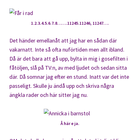
1.2.3.4.5.6.7.8…….11245.11246, 11247….
Det händer emellanåt att jag har en sådan där
vakarnatt. Inte så ofta nuförtiden men allt ibland.
Då är det bara att gå upp, bylta in mig i gosefilten i
fåtöljen, slå på TV:n, av med ljudet och sedan sitta
där. Då somnar jag efter en stund. Inatt var det inte
passeligt. Skulle ju ändå upp och skriva några
ängkla rader och här sitter jag nu.
Å här e ja.