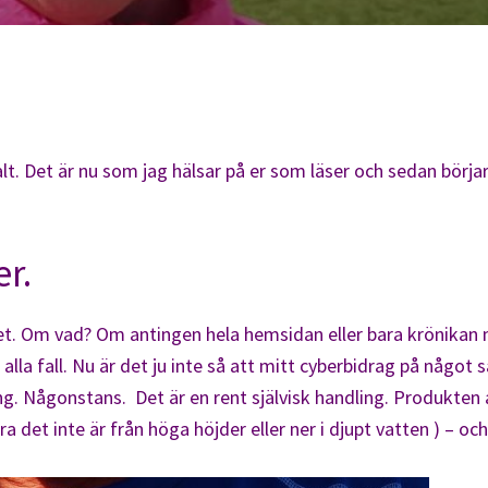
t. Det är nu som jag hälsar på er som läser och sedan börjar 
r.
aget. Om vad? Om antingen hela hemsidan eller bara krönika
 i alla fall. Nu är det ju inte så att mitt cyberbidrag på någo
ng. Någonstans. Det är en rent självisk handling. Produkten 
a det inte är från höga höjder eller ner i djupt vatten ) – oc