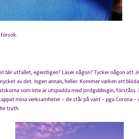
 försök.
 blir utfallet, egentligen? Läser någon? Tycker någon att JA – 
å mycket av det. Ingen annan, heller. Kommer varken att blöda
vätskorna som inte är utspädda med jordgubbsgin, förståss. 
 tappat mina verksamheter – de står på vänt – pga Corona – oc
he truth.