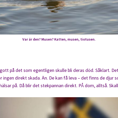
Var är den? Musen? Katten, musen, tiotusen.
t på det som egentligen skulle bli deras död. Såklart. Det bl
ör ingen direkt skada. Än. De kan få leva – det finns de dju
sar på. Då blir det stekpannan direkt. PÅ dom, alltså. Skall