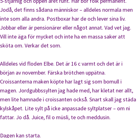
5-stjärnig och öppen året runt. Här bor folk permanent.
Jodå, det finns sådana människor – alldeles normala men
inte som alla andra. Postboxar har de och lever sina liv.
Jobbar eller är pensionärer eller något annat. Vad vet jag.
Vill inte äga för mycket och inte ha en massa saker att
sköta om. Verkar det som.
Alldeles vid floden Elbe. Det är 16 c varmt och det är i
början av november. Färska brötchen uppätna.
Croissanterna maken köpte har lagt sig som bomull i
magen. Jordgubbssylten jag hade med, har kletat ner allt,
men lite hamnade i croissanten också. Snart skall jag städa
kylskåpet. Lite sylt på icke anpassade syltplatser – om ni
fattar. Jo då. Juice, fil o müsli, te och meddusin.
Dagen kan starta.