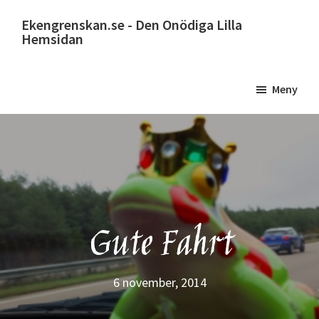
Hoppa
Ekengrenskan.se - Den Onödiga Lilla
till
Hemsidan
huvudinnehåll
Alltid
något
Meny
på
gång
Gute Fahrt
6 november, 2014