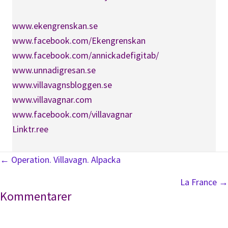
www.ekengrenskan.se
www.facebook.com/Ekengrenskan
www.facebook.com/annickadefigitab/
www.unnadigresan.se
www.villavagnsbloggen.se
www.villavagnar.com
www.facebook.com/villavagnar
Linktr.ree
Posts
← Operation. Villavagn. Alpacka
navigation
La France →
Läsarkommentarer
Kommentarer