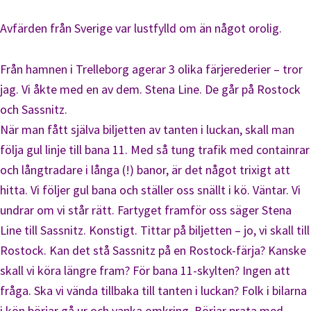
Avfärden från Sverige var lustfylld om än något orolig.
Från hamnen i Trelleborg agerar 3 olika färjerederier – tror
jag. Vi åkte med en av dem. Stena Line. De går på Rostock
och Sassnitz.
När man fått själva biljetten av tanten i luckan, skall man
följa gul linje till bana 11. Med så tung trafik med containrar
och långtradare i långa (!) banor, är det något trixigt att
hitta. Vi följer gul bana och ställer oss snällt i kö. Väntar. Vi
undrar om vi står rätt. Fartyget framför oss säger Stena
Line till Sassnitz. Konstigt. Tittar på biljetten – jo, vi skall till
Rostock. Kan det stå Sassnitz på en Rostock-färja? Kanske
skall vi köra längre fram? För bana 11-skylten? Ingen att
fråga. Ska vi vända tillbaka till tanten i luckan? Folk i bilarna
i kön börjar gå ur och vanka omkring. Börjar prata med