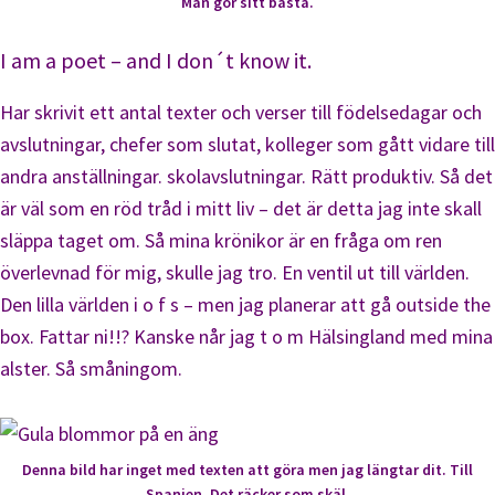
Man gör sitt bästa.
I am a poet – and I don´t know it.
Har skrivit ett antal texter och verser till födelsedagar och
avslutningar, chefer som slutat, kolleger som gått vidare till
andra anställningar. skolavslutningar. Rätt produktiv. Så det
är väl som en röd tråd i mitt liv – det är detta jag inte skall
släppa taget om. Så mina krönikor är en fråga om ren
överlevnad för mig, skulle jag tro. En ventil ut till världen.
Den lilla världen i o f s – men jag planerar att gå outside the
box. Fattar ni!!? Kanske når jag t o m Hälsingland med mina
alster. Så småningom.
Denna bild har inget med texten att göra men jag längtar dit. Till
Spanien. Det räcker som skäl.