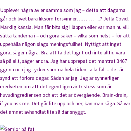
Upplever några av er samma som jag – detta att dagarna
går och livet bara liksom försvinner…………..? Jefla Covid.
Märklig känsla. Man får bita sig i läppen eller var man nu vill
sätta tänderna i – och göra saker – vilka som helst – för att
uppehålla någon slags meningsfullhet. Nyttigt att inget
göra, säger några. Bra att ta det lugnt och inte alltid vara
så på allt, säger andra. Jag har upprepat det mantrat 3467
ggr nu och jag tycker samma hela tiden i alla fall – det är
synd att förlora dagar. Sådan är jag. Jag är synnerligen
medveten om att det egentligen är tristess som är
huvudingrediensen och att det är övergående. Brain-drain,
if you ask me. Det går lite upp och ner, kan man säga. Så var
det ämnet avhandlat lite så där snyggt.