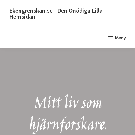
Hoppa
Ekengrenskan.se - Den Onödiga Lilla
till
Hemsidan
huvudinnehåll
Alltid
något
Meny
på
gång
Mitt liv som
hjärnforskare.