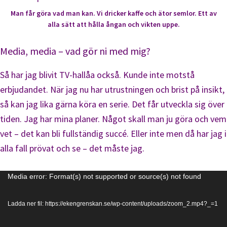
Man får göra vad man kan. Vi dricker kaffe och ätor semlor. Ett av
alla sätt att hålla ångan och vikten uppe.
Media, media – vad gör ni med mig?
Så har jag blivit TV-hallåa också. Kunde inte motstå
erbjudandet. När jag nu har utrustningen och brist på insikt,
så kan jag lika gärna köra en serie. Det får utveckla sig över
tiden. Jag har mina planer. Något skall man ju göra och vem
vet – det kan bli fullständig succé. Eller inte men då har jag i
alla fall prövat och se – det måste jag.
Videospelare
Media error: Format(s) not supported or source(s) not found
Ladda ner fil: https://ekengrenskan.se/wp-content/uploads/zoom_2.mp4?_=1