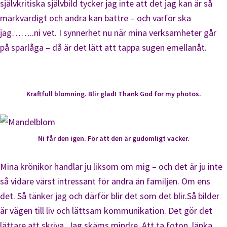
självkritiska självbild tycker jag inte att det jag kan är så
märkvärdigt och andra kan bättre – och varför ska
jag……..ni vet. I synnerhet nu när mina verksamheter går
på sparlåga – då är det lätt att tappa sugen emellanåt.
Kraftfull blomning. Blir glad! Thank God for my photos.
Ni får den igen. För att den är gudomligt vacker.
Mina krönikor handlar ju liksom om mig – och det är ju inte
så vidare värst intressant för andra än familjen. Om ens
det. Så tänker jag och därför blir det som det blir.Så bilder
är vägen till liv och lättsam kommunikation. Det gör det
lättare att skriva. Jag skäms mindre. Att ta foton, länka