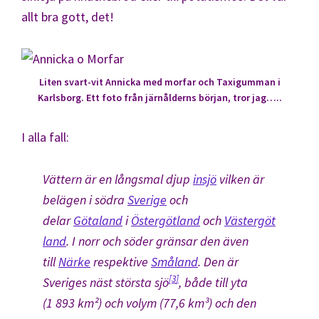
allt bra gott, det!
Liten svart-vit Annicka med morfar och Taxigumman i
Karlsborg. Ett foto från järnålderns början, tror jag…..
I alla fall:
Vättern är en långsmal djup
insjö
vilken är
belägen i södra
Sverige
och
delar
Götaland
i
Östergötland
och
Västergöt
land
. I norr och söder gränsar den även
till
Närke
respektive
Småland
. Den är
[
3
]
Sveriges näst största sjö
, både till yta
(1 893 km²) och volym (77,6 km³) och den