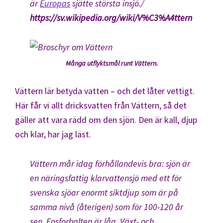
är
Europas
sjätte största insjö./
https://sv.wikipedia.org/wiki/V%C3%A4ttern
Många utflyktsmål runt Vättern.
Vättern lär betyda vatten – och det låter vettigt.
Här får vi allt dricksvatten från Vättern, så det
gäller att vara rädd om den sjön. Den är kall, djup
och klar, har jag läst.
Vättern mår idag förhållandevis bra: sjön är
en näringsfattig klarvattensjö med ett för
svenska sjöar enormt siktdjup som är på
samma nivå (återigen) som för 100-120 år
sen. Fosforhalten är låg. Växt- och