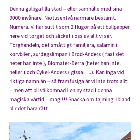
Denna gulliga lilla stad – eller samhälle med sina
9000 invånare. Niotusentvå närmare bestämt.
Numera. Vi har suttit som 2 flugor på ett bullpapper
nere vid torget och slickat i oss av allt vi ser.
Torghandeln, det småttigt familjära, salamin i
korvbilen, surdegslimpan i Bröd-Anders ( fast det
heter han inte ), Blomster-Berra (heter han inte,
heller ) och Cykel-Anders ( gissa…..). Kan inga vid
riktiga namn än – så framfusiga är vi inte trots allt
– men att bli välkomnad i en ny stad i denna
magiska vårtid – magi!!! Snacka om tajming. Ibland
blir det bara rätt.