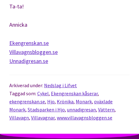
Ta-ta!
Annicka
Ekengrenskan.se
Villavagnsbloggen.se
Unnadigresan.se
Arkiverad under:
Nedslag i Lifvet
Taggad som:
Cykel
,
Ekengrenskan kåserar
,
ekengrenskan.se
,
Hjo
,
Krönika
,
Monark
,
oväxlade
Monark
,
Stadsparken i Hjo
,
unnadigresan
,
Vättern
,
Villavagn
,
Villavagnar
,
www.villavagnsbloggen.se