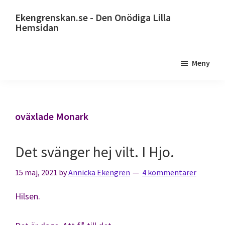
Hoppa
Ekengrenskan.se - Den Onödiga Lilla
till
Hemsidan
huvudinnehåll
Alltid
något
Meny
på
gång
oväxlade Monark
Det svänger hej vilt. I Hjo.
15 maj, 2021
by
Annicka Ekengren
4 kommentarer
Hilsen.