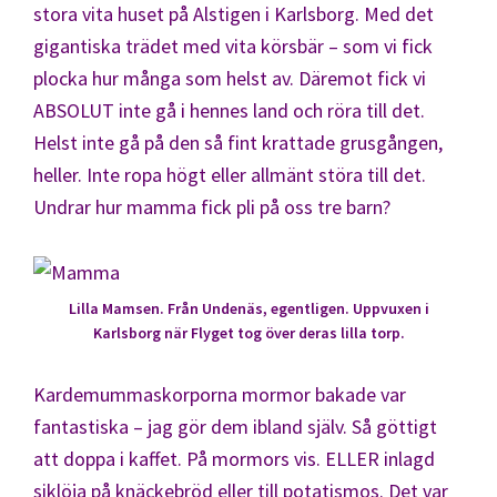
stora vita huset på Alstigen i Karlsborg. Med det
gigantiska trädet med vita körsbär – som vi fick
plocka hur många som helst av. Däremot fick vi
ABSOLUT inte gå i hennes land och röra till det.
Helst inte gå på den så fint krattade grusgången,
heller. Inte ropa högt eller allmänt störa till det.
Undrar hur mamma fick pli på oss tre barn?
Lilla Mamsen. Från Undenäs, egentligen. Uppvuxen i
Karlsborg när Flyget tog över deras lilla torp.
Kardemummaskorporna mormor bakade var
fantastiska – jag gör dem ibland själv. Så göttigt
att doppa i kaffet. På mormors vis. ELLER inlagd
siklöja på knäckebröd eller till potatismos. Det var