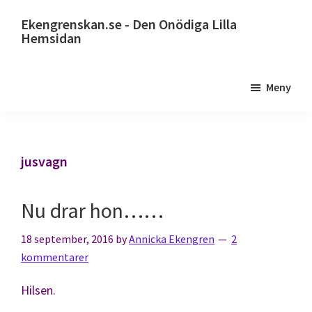
Hoppa
Ekengrenskan.se - Den Onödiga Lilla
till
Hemsidan
huvudinnehåll
Alltid
något
Meny
på
gång
jusvagn
Nu drar hon……
18 september, 2016
by
Annicka Ekengren
2
kommentarer
Hilsen.