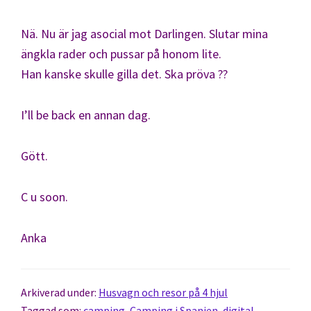
Nä. Nu är jag asocial mot Darlingen. Slutar mina
ängkla rader och pussar på honom lite.
Han kanske skulle gilla det. Ska pröva ??
I’ll be back en annan dag.
Gött.
C u soon.
Anka
Arkiverad under:
Husvagn och resor på 4 hjul
Taggad som:
camping
,
Camping i Spanien
,
digital