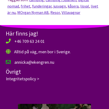
nomad
,
frihet
,
funderingar
,
jusvagn
,
kåsera
,
lisval
,
livet
är nu
,
MOrgan Nyman AB
,
Resor
,
Villavagnar
Här finns jag!
+46 709 63 24 01
Alltid på väg, men bor i Sverige.
annicka@ekengren.nu
Övrigt
Integritetspolicy >