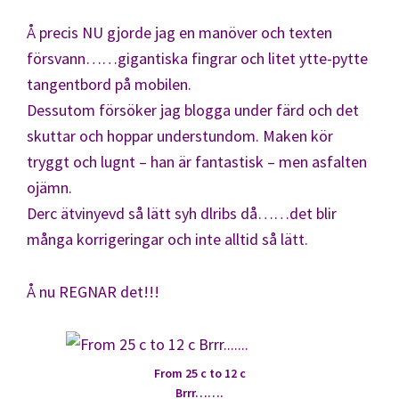
Å precis NU gjorde jag en manöver och texten
försvann……gigantiska fingrar och litet ytte-pytte
tangentbord på mobilen.
Dessutom försöker jag blogga under färd och det
skuttar och hoppar understundom. Maken kör
tryggt och lugnt – han är fantastisk – men asfalten
ojämn.
Derc ätvinyevd så lätt syh dlribs då……det blir
många korrigeringar och inte alltid så lätt.
Å nu REGNAR det!!!
From 25 c to 12 c
Brrr…….