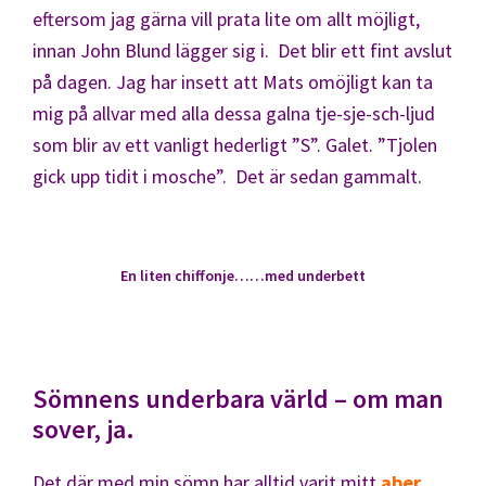
eftersom jag gärna vill prata lite om allt möjligt,
innan John Blund lägger sig i. Det blir ett fint avslut
på dagen. Jag har insett att Mats omöjligt kan ta
mig på allvar med alla dessa galna tje-sje-sch-ljud
som blir av ett vanligt hederligt ”S”. Galet. ”Tjolen
gick upp tidit i mosche”. Det är sedan gammalt.
En liten chiffonje……med underbett
Sömnens underbara värld – om man
sover, ja.
Det där med min sömn har alltid varit mitt
aber.