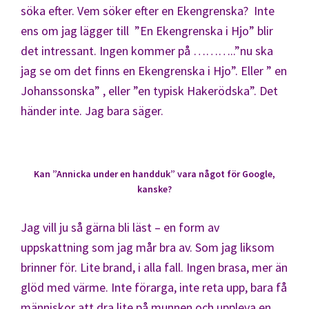
söka efter. Vem söker efter en Ekengrenska? Inte
ens om jag lägger till ”En Ekengrenska i Hjo” blir
det intressant. Ingen kommer på ………..”nu ska
jag se om det finns en Ekengrenska i Hjo”. Eller ” en
Johanssonska” , eller ”en typisk Hakerödska”. Det
händer inte. Jag bara säger.
Kan ”Annicka under en handduk” vara något för Google,
kanske?
Jag vill ju så gärna bli läst – en form av
uppskattning som jag mår bra av. Som jag liksom
brinner för. Lite brand, i alla fall. Ingen brasa, mer än
glöd med värme. Inte förarga, inte reta upp, bara få
människor att dra lite på munnen och uppleva en