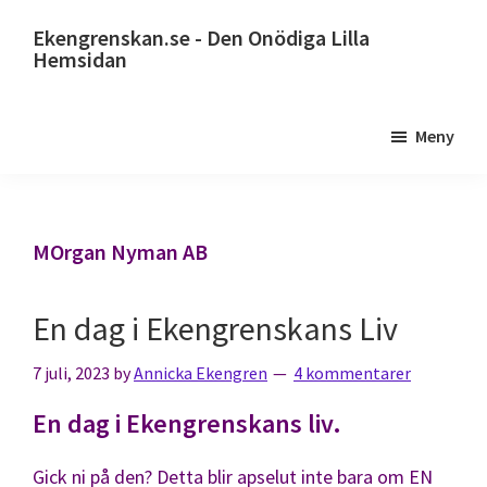
Hoppa
Ekengrenskan.se - Den Onödiga Lilla
till
Hemsidan
huvudinnehåll
Alltid
något
Meny
på
gång
MOrgan Nyman AB
En dag i Ekengrenskans Liv
7 juli, 2023
by
Annicka Ekengren
4 kommentarer
En dag i Ekengrenskans liv.
Gick ni på den? Detta blir apselut inte bara om EN