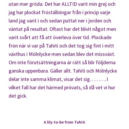
utan mer gröda. Det har ALLTID varit min grej och
jag har plockat fröställningar från i princip varje
land jag varit i och sedan puttat ner i jorden och
väntat på resultat. Oftast har det blivit något men
varit svårt att få att överleva över tid. Plockade
frön när vi var på Tahiti och det tog sig fint i mitt
växthus i Mölnlycke men sedan blev det missväxt.
Om inte förutsättningarna är rätt så blir följderna
ganska uppenbara. Gäller allt. Tahiti och Mölnlycke
delar inte samma klimat, visar det sig……….I
vilket fall har det härmed prövats, så då vet vi hur
det gick.
A lily-to-be from Tahiti