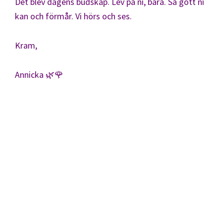
Det blev dagens budskap. Lev på ni, bara. Så gott ni
kan och förmår. Vi hörs och ses.
Kram,
Annicka
🌿
🌹