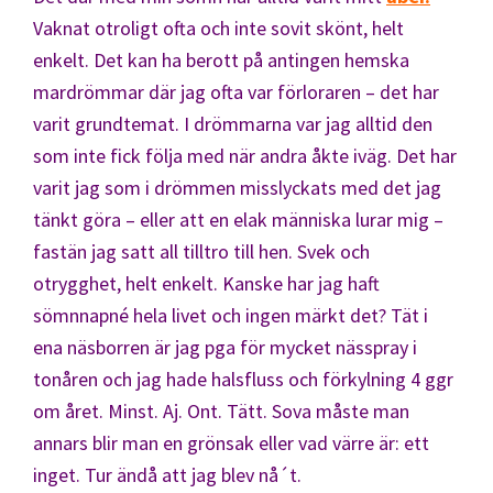
Vaknat otroligt ofta och inte sovit skönt, helt
enkelt. Det kan ha berott på antingen hemska
mardrömmar där jag ofta var förloraren – det har
varit grundtemat. I drömmarna var jag alltid den
som inte fick följa med när andra åkte iväg. Det har
varit jag som i drömmen misslyckats med det jag
tänkt göra – eller att en elak människa lurar mig –
fastän jag satt all tilltro till hen. Svek och
otrygghet, helt enkelt. Kanske har jag haft
sömnnapné hela livet och ingen märkt det? Tät i
ena näsborren är jag pga för mycket nässpray i
tonåren och jag hade halsfluss och förkylning 4 ggr
om året. Minst. Aj. Ont. Tätt. Sova måste man
annars blir man en grönsak eller vad värre är: ett
inget. Tur ändå att jag blev nå´t.