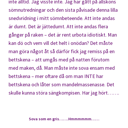
inte alltid. Jag visste inte. Jag har gått på allsköns
sömnutredningar och den sista påvisade denna lilla
snedvridning i mitt sömnbeteende. Att inte andas
är dumt. Det är jättedumt. Att inte andas flera
gånger på raken – det är rent urbota idiotiskt. Man
kan dö och vem vill det helt i onödan? Det måste
man göra något åt så därför fick jag remiss på en
bettskena – att umgås med på natten förutom
med maken, då. Man måste inte sova ensam med
bettskena – mer oftare då om man INTE har
bettskena och låter som mandelmassenasse. Det
skulle kunna störa sängkompisen. Har jag hört…….
Sova som en gris…….Hmmmmmm……