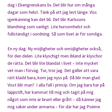
dag i Ekengrenskans liv. Det blir hur om många
dagar som helst. Tänk på att jag levt länge. Viss
igenkänning kan det bli. Det blir Karlssons
blandning som vanligt. Lite hursomhelst och
fullständigt i oordning. Så som livet är för somliga.
En ny dag. Ny möjligheter och omöjligheter också,
för den delen. Lite klyschigt men ibland är klyschor
de rätta. Det blir lite blandat i livet – inte mycket
vet man i förväg. Tur, tror jag. Det gäller att vara
rätt klädd bara, kom jag nyss på. Då blir man glad.
Visst blir man? I alla fall i princip. Om jag bara har på
läppstift, har kammat till mig och tagit på mig
något som inte är brunt eller grått – då känner jag
mig säker under armarna – för där har jag Poëme