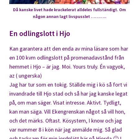
Då kanske livet hade krackelerat alldeles fullständigt. Om
någon annan lagt livspusslet ………..
En odlingslott i Hjo
Kan garantera att den enda av mina läsare som har
en 100 kvm odlingslott på promenadavstånd från
hemmet i Hjo – är jag. Moi. Yours truly. Én vagyok,
az ( ungerska)
Jag har tur som en tokig. Ställde mig i kö så fort vi
invandrade till Hjo stad och så har jag kanske legat
på, om man säger. Visat intresse. Aktivt. Tydligt,
kan man säga. Vill Ekengrenskan något så vill hon,
och det märks. Oftast. Kösystem, I know och jag
var nummer 8 i kön när jag anmälde mig. Så glad
och tacksam för min jordplätt här på Hjorda 🙂 !