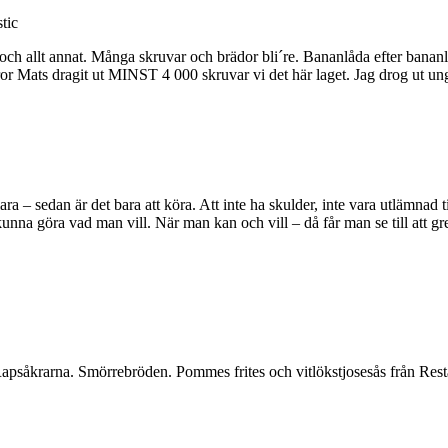
tic
äck och allt annat. Många skruvar och brädor bli´re. Bananlåda efter ba
– tror Mats dragit ut MINST 4 000 skruvar vi det här laget. Jag drog ut
ara – sedan är det bara att köra. Att inte ha skulder, inte vara utlämnad
kunna göra vad man vill. När man kan och vill – då får man se till att grej
kten. Rapsåkrarna. Smörrebröden. Pommes frites och vitlökstjosesås fr