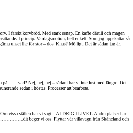
rv. I färskt korvbröd. Med stark senap. En kaffe därtill och magen
llasittande. I princip. Vardagsmotion, helt enkelt. Som jag uppskattar så
na unset lite för stor – dos. Knas? Möjligt. Det är sådan jag är.
Vänta på…….vad? Nej, nej, nej – sådant har vi inte lust med längre. Det
sunerande sedan i höstas. Processer att bearbeta.
en. Om vissa ställen har vi sagt – ALDRIG I LIVET. Andra platser har
 Så………………..dit beger vi oss. Flyttar vår villavagn från Skåneland och