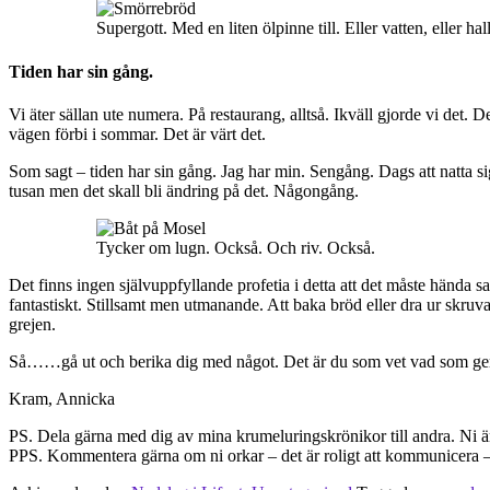
Supergott. Med en liten ölpinne till. Eller vatten, eller hal
Tiden har sin gång.
Vi äter sällan ute numera. På restaurang, alltså. Ikväll gjorde vi det.
vägen förbi i sommar. Det är värt det.
Som sagt – tiden har sin gång. Jag har min. Sengång. Dags att natta sig
tusan men det skall bli ändring på det. Någongång.
Tycker om lugn. Också. Och riv. Också.
Det finns ingen självuppfyllande profetia i detta att det måste hända sak
fantastiskt. Stillsamt men utmanande. Att baka bröd eller dra ur skruva
grejen.
Så……gå ut och berika dig med något. Det är du som vet vad som ger
Kram, Annicka
PS. Dela gärna med dig av mina krumeluringskrönikor till andra. Ni är m
PPS. Kommentera gärna om ni orkar – det är roligt att kommunicera – 