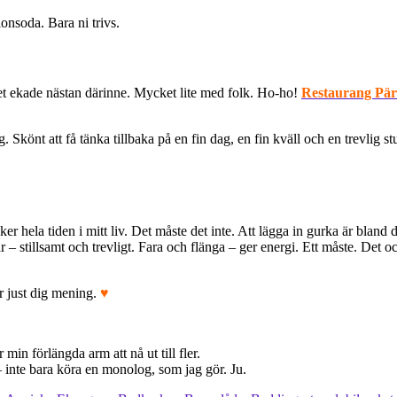
lonsoda. Bara ni trivs.
 Det ekade nästan därinne. Mycket lite med folk. Ho-ho!
Restaurang Pär
. Skönt att få tänka tillbaka på en fin dag, en fin kväll och en trevlig 
er hela tiden i mitt liv. Det måste det inte. Att lägga in gurka är bland d
r – stillsamt och trevligt. Fara och flänga – ger energi. Ett måste. Det o
 just dig mening.
♥
in förlängda arm att nå ut till fler.
inte bara köra en monolog, som jag gör. Ju.