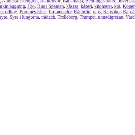
,
Annicka Ekengren
,
Badkrukor
,
Bananlåda
,
Beddingestrand
,
bilverkst
rkinläggning
,
Hjo
,
Hus i Spanien
,
kåsera
,
kåseri
,
kilometer
,
koi
,
Köpe
re
,
odling
,
Pommes frites
,
Promenader
,
Rågbröd
,
raps
,
Rapsåker
,
Rapså
syre
,
Syre i lungorna
,
trädäck
,
Trelleborg
,
Trumpet
,
unnadigresan
,
Vard