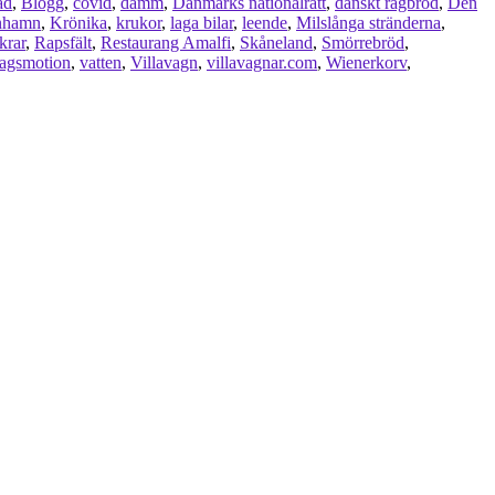
ad
,
Blogg
,
covid
,
damm
,
Danmarks nationalrätt
,
danskt rågbröd
,
Den
nhamn
,
Krönika
,
krukor
,
laga bilar
,
leende
,
Milslånga stränderna
,
krar
,
Rapsfält
,
Restaurang Amalfi
,
Skåneland
,
Smörrebröd
,
agsmotion
,
vatten
,
Villavagn
,
villavagnar.com
,
Wienerkorv
,