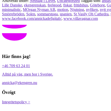
Arkiverad under:
Nedslag i Lifvet
,
Uncategorized
Taggad som:
andas
Lille Danske
,
ekengrenskan
,
feelgood
,
fiskar
,
fritidshus
,
Göteborg
,
Gu
minimalistic
,
MOrgan Nyman AB
,
motion
,
Njutning
,
nyfiken
,
nytt sy
Smörrebröden
,
Solen
,
sommarstuga
,
spanien
,
St Vasily Oh Cathedra
,
www.facebook.com/annickadefigitab/
,
www.villavagnar.com
Här finns jag!
+46 709 63 24 01
Alltid på väg, men bor i Sverige.
annicka@ekengren.nu
Övrigt
Integritetspolicy >