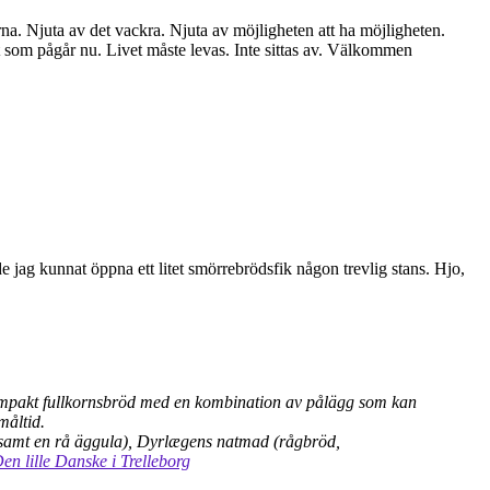
rna. Njuta av det vackra. Njuta av möjligheten att ha möjligheten.
et som pågår nu. Livet måste levas. Inte sittas av. Välkommen
e jag kunnat öppna ett litet smörrebrödsfik någon trevlig stans. Hjo,
kompakt fullkornsbröd med en kombination av pålägg som kan
måltid.
ök samt en rå äggula), Dyrlægens natmad (rågbröd,
en lille Danske i Trelleborg