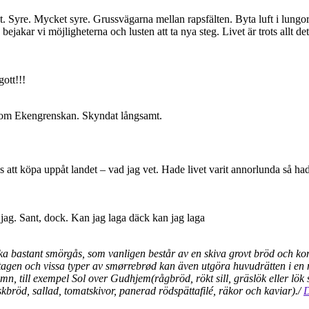
kt. Syre. Mycket syre. Grussvägarna mellan rapsfälten. Byta luft i lungo
akar vi möjligheterna och lusten att ta nya steg. Livet är trots allt d
ott!!!
én om Ekengrenskan. Skyndat långsamt.
 att köpa uppåt landet – vad jag vet. Hade livet varit annorlunda så had
 jag. Sant, dock. Kan jag laga däck kan jag laga
ka bastant smörgås, som vanligen består av en skiva grovt bröd och 
ltagen och vissa typer av smørrebrød kan även utgöra huvudrätten i en 
mn, till exempel Sol over Gudhjem(rågbröd, rökt sill, gräslök eller l
skbröd, sallad, tomatskivor, panerad rödspättafilé, räkor och kaviar)./
D