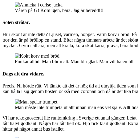
Våren på G! Kom igen, bara. Jag är beredd!!!
Solen strålar.
Hur skönt är inte detta? Ljuset, värmen, hoppet. Varm korv i bröd. P
tror den är på bröllop en stund. Efter några timmars arbete är det skönt
mycket. Gym i all ära, men att kratta, köra skottkärra, gräva, bära b
Funkar alltid. Man blir mätt. Man blir glad. Man vill ha en till.
Dags att dra vidare.
Precis. Ni hörde rätt. Vi tänkte att det är hög tid att utnyttja tiden s
kan hålla i sig genom hösten också med coronan och då är det lika bra a
Man måste inte trumpeta ut allt innan man ens vet själv. Allt tid
Vi har rekognoscerat lite runtomkring i Sverige ett antal gånger. Leta
fått halvt godkänt. Några har fått helt ok. Hjo fick klart godkänt. E
hittar på något annat bus istället.