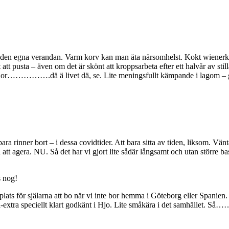
å den egna verandan. Varm korv kan man äta närsomhelst. Kokt wienerko
 att pusta – även om det är skönt att kroppsarbeta efter ett halvår av sti
rädor…………….dä ä livet dä, se. Lite meningsfullt kämpande i lagom – gär
om bara rinner bort – i dessa covidtider. Att bara sitta av tiden, liksom. 
tt agera. NU. Så det har vi gjort lite sådär långsamt och utan större ba
s nog!
t plats för själarna att bo när vi inte bor hemma i Göteborg eller Spani
xtra-extra speciellt klart godkänt i Hjo. Lite småkära i det samhället.