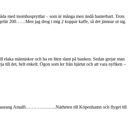
nanlåda med inomhuspryttlar – som är många men ändå hanterbart. Trots
 ungefär 200……Men jag drog i mig 2 koppar kaffe, så det jämnar ut sig.
 till elaka människor och ha en liten slant på banken. Sedan grejar man
a till det, helt enkelt. Ögon som ler från hjärtat och att vara nyfiken –
ån Restaurang Amalfi………………..Närheten till Köpenhamn och flyget till