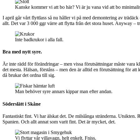
Kanske kommer vi att bo här? Vi är ju vana vid att bo minimalis
I april går vårt flyttlass så nu håller vi på med demontering av träd
allt. Det var 3 000 ggr värre att flytta från det stora huset. Anyway 
Inte badkrukor i alla fall.
Bra med nytt syre.
Är inte rädd för förändringar – men vissa förutsättningar måste vara kl
det mesta. Hälsan, förståss – men den är alltid en förutsättning för att 
då brukar det ordna till sig.
Man behöver syre annars kippar man efter andan.
Söderslätt i Skåne
Fantastiskt fint. Vi har älskat det. De milslånga stränderna. Utsi
Spanien. Och allt annat som varit fint. Det är mycket, det.
Vi flyttar vår villavagn, helt enkelt. Fniss.