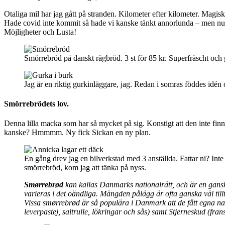
Otaliga mil har jag gått på stranden. Kilometer efter kilometer. Magis
Hade covid inte kommit så hade vi kanske tänkt annorlunda – men nu bej
Möjligheter och Lusta!
Smörrebröd på danskt rågbröd. 3 st för 85 kr. Superfräscht och g
Jag är en riktig gurkinläggare, jag. Redan i somras föddes id
Smörrebrödets lov.
Denna lilla macka som har så mycket på sig. Konstigt att den inte finns
kanske? Hmmmm. Ny fick Sickan en ny plan.
En gång drev jag en bilverkstad med 3 anställda. Fattar ni? Inte
smörrebröd, kom jag att tänka på nyss.
Smørrebrød
kan kallas Danmarks nationalrätt, och är en gans
varieras i det oändliga. Mängden pålägg är ofta ganska väl til
Vissa smørrebrød är så populära i Danmark att de fått egna na
leverpastej,
saltrulle
, lökringar och sås) samt Stjerneskud (fran