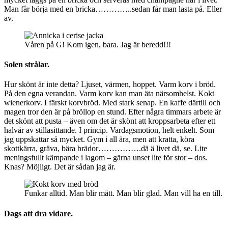
Man får börja med en bricka…………..sedan får man lasta på. Eller
av.
Våren på G! Kom igen, bara. Jag är beredd!!!
Solen strålar.
Hur skönt är inte detta? Ljuset, värmen, hoppet. Varm korv i bröd.
På den egna verandan. Varm korv kan man äta närsomhelst. Kokt
wienerkorv. I färskt korvbröd. Med stark senap. En kaffe därtill och
magen tror den är på bröllop en stund. Efter några timmars arbete är
det skönt att pusta – även om det är skönt att kroppsarbeta efter ett
halvår av stillasittande. I princip. Vardagsmotion, helt enkelt. Som
jag uppskattar så mycket. Gym i all ära, men att kratta, köra
skottkärra, gräva, bära brädor…………….dä ä livet dä, se. Lite
meningsfullt kämpande i lagom – gärna unset lite för stor – dos.
Knas? Möjligt. Det är sådan jag är.
Funkar alltid. Man blir mätt. Man blir glad. Man vill ha en till.
Dags att dra vidare.