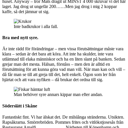
huset. Anyway – tror Mats dragit ut MINST 4 000 skruvar vi det här
laget. Jag drog ut ungefär 200……Men jag drog i mig 2 koppar
kaffe, så det jämnar ut sig.
Inte badkrukor i alla fall.
Bra med nytt syre.
Är inte rädd för förändringar – men vissa förutsättningar måste vara
klara – sedan är det bara att köra. Att inte ha skulder, inte vara
utlämnad till elaka människor och ha en liten slant på banken. Sedan
grejar man det mesta. Hälsan, förståss – men den är alltid en
förutsättning för att kunna göra vad man vill. När man kan och vill –
då får man se till att greja till det, helt enkelt. Ögon som ler från
hjärtat och att vara nyfiken – då brukar det ordna till sig.
Man behöver syre annars kippar man efter andan.
Söderslätt i Skåne
Fantastiskt fint. Vi har älskat det. De milslånga stränderna. Utsikten.
Rapsåkrarna. Smörrebröden. Pommes frites och vitlökstjosesås från
Restaurang Amalfi………………..Närheten till Köpenhamn och