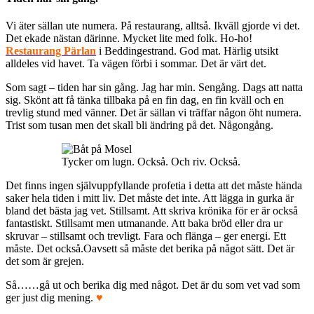
Vi äter sällan ute numera. På restaurang, alltså. Ikväll gjorde vi det.
Det ekade nästan därinne. Mycket lite med folk. Ho-ho!
Restaurang Pärlan
i Beddingestrand. God mat. Härlig utsikt
alldeles vid havet. Ta vägen förbi i sommar. Det är värt det.
Som sagt – tiden har sin gång. Jag har min. Sengång. Dags att natta
sig. Skönt att få tänka tillbaka på en fin dag, en fin kväll och en
trevlig stund med vänner. Det är sällan vi träffar någon öht numera.
Trist som tusan men det skall bli ändring på det. Någongång.
Tycker om lugn. Också. Och riv. Också.
Det finns ingen självuppfyllande profetia i detta att det måste hända
saker hela tiden i mitt liv. Det måste det inte. Att lägga in gurka är
bland det bästa jag vet. Stillsamt. Att skriva krönika för er är också
fantastiskt. Stillsamt men utmanande. Att baka bröd eller dra ur
skruvar – stillsamt och trevligt. Fara och flänga – ger energi. Ett
måste. Det också.Oavsett så måste det berika på något sätt. Det är
det som är grejen.
Så……gå ut och berika dig med något. Det är du som vet vad som
ger just dig mening.
♥