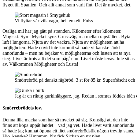
flyget till Spanien. Och allt annat som varit fint. Det är mycket, det.
Vi flyttar vår villavagn, helt enkelt. Fniss.
Otaliga mil har jag gått på stranden. Kilometer efter kilometer.
Magiskt. Syre. Mycket syre. Grussvägarna mellan rapsfälten. Byta
luft i lungorna. Njuta av det vackra. Njuta av möjligheten att ha
möjligheten. Hade covid inte kommit så hade vi kanske tänkt
annorlunda – men nu bejakar vi möjligheterna och lusten att ta nya
steg. Livet är trots allt det som pågår nu. Livet måste levas. Inte sittas
av. Välkommen Möjligheter och Lusta!
Smörrebröd på danskt rågbröd. 3 st för 85 kr. Superfräscht och g
Jag är en riktig gurkinläggare, jag. Redan i somras föddes id
Smörrebrödets lov.
Denna lilla macka som har så mycket på sig. Konstigt att den inte
finns att köpa uppåt landet – vad jag vet. Hade livet varit annorlunda
så hade jag kunnat öppna ett litet smörrebrödsfik någon trevlig stans.
Hjo, kanske? Hmmmm. Ny fick Sickan en ny plan.