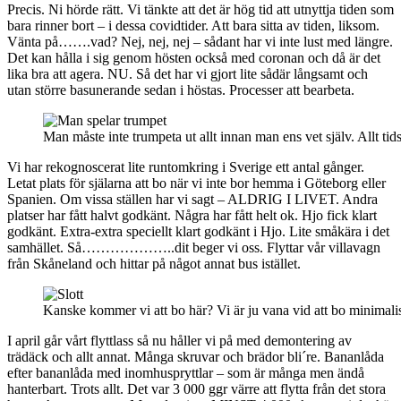
Precis. Ni hörde rätt. Vi tänkte att det är hög tid att utnyttja tiden som
bara rinner bort – i dessa covidtider. Att bara sitta av tiden, liksom.
Vänta på…….vad? Nej, nej, nej – sådant har vi inte lust med längre.
Det kan hålla i sig genom hösten också med coronan och då är det
lika bra att agera. NU. Så det har vi gjort lite sådär långsamt och
utan större basunerande sedan i höstas. Processer att bearbeta.
Man måste inte trumpeta ut allt innan man ens vet själv. Allt tid
Vi har rekognoscerat lite runtomkring i Sverige ett antal gånger.
Letat plats för själarna att bo när vi inte bor hemma i Göteborg eller
Spanien. Om vissa ställen har vi sagt – ALDRIG I LIVET. Andra
platser har fått halvt godkänt. Några har fått helt ok. Hjo fick klart
godkänt. Extra-extra speciellt klart godkänt i Hjo. Lite småkära i det
samhället. Så………………..dit beger vi oss. Flyttar vår villavagn
från Skåneland och hittar på något annat bus istället.
Kanske kommer vi att bo här? Vi är ju vana vid att bo minimalis
I april går vårt flyttlass så nu håller vi på med demontering av
trädäck och allt annat. Många skruvar och brädor bli´re. Bananlåda
efter bananlåda med inomhuspryttlar – som är många men ändå
hanterbart. Trots allt. Det var 3 000 ggr värre att flytta från det stora