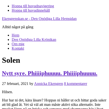
Hoppa till huvudnavigering
Hoppa till huvudinnehåll
Ekengrenskan.se - Den Onödiga Lilla Hemsidan
Alltid något på gång
Hem
Den Onödiga Lilla Krönikan
Om mig
Kontakt
Solen
Nytt syre. Phiiiiphuuuu. Phiiiiphuuuu.
27 februari, 2021
by
Annicka Ekengren
8 kommentarer
Hilsen.
Hur har ni det, kära läsare? Hoppas ni håller ut och hittar goda saker
att bli glad åt. Vet så väl att man måste aktivt söka alternativ. Inte
mycket läggs på en bricka och serveras med champagne här i livet.