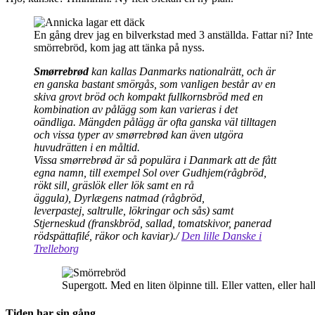
En gång drev jag en bilverkstad med 3 anställda. Fattar ni? Inte
smörrebröd, kom jag att tänka på nyss.
Smørrebrød
kan kallas Danmarks nationalrätt, och är
en ganska bastant smörgås, som vanligen består av en
skiva grovt bröd och kompakt fullkornsbröd med en
kombination av pålägg som kan varieras i det
oändliga. Mängden pålägg är ofta ganska väl tilltagen
och vissa typer av smørrebrød kan även utgöra
huvudrätten i en måltid.
Vissa smørrebrød är så populära i Danmark att de fått
egna namn, till exempel Sol over Gudhjem(rågbröd,
rökt sill, gräslök eller lök samt en rå
äggula), Dyrlægens natmad (rågbröd,
leverpastej,
saltrulle
, lökringar och sås) samt
Stjerneskud (franskbröd, sallad, tomatskivor, panerad
rödspättafilé, räkor och kaviar)./
Den lille Danske i
Trelleborg
Supergott. Med en liten ölpinne till. Eller vatten, eller hal
Tiden har sin gång.