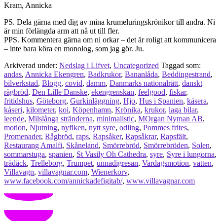
Kram, Annicka
PS. Dela gärna med dig av mina krumeluringskrönikor till andra. Ni
är min förlängda arm att nå ut till fler.
PPS. Kommentera gärna om ni orkar – det är roligt att kommunicera
– inte bara köra en monolog, som jag gör. Ju.
Arkiverad under:
Nedslag i Lifvet
,
Uncategorized
Taggad som:
andas
,
Annicka Ekengren
,
Badkrukor
,
Bananlåda
,
Beddingestrand
,
bilverkstad
,
Blogg
,
covid
,
damm
,
Danmarks nationalrätt
,
danskt
rågbröd
,
Den Lille Danske
,
ekengrenskan
,
feelgood
,
fiskar
,
fritidshus
,
Göteborg
,
Gurkinläggning
,
Hjo
,
Hus i Spanien
,
kåsera
,
kåseri
,
kilometer
,
koi
,
Köpenhamn
,
Krönika
,
krukor
,
laga bilar
,
leende
,
Milslånga stränderna
,
minimalistic
,
MOrgan Nyman AB
,
motion
,
Njutning
,
nyfiken
,
nytt syre
,
odling
,
Pommes frites
,
Promenader
,
Rågbröd
,
raps
,
Rapsåker
,
Rapsåkrar
,
Rapsfält
,
Restaurang Amalfi
,
Skåneland
,
Smörrebröd
,
Smörrebröden
,
Solen
,
sommarstuga
,
spanien
,
St Vasily Oh Cathedra
,
syre
,
Syre i lungorna
,
trädäck
,
Trelleborg
,
Trumpet
,
unnadigresan
,
Vardagsmotion
,
vatten
,
Villavagn
,
villavagnar.com
,
Wienerkorv
,
www.facebook.com/annickadefigitab/
,
www.villavagnar.com