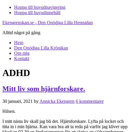
Hoppa till huvudnavigering
Hoppa till huvudinnehåll
Ekengrenskan.se - Den Onödiga Lilla Hemsidan
Alltid något på gång
Hem
Den Onödiga Lilla Krönikan
Om mig
Kontakt
ADHD
Mitt liv som hjärnforskare.
30 januari, 2021
by
Annicka Ekengren
6 kommentarer
Hilsen.
I mitt nästa liv skall jag bli det. Hjärnforskare. Lyfta på locket och
titta in i min hjärna. Kan vara bra att ta reda på varför jag kliver upp
klockan 03.30 en lördagsmorgon för att skriva en självuppfunnen