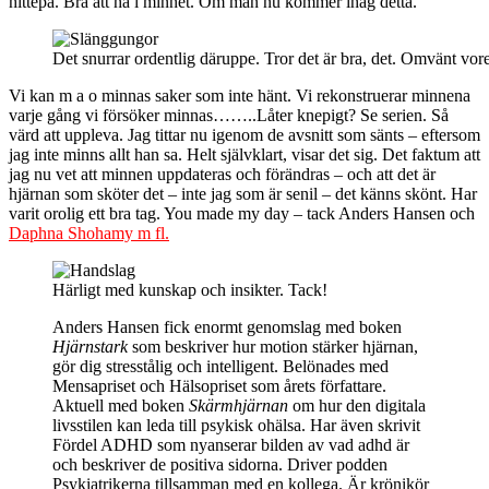
hittepå. Bra att ha i minnet. Om man nu kommer ihåg detta.
Det snurrar ordentlig däruppe. Tror det är bra, det. Omvänt vore 
Vi kan m a o minnas saker som inte hänt. Vi rekonstruerar minnena
varje gång vi försöker minnas……..Låter knepigt? Se serien. Så
värd att uppleva. Jag tittar nu igenom de avsnitt som sänts – eftersom
jag inte minns allt han sa. Helt självklart, visar det sig. Det faktum att
jag nu vet att minnen
uppdateras och förändras
– och att det är
hjärnan som sköter det – inte jag som är senil – det känns skönt. Har
varit orolig ett bra tag. You made my day – tack Anders Hansen och
Daphna Shohamy m fl.
Härligt med kunskap och insikter. Tack!
Anders Hansen fick enormt genomslag med boken
Hjärnstark
som beskriver hur motion stärker hjärnan,
gör dig stresstålig och intelligent. Belönades med
Mensapriset och Hälsopriset som årets författare.
Aktuell med boken
Skärmhjärnan
om hur den digitala
livsstilen kan leda till psykisk ohälsa. Har även skrivit
Fördel ADHD som nyanserar bilden av vad adhd är
och beskriver de positiva sidorna. Driver podden
Psykiatrikerna tillsamman med en kollega. Är krönikör