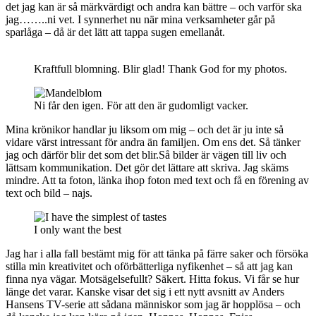
det jag kan är så märkvärdigt och andra kan bättre – och varför ska
jag……..ni vet. I synnerhet nu när mina verksamheter går på
sparlåga – då är det lätt att tappa sugen emellanåt.
Kraftfull blomning. Blir glad! Thank God for my photos.
Ni får den igen. För att den är gudomligt vacker.
Mina krönikor handlar ju liksom om mig – och det är ju inte så
vidare värst intressant för andra än familjen. Om ens det. Så tänker
jag och därför blir det som det blir.Så bilder är vägen till liv och
lättsam kommunikation. Det gör det lättare att skriva. Jag skäms
mindre. Att ta foton, länka ihop foton med text och få en förening av
text och bild – najs.
I only want the best
Jag har i alla fall bestämt mig för att tänka på färre saker och försöka
stilla min kreativitet och oförbätterliga nyfikenhet – så att jag kan
finna nya vägar. Motsägelsefullt? Säkert. Hitta fokus. Vi får se hur
länge det varar. Kanske visar det sig i ett nytt avsnitt av Anders
Hansens TV-serie att sådana människor som jag är hopplösa – och