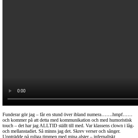
Funderar gör jag – får en stund över ibland numera…….hmpf……
och kommer på att detta med kommunikation och med humoristisk
touch – det har jag ALLTID ställt till med. Var klassens clown i låg-
och mellanstadiet. Så minns jag det. Skrev verser och sånger.
Uppträdde på roliga timmen med mina alster – infernaliskt