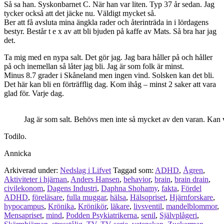
Så sa han. Syskonbarnet C. När han var liten. Typ 37 år sedan. Jag
tycker också att det jäcke nu. Väldigt mycket så.
Ber att få avsluta mina ängkla rader och återinträda in i lördagens
bestyr. Består t e x av att bli bjuden på kaffe av Mats. Så bra har jag
det.
Ta mig med en nypa salt. Det gör jag. Jag bara håller på och håller
på och inemellan så låter jag bli. Jag är som folk är minst.
Minus 8.7 grader i Skåneland men ingen vind. Solsken kan det bli.
Det här kan bli en förträfflig dag. Kom ihåg – minst 2 saker att vara
glad för. Varje dag.
Jag är som salt. Behövs men inte så mycket av den varan. Kan
Todilo.
Annicka
Arkiverad under:
Nedslag i Lifvet
Taggad som:
ADHD
,
Ågren
,
Aktiviteter i hjärnan
,
Anders Hansen
,
behavior
,
brain
,
brain drain
,
civilekonom
,
Dagens Industri
,
Daphna Shohamy
,
fakta
,
Fördel
ADHD
,
föreläsare
,
fulla muggar
,
hälsa
,
Hälsopriset
,
Hjärnforskare
,
hypocampus
,
Krönika
,
Krönikör
,
läkare
,
livsventil
,
mandelblommor
,
Mensapriset
,
mind
,
Podden Psykiatrikerna
,
senil
,
Självplågeri
,