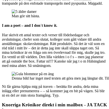
trampande på den enfotade tramporgeln med pyspunka. Majgadd.
Man gör sitt bästa.
I am a poet – and I don´t know it.
Har skrivit ett antal texter och verser till födelsedagar och
avslutningar, chefer som slutat, kolleger som gått vidare till andra
anställningar. skolavslutningar. Rätt produktiv. Så det är väl som en
röd tråd i mitt liv – det är detta jag inte skall släppa taget om. Så
mina krönikor är en fråga om ren överlevnad för mig, skulle jag tro.
En ventil ut till världen. Den lilla världen i o f s – men jag planerar
att gå outside the box. Fattar ni!!? Kanske når jag t o m Hälsingland
med mina alster. Så småningom.
Denna bild har inget med texten att göra men jag längtar dit. Ti
Ni får gärna hjälpa mig på traven – berätta för andra, dela mina
inlägg eller prenumerera – – så kommer jag en bit på vägen. Så blir
ni en del av min stora framgång. Typ.
Knorriga Krönikor direkt i min mailbox - JA TACK