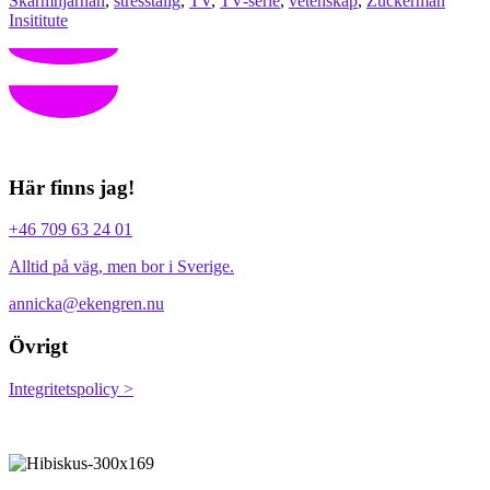
Skärmhjärnan
,
stresstålig
,
TV
,
TV-serie
,
vetenskap
,
Zuckerman
Insititute
Här finns jag!
+46 709 63 24 01
Alltid på väg, men bor i Sverige.
annicka@ekengren.nu
Övrigt
Integritetspolicy >