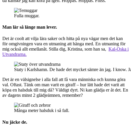
då kanske jag kan köra på igen. Hoppas. Hoppas. Fniss.
Fulla muggar.
Man lär så länge man lever.
Det är coolt att vilja lära saker och hitta på nya vägar men det kan
för omgivningen vara en utmaning att hänga med. En utmaning för
mig också allt emellanåt. Stilla dig, Kristina, som han sa,
Kal-Oska i
Utvandrarna.
Staty i Karlshamn. De hade det mycket sämre än jag. I know. Ja
Det är en välsignelse i alla fall att få vara människa och kunna göra
val. Oftast. Tänk om man varit en giraff – hur lätt hade det varit att
köpa en halsduk till mig då? Väldigt dyrt. Ni kan glädja er åt det. En
av dagens minst 2 glädjeämnen, remember?
Många meter halsduk i så fall.
Nu jäcke de.