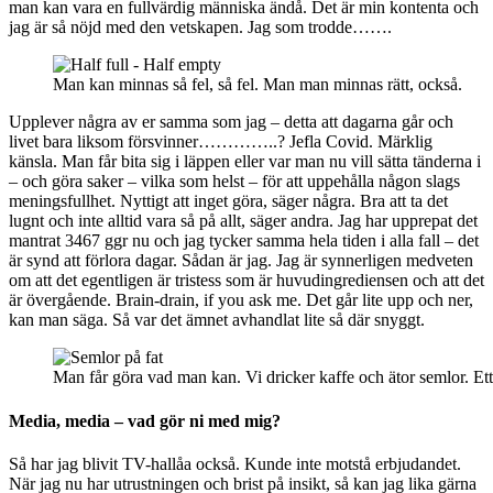
man kan vara en fullvärdig människa ändå. Det är min kontenta och
jag är så nöjd med den vetskapen. Jag som trodde…….
Man kan minnas så fel, så fel. Man man minnas rätt, också.
Upplever några av er samma som jag – detta att dagarna går och
livet bara liksom försvinner…………..? Jefla Covid. Märklig
känsla. Man får bita sig i läppen eller var man nu vill sätta tänderna i
– och göra saker – vilka som helst – för att uppehålla någon slags
meningsfullhet. Nyttigt att inget göra, säger några. Bra att ta det
lugnt och inte alltid vara så på allt, säger andra. Jag har upprepat det
mantrat 3467 ggr nu och jag tycker samma hela tiden i alla fall – det
är synd att förlora dagar. Sådan är jag. Jag är synnerligen medveten
om att det egentligen är tristess som är huvudingrediensen och att det
är övergående. Brain-drain, if you ask me. Det går lite upp och ner,
kan man säga. Så var det ämnet avhandlat lite så där snyggt.
Man får göra vad man kan. Vi dricker kaffe och ätor semlor. Ett 
Media, media – vad gör ni med mig?
Så har jag blivit TV-hallåa också. Kunde inte motstå erbjudandet.
När jag nu har utrustningen och brist på insikt, så kan jag lika gärna