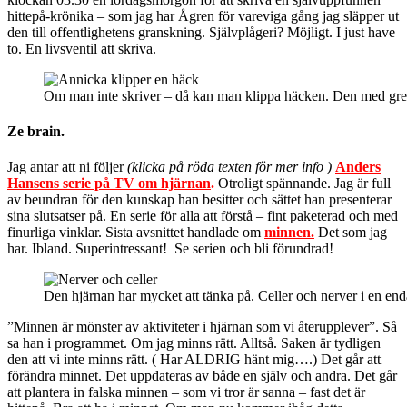
hittepå-krönika – som jag har Ågren för vareviga gång jag släpper ut
den till offentlighetens granskning. Självplågeri? Möjligt. I just have
to. En livsventil att skriva.
Om man inte skriver – då kan man klippa häcken. Den med grena
Ze brain.
Jag antar att ni följer
(klicka på röda texten för mer info )
Anders
Hansens serie på TV om hjärnan
.
Otroligt spännande. Jag är full
av beundran för den kunskap han besitter och sättet han presenterar
sina slutsatser på. En serie för alla att förstå – fint paketerad och med
finurliga vinklar. Sista avsnittet handlade om
minnen.
Det som jag
har. Ibland. Superintressant! Se serien och bli förundrad!
Den hjärnan har mycket att tänka på. Celler och nerver i en end
”Minnen är mönster av aktiviteter i hjärnan som vi återupplever”. Så
sa han i programmet. Om jag minns rätt. Alltså. Saken är tydligen
den att vi inte minns rätt. ( Har ALDRIG hänt mig….) Det går att
förändra minnet. Det uppdateras av både en själv och andra. Det går
att plantera in falska minnen – som vi tror är sanna – fast det är