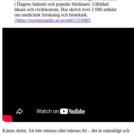
i Dagens Industri och populär föreläsare. Utbildad
läkare och civilekonom. Har skrivit över 2 000 artiklar
om medicinsk forskning och bioteknik.
//https://sverigesradio.se/avsnitt/1319465
Känns skönt. Att inte minnas eller minnas fel – det är mänskligt och