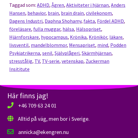
Taggad som:
ADHD
,
Ågren
,
Aktiviteter i hjärnan
,
Anders
Hansen
,
behavior
,
brain
,
brain drain
,
civilekonom
,
Dagens Industri
,
Daphna Shohamy
,
fakta
,
Fördel ADHD
,
föreläsare
,
fulla muggar
,
hälsa
,
Hälsopriset
,
Hjärnforskare
,
hypocampus
,
Krönika
,
Krönikör
,
läkare
,
livsventil
,
mandelblommor
,
Mensapriset
,
mind
,
Podden
Psykiatrikerna
,
senil
,
Självplågeri
,
Skärmhjärnan
,
stresstålig
,
TV
,
TV-serie
,
vetenskap
,
Zuckerman
Insititute
Här finns jag!
+46 709 63 24 01
Alltid på väg, men bor i Sverige.
annicka@ekengren.nu