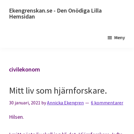
Hoppa
Ekengrenskan.se - Den Onödiga Lilla
till
Hemsidan
huvudinnehåll
Alltid
något
Meny
på
gång
civilekonom
Mitt liv som hjärnforskare.
30 januari, 2021
by
Annicka Ekengren
6 kommentarer
Hilsen.