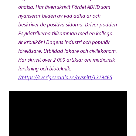
ohälsa. Har även skrivit Fördel ADHD som
nyanserar bilden av vad adhd är och
beskriver de positiva sidorna. Driver podden
Psykiatrikerna tillsamman med en kollega.
Är krönikör i Dagens Industri och populär
föreläsare. Utbildad läkare och civilekonom.
Har skrivit över 2 000 artiklar om medicinsk
forskning och bioteknik.
//https://sverigesradio.se/avsnitt/1319465