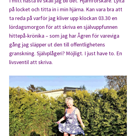
I mitt nästa liv skall jag bli det. Hjärnforskare. Lyfta
på locket och titta in i min hjärna. Kan vara bra att
ta reda på varför jag kliver upp klockan 03.30 en
lördagsmorgon för att skriva en självuppfunnen
hittepå-krönika – som jag har Ågren för vareviga
gång jag släpper ut den till offentlighetens
granskning. Självplågeri? Möjligt. I just have to. En
livsventil att skriva.