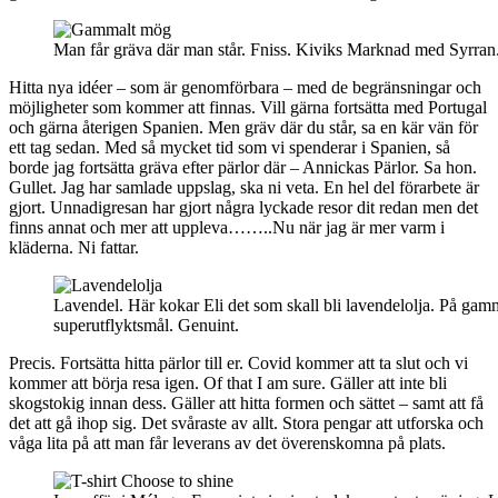
Man får gräva där man står. Fniss. Kiviks Marknad med Syrran
Hitta nya idéer – som är genomförbara – med de begränsningar och
möjligheter som kommer att finnas. Vill gärna fortsätta med Portugal
och gärna återigen Spanien. Men gräv där du står, sa en kär vän för
ett tag sedan. Med så mycket tid som vi spenderar i Spanien, så
borde jag fortsätta gräva efter pärlor där – Annickas Pärlor. Sa hon.
Gullet. Jag har samlade uppslag, ska ni veta. En hel del förarbete är
gjort. Unnadigresan har gjort några lyckade resor dit redan men det
finns annat och mer att uppleva……..Nu när jag är mer varm i
kläderna. Ni fattar.
Lavendel. Här kokar Eli det som skall bli lavendelolja. På gam
superutflyktsmål. Genuint.
Precis. Fortsätta hitta pärlor till er. Covid kommer att ta slut och vi
kommer att börja resa igen. Of that I am sure. Gäller att inte bli
skogstokig innan dess. Gäller att hitta formen och sättet – samt att få
det att gå ihop sig. Det svåraste av allt. Stora pengar att utforska och
våga lita på att man får leverans av det överenskomna på plats.