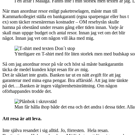
I en affär i Málaga. Fanns inte i min storlek men texten är jag. L
När man anordnar resor enligt paketreselagen, måste man till
Kammarkollegiet ställa en bankgaranti (egna sparpengar eller hus t
ex) som täcker resenärernas kostnader – OM resebyrån skulle
hamna på obestånd under resans gång eller tiden innan. Varje år
skall man uppge budget och antal resor. Innan jag vet om det blir
något. Innan jag vet om någon vill åka med mig.
Ytterligare en T-shirt med för liten storlek men med budskap so
Så om jag anordnar resor på vår och höst så måste bankgarantin
täcka de medel kunden köpt resan för av mig.
Det är såklart inte gratis. Banken tar ut en nätt avgift för att jag
garanterar med mina egna pengar. Bra affärsidé. Att jag inte tänkte
på det….Banken är ingen välgörenhetsinrättning. Om någon
oförhappandes trodde det.
Man får hålla ihop både det ena och det andra i dessa tider. Alla 
Att resa är att leva.
Inte själva resandet i sig alltid. Jo, förresten. Hela resan.