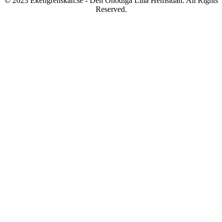
© 2023 Ekengrenskan.se - Den Onödiga Lilla Hemsidan. All Rights
Reserved.