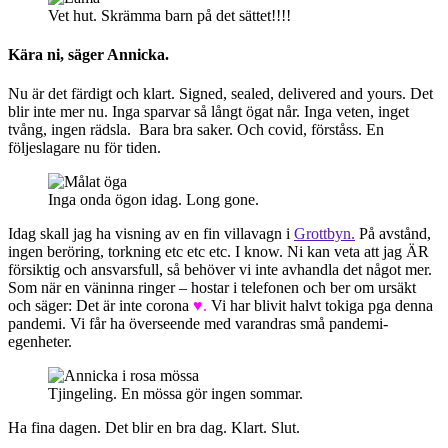
Vet hut. Skrämma barn på det sättet!!!!
Kära ni, säger Annicka.
Nu är det färdigt och klart. Signed, sealed, delivered and yours. Det
blir inte mer nu. Inga sparvar så långt ögat når. Inga veten, inget
tvång, ingen rädsla. Bara bra saker. Och covid, förståss. En
följeslagare nu för tiden.
Inga onda ögon idag. Long gone.
Idag skall jag ha visning av en fin villavagn i
Grottbyn.
På avstånd,
ingen beröring, torkning etc etc etc. I know. Ni kan veta att jag ÄR
försiktig och ansvarsfull, så behöver vi inte avhandla det något mer.
Som när en väninna ringer – hostar i telefonen och ber om ursäkt
och säger: Det är inte corona
♥.
Vi har blivit halvt tokiga pga denna
pandemi. Vi får ha överseende med varandras små pandemi-
egenheter.
Tjingeling. En mössa gör ingen sommar.
Ha fina dagen. Det blir en bra dag. Klart. Slut.