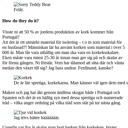
Felåt.
How do they do it?
Visste ni att 50 % av jordens produktion av kork kommer från
Portugal?
Att det är ett utmärkt material för isolering – t o m som material för
en husfasad?! Människan lär ha använt korken som material i över 5
000 år. Man får vara uthållig om man ska vara en korkeksskalare.
Eken måste vara minst 25-30 år innan man ger sig på och skalar av
för första gången. Ni förstår. Vem har tålamod att sitta där och vänta
medan den växer till sig? Jag bara undrar. Ferdinand, kanske?
De är lite spretiga, korkekarna. Man känner väl igen dem med sit
Maken och jag har åkt genom ändlösa skogar både i Portugal och
Spanien och det är en häftig syn med dessa spretiga och numrerade
träd – vilka anger ordning på vilka träd som står på tur nästa gång.
Jag trivs bättre hääääääär.
Ungefär var 9:e år skalar man bort barken från korkeken, bryter