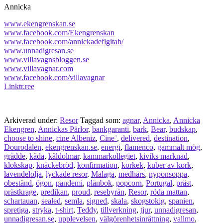
Annicka
www.ekengrenskan.se
www.facebook.com/Ekengrenskan
www.facebook.com/annickadefigitab/
www.unnadigresan.se
www.villavagnsbloggen.se
www.villavagnar.com
www.facebook.com/villavagnar
Linktr.ree
Arkiverad under:
Resor
Taggad som:
agnar
,
Annicka
,
Annicka
Ekengren
,
Annickas Pärlor
,
bankgaranti
,
bark
,
Bear
,
budskap
,
choose to shine
,
cine Albeniz
,
Cine¨
,
delivered
,
destination
,
Dourodalen
,
ekengrenskan.se
,
energi
,
flamenco
,
gammalt mög
,
grädde
,
kåda
,
kåldolmar
,
kammarkollegiet
,
kiviks marknad
,
klokskap
,
knäckebröd
,
konfirmation
,
korkek
,
kuber av kork
,
lavendelolja
,
lyckade resor
,
Malaga
,
medhårs
,
nyponsoppa
,
obestånd
,
ögon
,
pandemi
,
plånbok
,
popcorn
,
Portugal
,
präst
,
prästkrage
,
predikan
,
proud
,
resebyrån
,
Resor
,
röda mattan
,
schartauan
,
sealed
,
semla
,
signed
,
skala
,
skogstokig
,
spanien
,
spretiga
,
stryka
,
t-shirt
,
Teddy
,
tillverkning
,
tjur
,
unnadigresan
,
unnadigresan.se
,
upplevelsen
,
välgörenhetsinrättning
,
vallmo
,