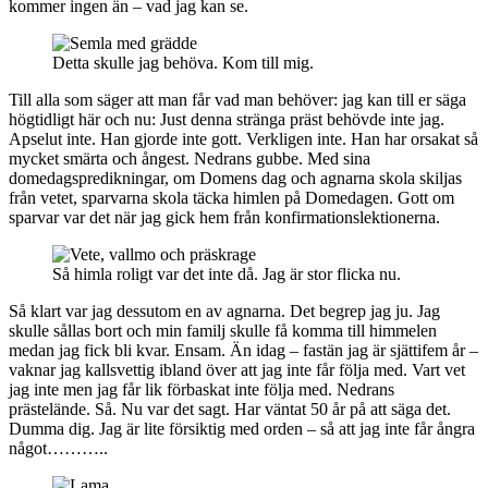
kommer ingen än – vad jag kan se.
Detta skulle jag behöva. Kom till mig.
Till alla som säger att man får vad man behöver: jag kan till er säga
högtidligt här och nu: Just denna stränga präst behövde inte jag.
Apselut inte. Han gjorde inte gott. Verkligen inte. Han har orsakat så
mycket smärta och ångest. Nedrans gubbe. Med sina
domedagspredikningar, om Domens dag och agnarna skola skiljas
från vetet, sparvarna skola täcka himlen på Domedagen. Gott om
sparvar var det när jag gick hem från konfirmationslektionerna.
Så himla roligt var det inte då. Jag är stor flicka nu.
Så klart var jag dessutom en av agnarna. Det begrep jag ju. Jag
skulle sållas bort och min familj skulle få komma till himmelen
medan jag fick bli kvar. Ensam. Än idag – fastän jag är sjättifem år –
vaknar jag kallsvettig ibland över att jag inte får följa med. Vart vet
jag inte men jag får lik förbaskat inte följa med. Nedrans
prästelände. Så. Nu var det sagt. Har väntat 50 år på att säga det.
Dumma dig. Jag är lite försiktig med orden – så att jag inte får ångra
något………..