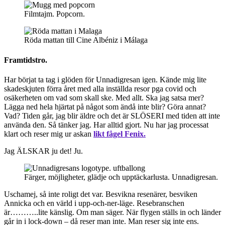
Filmtajm. Popcorn.
Röda mattan till Cine Albéniz i Málaga
Framtidstro.
Har börjat ta tag i glöden för Unnadigresan igen. Kände mig lite
skadeskjuten förra året med alla inställda resor pga covid och
osäkerheten om vad som skall ske. Med allt. Ska jag satsa mer?
Lägga ned hela hjärtat på något som ändå inte blir? Göra annat?
Vad? Tiden går, jag blir äldre och det är SLÖSERI med tiden att inte
använda den. Så tänker jag. Har alltid gjort. Nu har jag processat
klart och reser mig ur askan
likt fågel Fenix.
Jag ÄLSKAR ju det! Ju.
Färger, möjligheter, glädje och upptäckarlusta. Unnadigresan.
Uschamej, så inte roligt det var. Besvikna resenärer, besviken
Annicka och en värld i upp-och-ner-läge. Resebranschen
är………..lite känslig. Om man säger. När flygen ställs in och länder
går in i lock-down – då reser man inte. Man reser sig inte ens.