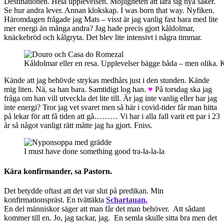
Destinationen. Hela upplevelsen. Möjligheten att lära sig nya saker.
Se hur andra lever. Annan klokskap. I was born that way. Nyfiken.
Häromdagen frågade jag Mats – visst är jag vanlig fast bara med lite
mer energi än många andra? Jag hade precis gjort kåldolmar,
knäckebröd och kålgryta. Det blev lite intensivt i några timmar.
Kåldolmar eller en resa. Upplevelser bägge båda – men olika. Ka
Kände att jag behövde strykas medhårs just i den stunden. Kände
mig liten. Nä, sa han bara. Samtidigt log han.
♥
På torsdag ska jag
fråga om han vill utveckla det lite till. Är jag inte vanlig eller har jag
inte energi? Tror jag vet svaret men så här i covid-tider får man hitta
på lekar för att få tiden att gå……… Vi har i alla fall varit ett par i 23
år så något vanligt rätt måtte jag ha gjort. Fniss.
I must have done something good tra-la-la-la
Kära konfirmander, sa Pastorn.
Det betydde oftast att det var slut på predikan. Min
konfirmationspräst. En tvättäkta
Schartauan.
En del människor säger att man får det man behöver. Att sådant
kommer till en. Jo, jag tackar, jag. En semla skulle sitta bra men det