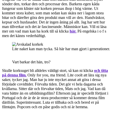
sönder den, torkar den och processar den. Barkens egen kåda
fungerar som klister när korken pressas ihop i hög värme. Ut
kommer stora kuber, som man sedan kan skära ner i lagom stora
bitar och därefter göra den produkt man vill av den. Handväskor,
kepsar och husfasader. Det är ingen åning på allt. Jag har sett hur
man tillverkar och det är fascinerande. Människor kan. Vill ni läsa
mer om vad man kan ha kork till så klicka
här.
På engelska i o f s
men det känns vederhäftigt.
Lite naket kan man tycka. Så här har man gjort i generationer.
Vart barkar det hän, tro?
Skulle korksuget bli alldeles väldigt stort, så kan ni klicka
och titta
på denna film.
Only for you, ma friend. Lite coolt att lära sig nya
saker, tycker jag. Man har ju inte mycket annat att göra i dessa
förjolade covidtider. Förvalta tiden. Det gör vi hela dagarna och
kvällarna. Sitter där och förvaltar tiden, Mats och jag. Vad kan då
vara bättre än en utbildningsfilm? Eftersom jag är speciellt förtjust i
Portugal och de är de är stora producenter så kommer denna film
därifrån. Superintressant. Luta er tillbaka och och bered er på
filmtajm. Popcorn och en påse godis och ni är hemma.