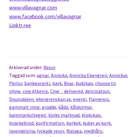
www.villavagnar.com
www.facebook.com/villavagnar
Linktr.ree
Arkiverad under:
Resor
Taggad som:
agnar
,
Annicka
,
Annicka Ekengren
,
Annickas
Pärlor
,
bankgaranti
,
bark
,
Bear
,
budskap
,
choose to
shine
,
cine Albeniz
,
Cine¨
,
delivered
,
destination
,
Dourodalen
,
ekengrenskan.se
,
energi
,
flamenco
,
gammalt mög
,
grädde
,
kåda
,
kåldolmar
,
kammarkollegiet
,
kiviks marknad
,
klokskap
,
knäckebröd
,
konfirmation
,
korkek
,
kuber av kork
,
lavendelolja
,
lyckade resor
,
Malaga
,
medhårs
,