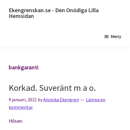
Hoppa
Ekengrenskan.se - Den Onödiga Lilla
till
Hemsidan
huvudinnehåll
Alltid
något
Meny
på
gång
bankgaranti
Korkad. Suveränt m a o.
9 januari, 2021
by
Annicka Ekengren
Lämna en
kommentar
Hilsen.