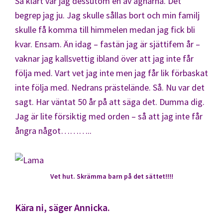
Så klart var jag dessutom en av agnarna. Det
begrep jag ju. Jag skulle sållas bort och min familj
skulle få komma till himmelen medan jag fick bli
kvar. Ensam. Än idag – fastän jag är sjättifem år –
vaknar jag kallsvettig ibland över att jag inte får
följa med. Vart vet jag inte men jag får lik förbaskat
inte följa med. Nedrans prästelände. Så. Nu var det
sagt. Har väntat 50 år på att säga det. Dumma dig.
Jag är lite försiktig med orden – så att jag inte får
ångra något………..
Vet hut. Skrämma barn på det sättet!!!!
Kära ni, säger Annicka.