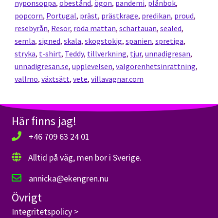
nyponsoppa
,
obestånd
,
ögon
,
pandemi
,
plånbok
,
popcorn
,
Portugal
,
präst
,
prästkrage
,
predikan
,
proud
,
resebyrån
,
Resor
,
röda mattan
,
schartauan
,
sealed
,
semla
,
signed
,
skala
,
skogstokig
,
spanien
,
spretiga
,
stryka
,
t-shirt
,
Teddy
,
tillverkning
,
tjur
,
unnadigresan
,
unnadigresan.se
,
upplevelsen
,
välgörenhetsinrättning
,
vallmo
,
växtsätt
,
vete
,
villavagnar.com
Här finns jag!
+46 709 63 24 01
Alltid på väg, men bor i Sverige.
annicka@ekengren.nu
Övrigt
Integritetspolicy >