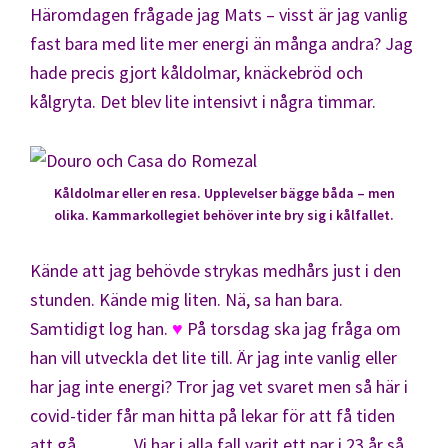
Häromdagen frågade jag Mats – visst är jag vanlig
fast bara med lite mer energi än många andra? Jag
hade precis gjort kåldolmar, knäckebröd och
kålgryta. Det blev lite intensivt i några timmar.
Kåldolmar eller en resa. Upplevelser bägge båda – men
olika. Kammarkollegiet behöver inte bry sig i kålfallet.
Kände att jag behövde strykas medhårs just i den
stunden. Kände mig liten. Nä, sa han bara.
Samtidigt log han.
♥
På torsdag ska jag fråga om
han vill utveckla det lite till. Är jag inte vanlig eller
har jag inte energi? Tror jag vet svaret men så här i
covid-tider får man hitta på lekar för att få tiden
att gå……… Vi har i alla fall varit ett par i 23 år så