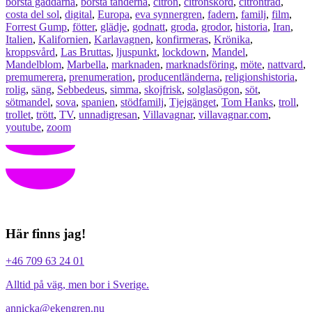
borsta gaddarna
,
borsta tänderna
,
citron
,
citronskörd
,
citronträd
,
costa del sol
,
digital
,
Europa
,
eva synnergren
,
fadern
,
familj
,
film
,
Forrest Gump
,
fötter
,
glädje
,
godnatt
,
groda
,
grodor
,
historia
,
Iran
,
Italien
,
Kalifornien
,
Karlavagnen
,
konfirmeras
,
Krönika
,
kroppsvård
,
Las Bruttas
,
ljuspunkt
,
lockdown
,
Mandel
,
Mandelblom
,
Marbella
,
marknaden
,
marknadsföring
,
möte
,
nattvard
,
premumerera
,
prenumeration
,
producentländerna
,
religionshistoria
,
rolig
,
säng
,
Sebbedeus
,
simma
,
skojfrisk
,
solglasögon
,
söt
,
sötmandel
,
sova
,
spanien
,
stödfamilj
,
Tjejgänget
,
Tom Hanks
,
troll
,
trollet
,
trött
,
TV
,
unnadigresan
,
Villavagnar
,
villavagnar.com
,
youtube
,
zoom
Här finns jag!
+46 709 63 24 01
Alltid på väg, men bor i Sverige.
annicka@ekengren.nu