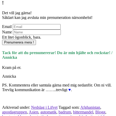
!
Det vill jag gärna!
Såklart kan jag avsluta min prenumeration närsomhelst!
Email
Name
Ett litet ögonblick, bara.
Prenumerera mera !
Tack för att du prenumererar! Du är min hjälte och rockstar! /
Annicka
Kram på er.
Annicka
PS. Kommentera eller samtala gärna med mig nedanför. Om ni vill.
Trevlig kommunikation är ……..trevligt
♥
.
Arkiverad under:
Nedslag i Lifvet
Taggad som:
Afghanistan
,
apostlagruppen
,
Asien
,
automatik
,
badrum
,
bittermandel
,
Blogg
,