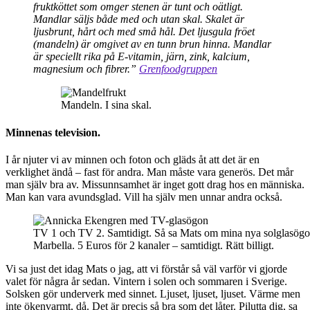
fruktköttet som omger stenen är tunt och oätligt.
Mandlar säljs både med och utan skal. Skalet är
ljusbrunt, hårt och med små hål. Det ljusgula fröet
(mandeln) är omgivet av en tunn brun hinna. Mandlar
är speciellt rika på E-vitamin, järn, zink, kalcium,
magnesium och fibrer.”
Grenfoodgruppen
Mandeln. I sina skal.
Minnenas television.
I år njuter vi av minnen och foton och gläds åt att det är en
verklighet ändå – fast för andra. Man måste vara generös. Det mår
man själv bra av. Missunnsamhet är inget gott drag hos en människa.
Man kan vara avundsglad. Vill ha själv men unnar andra också.
TV 1 och TV 2. Samtidigt. Så sa Mats om mina nya solglasög
Marbella. 5 Euros för 2 kanaler – samtidigt. Rätt billigt.
Vi sa just det idag Mats o jag, att vi förstår så väl varför vi gjorde
valet för några år sedan. Vintern i solen och sommaren i Sverige.
Solsken gör underverk med sinnet. Ljuset, ljuset, ljuset. Värme men
inte ökenvarmt, då. Det är precis så bra som det låter. Pilutta dig, sa