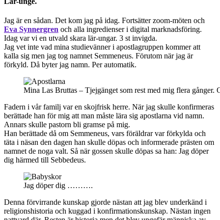
Lär-unge.
Jag är en sådan. Det kom jag på idag. Fortsätter zoom-möten och
Eva Synnergren
och alla ingredienser i digital marknadsföring.
Idag var vi en utvald skara lär-ungar. 3 st invigda.
Jag vet inte vad mina studievänner i apostlagruppen kommer att
kalla sig men jag tog namnet Semmeneus. Förutom när jag är
förkyld. Då byter jag namn. Per automatik.
Mina Las Bruttas – Tjejgänget som rest med mig flera gånger. O
Fadern i vår familj var en skojfrisk herre. När jag skulle konfirmeras
berättade han för mig att man måste lära sig apostlarna vid namn.
Annars skulle pastorn bli gramse på mig.
Han berättade då om Semmeneus, vars föräldrar var förkylda och
täta i näsan den dagen han skulle döpas och informerade prästen om
namnet de noga valt. Så när gossen skulle döpas sa han: Jag döper
dig härmed till Sebbedeus.
Jag döper dig ……….
Denna förvirrande kunskap gjorde nästan att jag blev underkänd i
religionshistoria och kuggad i konfirmationskunskap. Nästan ingen
nattvard där. Resten är historia men det blev ungefär människa av