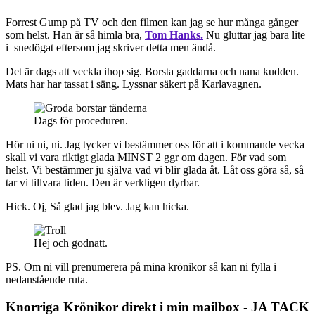
Forrest Gump på TV och den filmen kan jag se hur många gånger
som helst. Han är så himla bra,
Tom Hanks.
Nu gluttar jag bara lite
i snedögat eftersom jag skriver detta men ändå.
Det är dags att veckla ihop sig. Borsta gaddarna och nana kudden.
Mats har har tassat i säng. Lyssnar säkert på Karlavagnen.
Dags för proceduren.
Hör ni ni, ni. Jag tycker vi bestämmer oss för att i kommande vecka
skall vi vara riktigt glada MINST 2 ggr om dagen. För vad som
helst. Vi bestämmer ju själva vad vi blir glada åt. Låt oss göra så, så
tar vi tillvara tiden. Den är verkligen dyrbar.
Hick. Oj, Så glad jag blev. Jag kan hicka.
Hej och godnatt.
PS. Om ni vill prenumerera på mina krönikor så kan ni fylla i
nedanstående ruta.
Knorriga Krönikor direkt i min mailbox - JA TACK