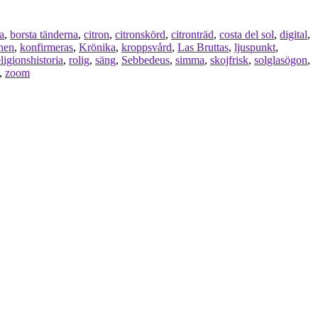
a
,
borsta tänderna
,
citron
,
citronskörd
,
citronträd
,
costa del sol
,
digital
,
nen
,
konfirmeras
,
Krönika
,
kroppsvård
,
Las Bruttas
,
ljuspunkt
,
eligionshistoria
,
rolig
,
säng
,
Sebbedeus
,
simma
,
skojfrisk
,
solglasögon
,
,
zoom