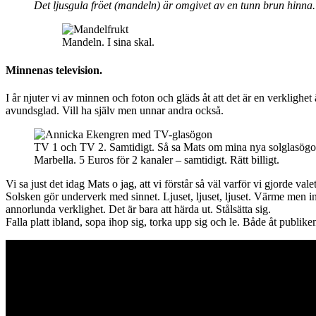
Det ljusgula fröet (mandeln) är omgivet av en tunn brun hinna.
Mandeln. I sina skal.
Minnenas television.
I år njuter vi av minnen och foton och gläds åt att det är en verklig
avundsglad. Vill ha själv men unnar andra också.
TV 1 och TV 2. Samtidigt. Så sa Mats om mina nya solglasög
Marbella. 5 Euros för 2 kanaler – samtidigt. Rätt billigt.
Vi sa just det idag Mats o jag, att vi förstår så väl varför vi gjorde va
Solsken gör underverk med sinnet. Ljuset, ljuset, ljuset. Värme men in
annorlunda verklighet. Det är bara att härda ut. Stålsätta sig.
Falla platt ibland, sopa ihop sig, torka upp sig och le. Både åt publ