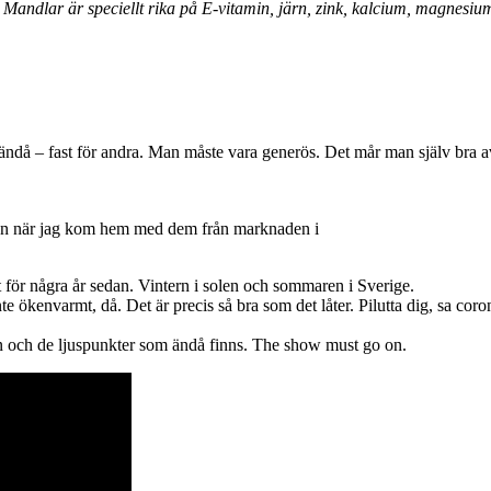
 Mandlar är speciellt rika på E-vitamin, järn, zink, kalcium, magnesiu
het ändå – fast för andra. Man måste vara generös. Det mår man själv br
on när jag kom hem med dem från marknaden i
let för några år sedan. Vintern i solen och sommaren i Sverige.
te ökenvarmt, då. Det är precis så bra som det låter. Pilutta dig, sa c
iken och de ljuspunkter som ändå finns. The show must go on.