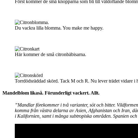
Först kommer de små knopparna som bli till väldoftande blomm
Du vackra lilla blomma. You make me happy.
Här kommer de små citronbäbisarna.
Torrdödsräddad skörd. Tack M och R. Nu lever trädet vidare i
Mandelblom likaså. Förunderligt vackert. Allt.
”Mandlar förekommer i två varianter, söt och bitter. Vildforme
komma från västra delarna av Asien, Afghanistan och Iran, där 
i Kalifornien, samt i många subtropiska områden. Spanien och 