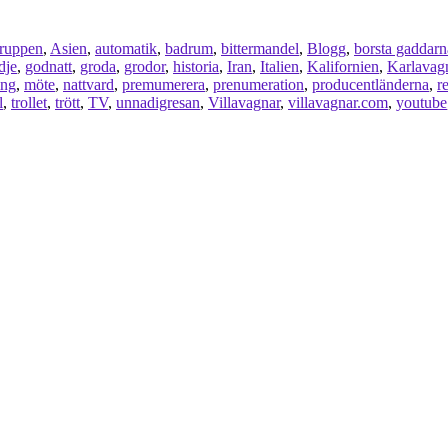
gruppen
,
Asien
,
automatik
,
badrum
,
bittermandel
,
Blogg
,
borsta gaddarn
dje
,
godnatt
,
groda
,
grodor
,
historia
,
Iran
,
Italien
,
Kalifornien
,
Karlavag
ing
,
möte
,
nattvard
,
premumerera
,
prenumeration
,
producentländerna
,
r
l
,
trollet
,
trött
,
TV
,
unnadigresan
,
Villavagnar
,
villavagnar.com
,
youtube