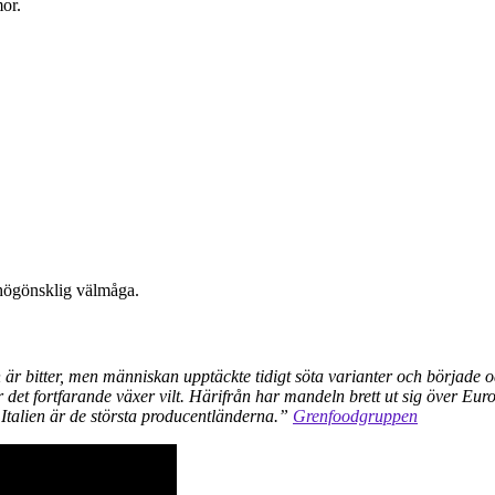
or.
 högönsklig välmåga.
n är bitter, men människan upptäckte tidigt söta varianter och började
det fortfarande växer vilt. Härifrån har mandeln brett ut sig över Eu
Italien är de största producentländerna.”
Grenfoodgruppen