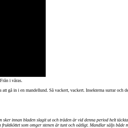
Från i våras.
ta att gå in i en mandellund. Så vackert, vackert. Insekterna surrar och de
ker innan bladen slagit ut och träden är vid denna period helt täckta
 fruktköttet som omger stenen är tunt och oätligt. Mandlar säljs både m