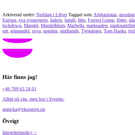
Arkiverad under:
Nedslag i Lifvet
Taggad som:
Afghanistan
,
apostla
Europa
,
eva synnergren
,
fadern
,
familj
,
film
,
Forrest Gump
,
fötter
,
glä
lockdown
,
Mandel
,
Mandelblom
,
Marbella
,
marknaden
,
marknadsför
söt
,
sötmandel
,
sova
,
spanien
,
stödfamilj
,
Tjejgänget
,
Tom Hanks
,
trol
Här finns jag!
+46 709 63 24 01
Alltid på väg, men bor i Sverige.
annicka@ekengren.nu
Övrigt
Integritetspolicy >