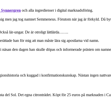
 Synnergren
och alla ingredienser i digital marknadsföring.
a sig men jag tog namnet Semmeneus. Förutom när jag är förkyld. Då byt
ckså lär-ungar. De är otroligt lättlärda…….
berättade han för mig att man måste lära sig apostlarna vid namn.
 i näsan den dagen han skulle döpas och informerade prästen om namnet 
igionshistoria och kuggad i konfirmationskunskap. Nästan ingen nattvar
ta del Sol. Det egna citronträdet. Köpt för 25 euros på marknaden i Ca