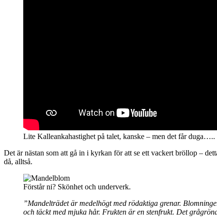
Lite Kalleankahastighet på talet, kanske – men det får duga….. 
Det är nästan som att gå in i kyrkan för att se ett vackert bröllop – det
då, alltså.
Förstår ni? Skönhet och underverk.
”Mandelträdet är medelhögt med rödaktiga grenar. Blomningen s
och täckt med mjuka hår. Frukten är en stenfrukt. Det grågröna