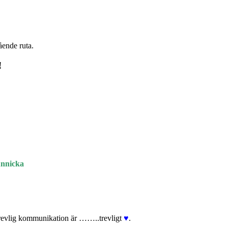
ående ruta.
!
Annicka
Trevlig kommunikation är ……..trevligt
♥
.