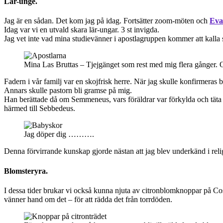
Lär-unge.
Jag är en sådan. Det kom jag på idag. Fortsätter zoom-möten och
Eva
Idag var vi en utvald skara lär-ungar. 3 st invigda.
Jag vet inte vad mina studievänner i apostlagruppen kommer att kall
Mina Las Bruttas – Tjejgänget som rest med mig flera gånger. O
Fadern i vår familj var en skojfrisk herre. När jag skulle konfirmeras 
Annars skulle pastorn bli gramse på mig.
Han berättade då om Semmeneus, vars föräldrar var förkylda och täta
härmed till Sebbedeus.
Jag döper dig ……….
Denna förvirrande kunskap gjorde nästan att jag blev underkänd i rel
Blomsteryra.
I dessa tider brukar vi också kunna njuta av citronblomknoppar på Cos
vänner hand om det – för att rädda det från torrdöden.