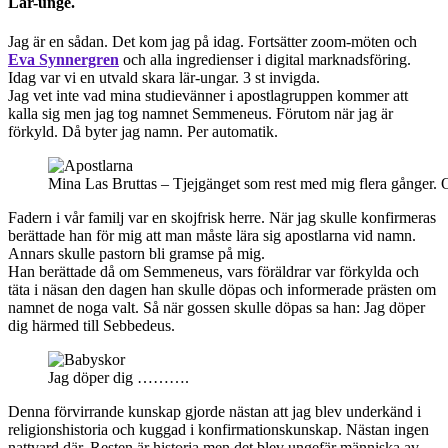
Lär-unge.
Jag är en sådan. Det kom jag på idag. Fortsätter zoom-möten och
Eva Synnergren
och alla ingredienser i digital marknadsföring.
Idag var vi en utvald skara lär-ungar. 3 st invigda.
Jag vet inte vad mina studievänner i apostlagruppen kommer att
kalla sig men jag tog namnet Semmeneus. Förutom när jag är
förkyld. Då byter jag namn. Per automatik.
Mina Las Bruttas – Tjejgänget som rest med mig flera gånger. O
Fadern i vår familj var en skojfrisk herre. När jag skulle konfirmeras
berättade han för mig att man måste lära sig apostlarna vid namn.
Annars skulle pastorn bli gramse på mig.
Han berättade då om Semmeneus, vars föräldrar var förkylda och
täta i näsan den dagen han skulle döpas och informerade prästen om
namnet de noga valt. Så när gossen skulle döpas sa han: Jag döper
dig härmed till Sebbedeus.
Jag döper dig ……….
Denna förvirrande kunskap gjorde nästan att jag blev underkänd i
religionshistoria och kuggad i konfirmationskunskap. Nästan ingen
nattvard där. Resten är historia men det blev ungefär människa av