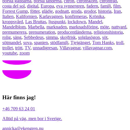
borsta gaddarna
,
borsta tänderna
,
citron
,
citronskörd
,
citronträd
,
costa del sol
,
digital
,
Europa
,
eva synnergren
,
fadern
,
familj
,
film
,
Forrest Gump
,
fötter
,
glädje
,
godnatt
,
groda
,
grodor
,
historia
,
Iran
,
Italien
,
Kalifornien
,
Karlavagnen
,
konfirmeras
,
Krönika
,
kroppsvård
,
Las Bruttas
,
ljuspunkt
,
lockdown
,
Mandel
,
Mandelblom
,
Marbella
,
marknaden
,
marknadsföring
,
möte
,
nattvard
,
premumerera
,
prenumeration
,
producentländerna
,
religionshistoria
,
rolig
,
säng
,
Sebbedeus
,
simma
,
skojfrisk
,
solglasögon
,
söt
,
sötmandel
,
sova
,
spanien
,
stödfamilj
,
Tjejgänget
,
Tom Hanks
,
troll
,
trollet
,
trött
,
TV
,
unnadigresan
,
Villavagnar
,
villavagnar.com
,
youtube
,
zoom
Här finns jag!
+46 709 63 24 01
Alltid på väg, men bor i Sverige.
annicka@ekengren.nu