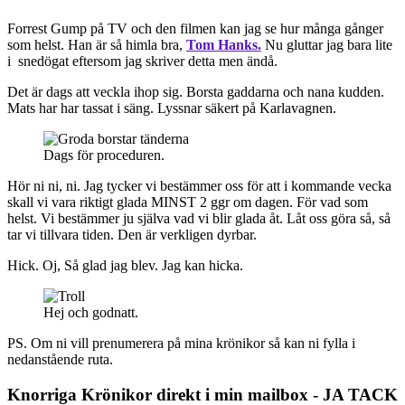
Forrest Gump på TV och den filmen kan jag se hur många gånger
som helst. Han är så himla bra,
Tom Hanks.
Nu gluttar jag bara lite
i snedögat eftersom jag skriver detta men ändå.
Det är dags att veckla ihop sig. Borsta gaddarna och nana kudden.
Mats har har tassat i säng. Lyssnar säkert på Karlavagnen.
Dags för proceduren.
Hör ni ni, ni. Jag tycker vi bestämmer oss för att i kommande vecka
skall vi vara riktigt glada MINST 2 ggr om dagen. För vad som
helst. Vi bestämmer ju själva vad vi blir glada åt. Låt oss göra så, så
tar vi tillvara tiden. Den är verkligen dyrbar.
Hick. Oj, Så glad jag blev. Jag kan hicka.
Hej och godnatt.
PS. Om ni vill prenumerera på mina krönikor så kan ni fylla i
nedanstående ruta.
Knorriga Krönikor direkt i min mailbox - JA TACK