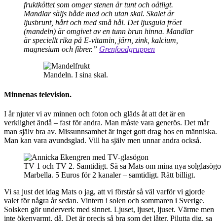
fruktköttet som omger stenen är tunt och oätligt.
Mandlar säljs både med och utan skal. Skalet är
ljusbrunt, hårt och med små hål. Det ljusgula fröet
(mandeln) är omgivet av en tunn brun hinna. Mandlar
är speciellt rika på E-vitamin, järn, zink, kalcium,
magnesium och fibrer.”
Grenfoodgruppen
Mandeln. I sina skal.
Minnenas television.
I år njuter vi av minnen och foton och gläds åt att det är en
verklighet ändå – fast för andra. Man måste vara generös. Det mår
man själv bra av. Missunnsamhet är inget gott drag hos en människa.
Man kan vara avundsglad. Vill ha själv men unnar andra också.
TV 1 och TV 2. Samtidigt. Så sa Mats om mina nya solglasög
Marbella. 5 Euros för 2 kanaler – samtidigt. Rätt billigt.
Vi sa just det idag Mats o jag, att vi förstår så väl varför vi gjorde
valet för några år sedan. Vintern i solen och sommaren i Sverige.
Solsken gör underverk med sinnet. Ljuset, ljuset, ljuset. Värme men
inte ökenvarmt, då. Det är precis så bra som det låter. Pilutta dig, sa