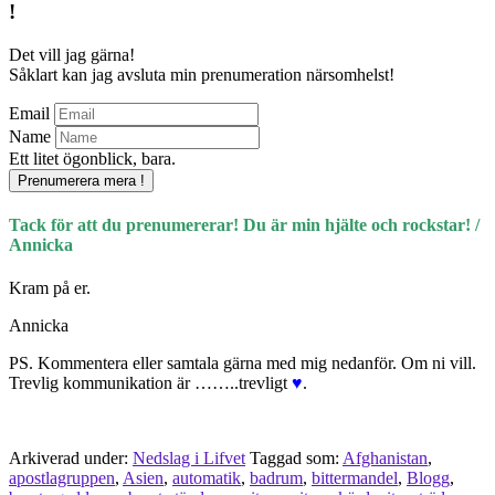
!
Det vill jag gärna!
Såklart kan jag avsluta min prenumeration närsomhelst!
Email
Name
Ett litet ögonblick, bara.
Prenumerera mera !
Tack för att du prenumererar! Du är min hjälte och rockstar! /
Annicka
Kram på er.
Annicka
PS. Kommentera eller samtala gärna med mig nedanför. Om ni vill.
Trevlig kommunikation är ……..trevligt
♥
.
Arkiverad under:
Nedslag i Lifvet
Taggad som:
Afghanistan
,
apostlagruppen
,
Asien
,
automatik
,
badrum
,
bittermandel
,
Blogg
,