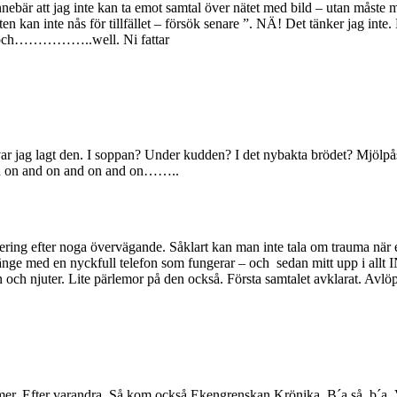
bär att jag inte kan ta emot samtal över nätet med bild – utan måste me
nten kan inte nås för tillfället – försök senare ”. NÄ! Det tänker jag i
ad och……………..well. Ni fattar
itta var jag lagt den. I soppan? Under kudden? I det nybakta brödet? M
and on and on and on and on……..
estering efter noga övervägande. Såklart kan man inte tala om trauma när 
at länge med en nyckfull telefon som fungerar – och sedan mitt upp i allt
fon och njuter. Lite pärlemor på den också. Första samtalet avklarat. Avlöp
ommer. Efter varandra. Så kom också Ekengrenskan Krönika. B´a så, b´a