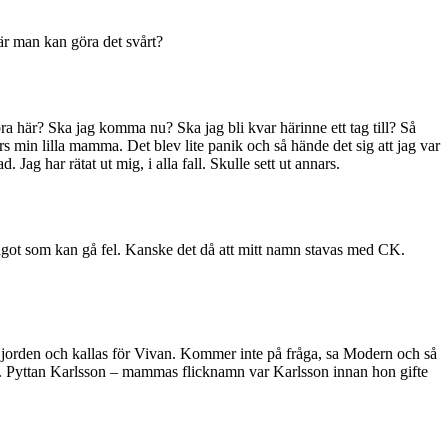
när man kan göra det svårt?
ra här? Ska jag komma nu? Ska jag bli kvar härinne ett tag till? Så
s min lilla mamma. Det blev lite panik och så hände det sig att jag var
Jag har rätat ut mig, i alla fall. Skulle sett ut annars.
 något som kan gå fel. Kanske det då att mitt namn stavas med CK.
å jorden och kallas för Vivan. Kommer inte på fråga, sa Modern och så
ligt. Pyttan Karlsson – mammas flicknamn var Karlsson innan hon gifte