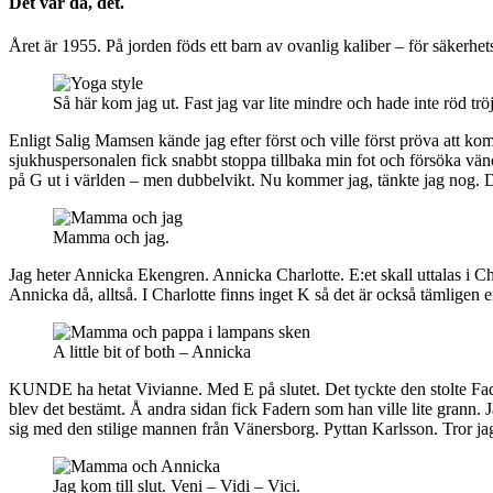
Det var då, det.
Året är 1955. På jorden föds ett barn av ovanlig kaliber – för säkerhe
Så här kom jag ut. Fast jag var lite mindre och hade inte röd tröj
Enligt Salig Mamsen kände jag efter först och ville först pröva att ko
sjukhuspersonalen fick snabbt stoppa tillbaka min fot och försöka vänd
på G ut i världen – men dubbelvikt. Nu kommer jag, tänkte jag nog. Det g
Mamma och jag.
Jag heter Annicka Ekengren. Annicka Charlotte. E:et skall uttalas i Ch
Annicka då, alltså. I Charlotte finns inget K så det är också tämligen en
A little bit of both – Annicka
KUNDE ha hetat Vivianne. Med E på slutet. Det tyckte den stolte Fader
blev det bestämt. Å andra sidan fick Fadern som han ville lite grann. 
sig med den stilige mannen från Vänersborg. Pyttan Karlsson. Tror jag
Jag kom till slut. Veni – Vidi – Vici.