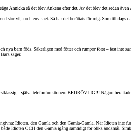
 säga Annicka så det blev Ankena efter det. Av det blev det sedan äv
ed stor vilja och envishet. Så har det berättats för mig. Som till dags da
och nya barn föds. Säkerligen med fötter och rumpor först – fast inte
sam
 Bara säger.
örstklassig – själva telefonfunktionen: BEDRÖVLIG!!! Någon berättade 
amngivna: Idioten, den Gamla och den Gamla-Gamla. När Idioten inte fu
ste ha både Idioten OCH den Gamla igång samtidigt för olika ändamå