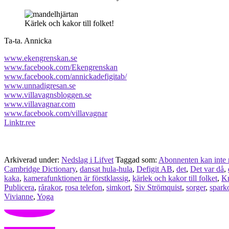
Kärlek och kakor till folket!
Ta-ta. Annicka
www.ekengrenskan.se
www.facebook.com/Ekengrenskan
www.facebook.com/annickadefigitab/
www.unnadigresan.se
www.villavagnsbloggen.se
www.villavagnar.com
www.facebook.com/villavagnar
Linktr.ree
Arkiverad under:
Nedslag i Lifvet
Taggad som:
Abonnenten kan inte nå
Cambridge Dictionary
,
dansat hula-hula
,
Defigit AB
,
det
,
Det var då
,
kaka
,
kamerafunktionen är förstklassig
,
kärlek och kakor till folket
,
Kn
Publicera
,
rårakor
,
rosa telefon
,
simkort
,
Siv Strömquist
,
sorger
,
spark
Vivianne
,
Yoga