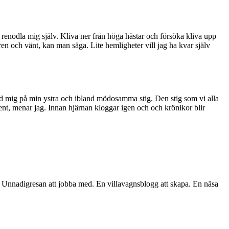
t renodla mig själv. Kliva ner från höga hästar och försöka kliva upp
aren och vänt, kan man säga. Lite hemligheter vill jag ha kvar själv
med mig på min ystra och ibland mödosamma stig. Den stig som vi alla
ent, menar jag. Innan hjärnan kloggar igen och och krönikor blir
 för Unnadigresan att jobba med. En villavagnsblogg att skapa. En näsa