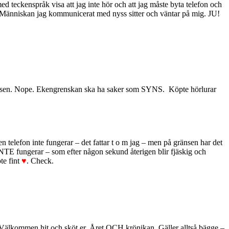
d teckenspråk visa att jag inte hör och att jag måste byta telefon och
nte. Människan jag kommunicerat med nyss sitter och väntar på mig. JU!
jölpåsen. Nope. Ekengrenskan ska ha saker som SYNS. Köpte hörlurar
en telefon inte fungerar – det fattar t o m jag – men på gränsen har det
 INTE fungerar – som efter någon sekund återigen blir fjäskig och
te fint
♥
. Check.
. Välkommen hit och sköt er. Året OCH krönikan. Gäller alltså bägge –