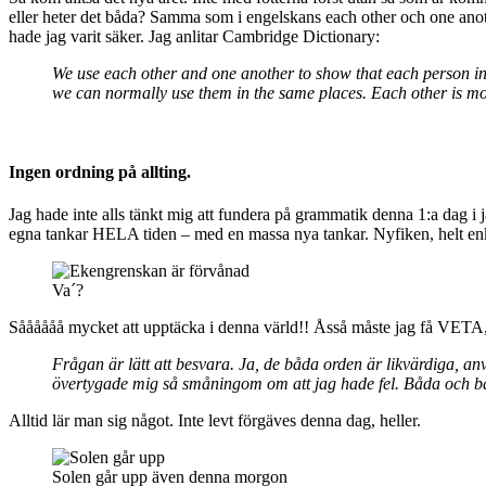
eller heter det båda? Samma som i engelskans each other och one anoth
hade jag varit säker. Jag anlitar Cambridge Dictionary:
We use each other and one another to show that each person in 
we can normally use them in the same places. Each other is 
Ingen ordning på allting.
Jag hade inte alls tänkt mig att fundera på grammatik denna 1:a dag i 
egna tankar HELA tiden – med en massa nya tankar. Nyfiken, helt enk
Va´?
Såååååå mycket att upptäcka i denna värld!! Åsså måste jag få VETA, h
Frågan är lätt att besvara. Ja, de båda orden är likvärdiga, a
övertygade mig så småningom om att jag hade fel. Båda och b
Alltid lär man sig något. Inte levt förgäves denna dag, heller.
Solen går upp även denna morgon