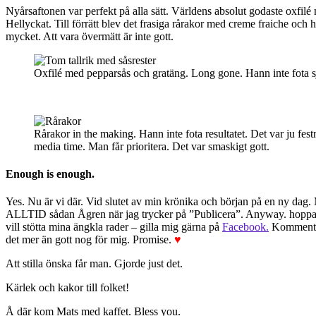
Nyårsaftonen var perfekt på alla sätt. Världens absolut godaste oxfilé
Hellyckat. Till förrätt blev det frasiga rårakor med creme fraiche och ha
mycket. Att vara övermätt är inte gott.
Oxfilé med pepparsås och gratäng. Long gone. Hann inte fota 
Rårakor in the making. Hann inte fota resultatet. Det var ju fest
media time. Man får prioritera. Det var smaskigt gott.
Enough is enough.
Yes. Nu är vi där. Vid slutet av min krönika och början på en ny dag. Mat
ALLTID sådan Ågren när jag trycker på ”Publicera”. Anyway. hoppas ni
vill stötta mina ängkla rader – gilla mig gärna på
Facebook.
Kommenter
det mer än gott nog för mig. Promise.
♥
Att stilla önska får man. Gjorde just det.
Kärlek och kakor till folket!
Å där kom Mats med kaffet. Bless you.