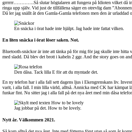
grrrrrr………….Så slutar högtalaren att fungera på Idioten vilket då inne
ringa upp själv. Vid just de tillfällena säger en otrevlig dam ”Abonne
Då ler jag snällt åt den Gamla-Gamla telefonen men den är urladd
En snäcka i örat hade inte hjälpt. Jag hade inte fattat vilken.
En liten snäcka i örat löser saken. Not.
Bluetooth-snäckor är inte att tänka på för mig för jag skulle inte h
med sladd. Då blev det brott i kabeln 2 ggr. And the story goes on 
Den dåsa. Tack lilla E för att du myntade det.
En ny telefon har i alla fall sett dagens ljus i Ekengrenskans liv. Inv
varit, i alla fall. I min lilla värld, alltså. Annicka med CK har kämp
funkar fint. Nu sitter jag i alla fall på det nya året med min dåsa tele
Jag jobbar på det. How to be lovely.
Nytt år. Välkommen 2021.
Så kom alltså det nya året. Inte med fötterna först utan så som år k