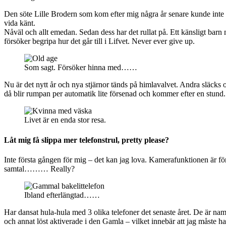
Den söte Lille Brodern som kom efter mig några år senare kunde inte
vida känt.
Nåväl och allt emedan. Sedan dess har det rullat på. Ett känsligt barn m
försöker begripa hur det går till i Lifvet. Never ever give up.
Som sagt. Försöker hinna med……
Nu är det nytt år och nya stjärnor tänds på himlavalvet. Andra släcks 
då blir rumpan per automatik lite försenad och kommer efter en stund.
Livet är en enda stor resa.
Låt mig få slippa mer telefonstrul, pretty please?
Inte första gången för mig – det kan jag lova. Kamerafunktionen är f
samtal……… Really?
Ibland efterlängtad……
Har dansat hula-hula med 3 olika telefoner det senaste året. De är n
och annat löst aktiverade i den Gamla – vilket innebär att jag må