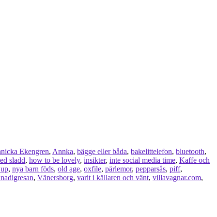
nicka Ekengren
,
Annka
,
bägge eller båda
,
bakelittelefon
,
bluetooth
,
ed sladd
,
how to be lovely
,
insikter
,
inte social media time
,
Kaffe och
 up
,
nya barn föds
,
old age
,
oxfile
,
pärlemor
,
pepparsås
,
piff
,
nadigresan
,
Vänersborg
,
varit i källaren och vänt
,
villavagnar.com
,