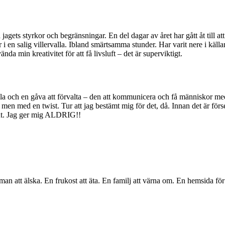
gets styrkor och begränsningar. En del dagar av året har gått åt till at
 i en salig villervalla. Ibland smärtsamma stunder. Har varit nere i käll
ända min kreativitet för att få livsluft – det är superviktigt.
stilla och en gåva att förvalta – den att kommunicera och få människor 
en med en twist. Tur att jag bestämt mig för det, då. Innan det är förs
å ut. Jag ger mig ALDRIG!!
fin man att älska. En frukost att äta. En familj att värna om. En hemsida