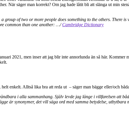
er. När säger man korrekt? Om jag hade låtit bli att slänga ut min ste
a group of two or more people does something to the others. There is v
more common than one another:
…/
Cambridge Dictionary
januari 2021, men inser att jag blir inte annorlunda än så här. Kommer 
elt.
elt enkelt. Alltså lika bra att reda ut – säger man bägge eller/och båd
nvändbara i alla sammanhang. Själv levde jag länge i villfarelsen att b
ägge är synonymer, det vill säga ord med samma betydelse, utbytbara 