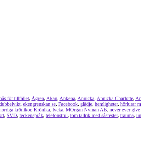
s för tillfället
,
Ågren
,
Akan
,
Ankena
,
Annicka
,
Annicka Charlotte
,
An
dubbelvikt
,
ekengrenskan.se
,
Facebook
,
glädje
,
hemligheter
,
hörlurar m
orriga krönikor
,
Krönika
,
lycka
,
MOrgan Nyman AB
,
never ever give
ort
,
SVD
,
teckenspråk
,
telefonstrul
,
tom tallrik med såsrester
,
trauma
,
un