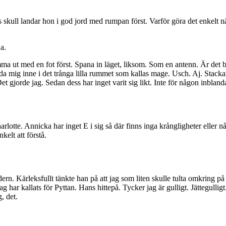
ts skull landar hon i god jord med rumpan först. Varför göra det enkelt 
a.
mma ut med en fot först. Spana in läget, liksom. Som en antenn. Är det b
a mig inne i det trånga lilla rummet som kallas mage. Usch. Aj. Stackar
jorde jag. Sedan dess har inget varit sig likt. Inte för någon inblandad. 
arlotte. Annicka har inget E i sig så där finns inga krångligheter eller
kelt att förstå.
n. Kärleksfullt tänkte han på att jag som liten skulle tulta omkring p
Jag har kallats för Pyttan. Hans hittepå. Tycker jag är gulligt. Jättegul
, det.