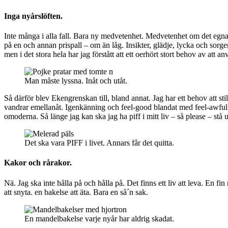
Inga nyårslöften.
Inte många i alla fall. Bara ny medvetenhet. Medvetenhet om det egna ja
på en och annan prispall – om än låg. Insikter, glädje, lycka och sorger
men i det stora hela har jag förstått att ett oerhört stort behov av att anv
Man måste lyssna. Inåt och utåt.
Så därför blev Ekengrenskan till, bland annat. Jag har ett behov att 
vandrar emellanåt. Igenkänning och feel-good blandat med feel-awful m
omoderna. Så länge jag kan ska jag ha piff i mitt liv – så please – st
Det ska vara PIFF i livet. Annars får det quitta.
Kakor och rårakor.
Nä. Jag ska inte hålla på och hålla på. Det finns ett liv att leva. En 
att snyta. en bakelse att äta. Bara en så´n sak.
En mandelbakelse varje nyår har aldrig skadat.