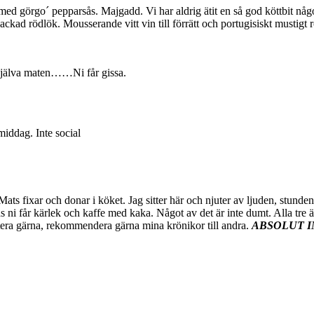
 med görgo´ pepparsås. Majgadd. Vi har aldrig ätit en så god köttbit någ
ckad rödlök. Mousserande vitt vin till förrätt och portugisiskt mustigt rö
själva maten……Ni får gissa.
middag. Inte social
s fixar och donar i köket. Jag sitter här och njuter av ljuden, stunden oc
 får kärlek och kaffe med kaka. Något av det är inte dumt. Alla tre ä
a gärna, rekommendera gärna mina krönikor till andra.
ABSOLUT 