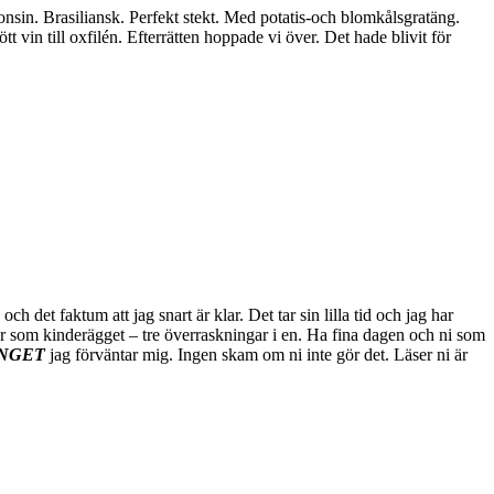
onsin. Brasiliansk. Perfekt stekt. Med potatis-och blomkålsgratäng.
tt vin till oxfilén. Efterrätten hoppade vi över. Det hade blivit för
h det faktum att jag snart är klar. Det tar sin lilla tid och jag har
r som kinderägget – tre överraskningar i en. Ha fina dagen och ni som
INGET
jag förväntar mig. Ingen skam om ni inte gör det. Läser ni är