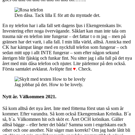
Den dåsa. Tack lilla E för att du myntade det.
En ny telefon har i alla fall sett dagens ljus i Ekengrenskans liv.
Investering efter noga övervägande. Såklart kan man inte tala om
trauma när en telefon inte fungerar – det fattar t o m jag – men på
gränsen har det varit, i alla fall. I min lilla värld, alltså. Annicka med
CK har kämpat länge med en nyckfull telefon som fungerar – och
sedan mitt upp i allt INTE fungerar – som efter någon sekund
återigen blir fjäskig och funkar fint. Nu sitter jag i alla fall på det nya
året med min dåsa telefon och njuter. Lite pärlemor på den också.
Första samtalet avklarat. Avlöpte fint
♥
. Check.
Jag jobbar på det. How to be lovely.
Nytt år. Välkommen 2021.
Så kom alltså det nya året. Inte med fötterna först utan så som år
kommer. Efter varandra. Så kom också Ekengrenskan Krönika. B´a
så, b´a. Välkommen hit och sköt er. Året OCH krönikan. Gäller
alltså bägge – eller heter det båda? Samma som i engelskans each
other och one another. När säger man korrekt? Om jag hade låtit bli