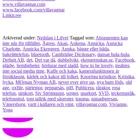
www.villavagnar.com
www.facebook.com/villavagnar
Linktr.ree
Arkiverad under:
Nedslag i Lifvet
Taggad som:
Abonnenten kan
inte nås för tillfället
,
Ågren
,
Akan
,
Ankena
,
Annicka
,
Annicka
Charlotte
,
Annicka Ekengren
,
Annka
,
bägge eller båda
,
bakelittelefon
,
bluetooth
,
Cambridge Dictionary
,
dansat hula-hula
,
Defigit AB
,
det
,
Det var då
,
dubbelvikt
,
ekengrenskan.se
,
Facebook
,
glädje
,
hemligheter
,
hörlurar med sladd
,
how to be lovely
,
insikter
,
inte social media time
,
Kaffe och kaka
,
kamerafunktionen är
förstklassig
,
kärlek och kakor till folket
,
Knorriga krönikor
,
Krönika
,
lycka
,
MOrgan Nyman AB
,
never ever give up
,
nya barn föds
,
old
age
,
oxfile
,
pärlemor
,
pepparsås
,
piff
,
Publicera
,
rårakor
,
rosa
telefon
,
simkort
,
Siv Strömquist
,
sorger
,
sparkort
,
SVD
,
teckenspråk
,
telefonstrul
,
tom tallrik med såsrester
,
trauma
,
unnadigresan
,
Vänersborg
,
varit i källaren och vänt
,
villavagnar.com
,
Vivianne
,
Yoga