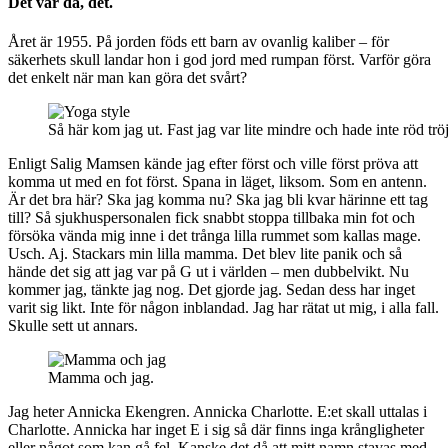
Det var då, det.
Året är 1955. På jorden föds ett barn av ovanlig kaliber – för
säkerhets skull landar hon i god jord med rumpan först. Varför göra
det enkelt när man kan göra det svårt?
Så här kom jag ut. Fast jag var lite mindre och hade inte röd tröj
Enligt Salig Mamsen kände jag efter först och ville först pröva att
komma ut med en fot först. Spana in läget, liksom. Som en antenn.
Är det bra här? Ska jag komma nu? Ska jag bli kvar härinne ett tag
till? Så sjukhuspersonalen fick snabbt stoppa tillbaka min fot och
försöka vända mig inne i det trånga lilla rummet som kallas mage.
Usch. Aj. Stackars min lilla mamma. Det blev lite panik och så
hände det sig att jag var på G ut i världen – men dubbelvikt. Nu
kommer jag, tänkte jag nog. Det gjorde jag. Sedan dess har inget
varit sig likt. Inte för någon inblandad. Jag har rätat ut mig, i alla fall.
Skulle sett ut annars.
Mamma och jag.
Jag heter Annicka Ekengren. Annicka Charlotte. E:et skall uttalas i
Charlotte. Annicka har inget E i sig så där finns inga krångligheter
eller något som kan gå fel. Kanske det då att mitt namn stavas med