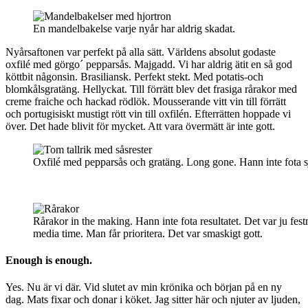
En mandelbakelse varje nyår har aldrig skadat.
Nyårsaftonen var perfekt på alla sätt. Världens absolut godaste
oxfilé med görgo´ pepparsås. Majgadd. Vi har aldrig ätit en så god
köttbit någonsin. Brasiliansk. Perfekt stekt. Med potatis-och
blomkålsgratäng. Hellyckat. Till förrätt blev det frasiga rårakor med
creme fraiche och hackad rödlök. Mousserande vitt vin till förrätt
och portugisiskt mustigt rött vin till oxfilén. Efterrätten hoppade vi
över. Det hade blivit för mycket. Att vara övermätt är inte gott.
Oxfilé med pepparsås och gratäng. Long gone. Hann inte fota 
Rårakor in the making. Hann inte fota resultatet. Det var ju fest
media time. Man får prioritera. Det var smaskigt gott.
Enough is enough.
Yes. Nu är vi där. Vid slutet av min krönika och början på en ny
dag. Mats fixar och donar i köket. Jag sitter här och njuter av ljuden,