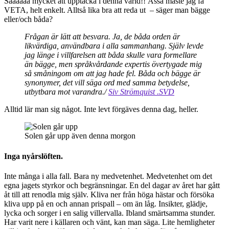
Såååååå mycket att upptäcka i denna värld!! Åsså måste jag få
VETA, helt enkelt. Alltså lika bra att reda ut – säger man bägge
eller/och båda?
Frågan är lätt att besvara. Ja, de båda orden är
likvärdiga, användbara i alla sammanhang. Själv levde
jag länge i villfarelsen att båda skulle vara formellare
än bägge, men språkvårdande expertis övertygade mig
så småningom om att jag hade fel. Båda och bägge är
synonymer, det vill säga ord med samma betydelse,
utbytbara mot varandra./
Siv Strömquist .SVD
Alltid lär man sig något. Inte levt förgäves denna dag, heller.
Solen går upp även denna morgon
Inga nyårslöften.
Inte många i alla fall. Bara ny medvetenhet. Medvetenhet om det
egna jagets styrkor och begränsningar. En del dagar av året har gått
åt till att renodla mig själv. Kliva ner från höga hästar och försöka
kliva upp på en och annan prispall – om än låg. Insikter, glädje,
lycka och sorger i en salig villervalla. Ibland smärtsamma stunder.
Har varit nere i källaren och vänt, kan man säga. Lite hemligheter