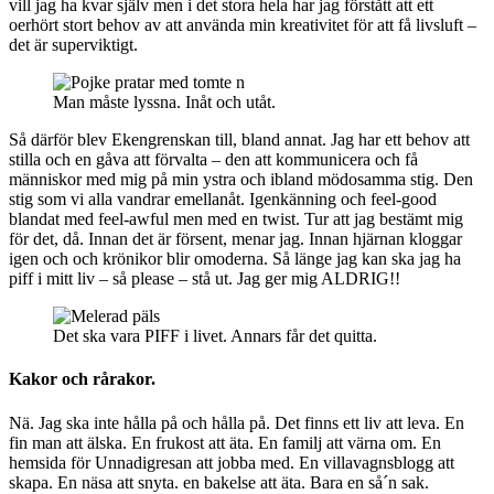
vill jag ha kvar själv men i det stora hela har jag förstått att ett
oerhört stort behov av att använda min kreativitet för att få livsluft –
det är superviktigt.
Man måste lyssna. Inåt och utåt.
Så därför blev Ekengrenskan till, bland annat. Jag har ett behov att
stilla och en gåva att förvalta – den att kommunicera och få
människor med mig på min ystra och ibland mödosamma stig. Den
stig som vi alla vandrar emellanåt. Igenkänning och feel-good
blandat med feel-awful men med en twist. Tur att jag bestämt mig
för det, då. Innan det är försent, menar jag. Innan hjärnan kloggar
igen och och krönikor blir omoderna. Så länge jag kan ska jag ha
piff i mitt liv – så please – stå ut. Jag ger mig ALDRIG!!
Det ska vara PIFF i livet. Annars får det quitta.
Kakor och rårakor.
Nä. Jag ska inte hålla på och hålla på. Det finns ett liv att leva. En
fin man att älska. En frukost att äta. En familj att värna om. En
hemsida för Unnadigresan att jobba med. En villavagnsblogg att
skapa. En näsa att snyta. en bakelse att äta. Bara en så´n sak.