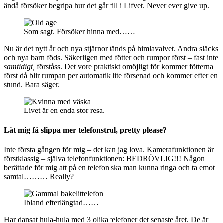
ändå försöker begripa hur det går till i Lifvet. Never ever give up.
Som sagt. Försöker hinna med……
Nu är det nytt år och nya stjärnor tänds på himlavalvet. Andra släcks
och nya barn föds. Säkerligen med fötter och rumpor först – fast inte
samtidigt,
förståss. Det vore praktiskt omöjligt för kommer fötterna
först då blir rumpan per automatik lite försenad och kommer efter en
stund. Bara säger.
Livet är en enda stor resa.
Låt mig få slippa mer telefonstrul, pretty please?
Inte första gången för mig – det kan jag lova. Kamerafunktionen är
förstklassig – själva telefonfunktionen: BEDRÖVLIG!!! Någon
berättade för mig att på en telefon ska man kunna ringa och ta emot
samtal……… Really?
Ibland efterlängtad……
Har dansat hula-hula med 3 olika telefoner det senaste året. De är