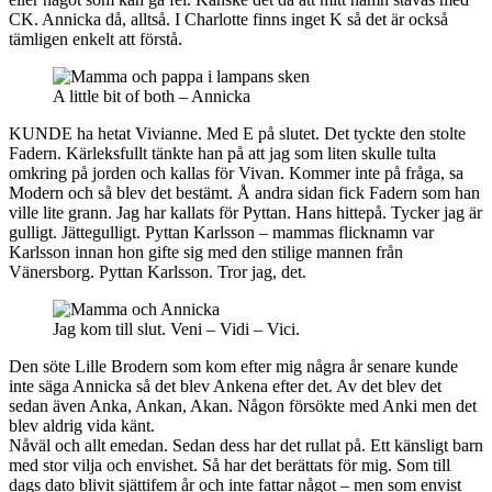
CK. Annicka då, alltså. I Charlotte finns inget K så det är också
tämligen enkelt att förstå.
A little bit of both – Annicka
KUNDE ha hetat Vivianne. Med E på slutet. Det tyckte den stolte
Fadern. Kärleksfullt tänkte han på att jag som liten skulle tulta
omkring på jorden och kallas för Vivan. Kommer inte på fråga, sa
Modern och så blev det bestämt. Å andra sidan fick Fadern som han
ville lite grann. Jag har kallats för Pyttan. Hans hittepå. Tycker jag är
gulligt. Jättegulligt. Pyttan Karlsson – mammas flicknamn var
Karlsson innan hon gifte sig med den stilige mannen från
Vänersborg. Pyttan Karlsson. Tror jag, det.
Jag kom till slut. Veni – Vidi – Vici.
Den söte Lille Brodern som kom efter mig några år senare kunde
inte säga Annicka så det blev Ankena efter det. Av det blev det
sedan även Anka, Ankan, Akan. Någon försökte med Anki men det
blev aldrig vida känt.
Nåväl och allt emedan. Sedan dess har det rullat på. Ett känsligt barn
med stor vilja och envishet. Så har det berättats för mig. Som till
dags dato blivit sjättifem år och inte fattar något – men som envist