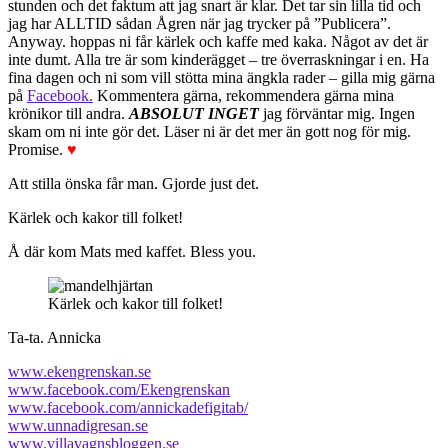
stunden och det faktum att jag snart är klar. Det tar sin lilla tid och
jag har ALLTID sådan Ågren när jag trycker på ”Publicera”.
Anyway. hoppas ni får kärlek och kaffe med kaka. Något av det är
inte dumt. Alla tre är som kinderägget – tre överraskningar i en. Ha
fina dagen och ni som vill stötta mina ängkla rader – gilla mig gärna
på
Facebook.
Kommentera gärna, rekommendera gärna mina
krönikor till andra.
ABSOLUT INGET
jag förväntar mig. Ingen
skam om ni inte gör det. Läser ni är det mer än gott nog för mig.
Promise.
♥
Att stilla önska får man. Gjorde just det.
Kärlek och kakor till folket!
Å där kom Mats med kaffet. Bless you.
Kärlek och kakor till folket!
Ta-ta. Annicka
www.ekengrenskan.se
www.facebook.com/Ekengrenskan
www.facebook.com/annickadefigitab/
www.unnadigresan.se
www.villavagnsbloggen.se