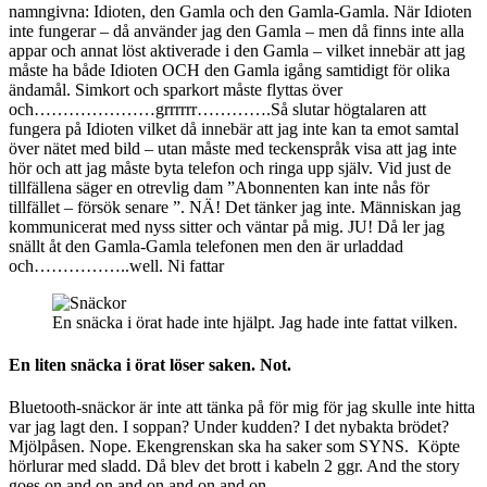
namngivna: Idioten, den Gamla och den Gamla-Gamla. När Idioten
inte fungerar – då använder jag den Gamla – men då finns inte alla
appar och annat löst aktiverade i den Gamla – vilket innebär att jag
måste ha både Idioten OCH den Gamla igång samtidigt för olika
ändamål. Simkort och sparkort måste flyttas över
och…………………grrrrrr………….Så slutar högtalaren att
fungera på Idioten vilket då innebär att jag inte kan ta emot samtal
över nätet med bild – utan måste med teckenspråk visa att jag inte
hör och att jag måste byta telefon och ringa upp själv. Vid just de
tillfällena säger en otrevlig dam ”Abonnenten kan inte nås för
tillfället – försök senare ”. NÄ! Det tänker jag inte. Människan jag
kommunicerat med nyss sitter och väntar på mig. JU! Då ler jag
snällt åt den Gamla-Gamla telefonen men den är urladdad
och……………..well. Ni fattar
En snäcka i örat hade inte hjälpt. Jag hade inte fattat vilken.
En liten snäcka i örat löser saken. Not.
Bluetooth-snäckor är inte att tänka på för mig för jag skulle inte hitta
var jag lagt den. I soppan? Under kudden? I det nybakta brödet?
Mjölpåsen. Nope. Ekengrenskan ska ha saker som SYNS. Köpte
hörlurar med sladd. Då blev det brott i kabeln 2 ggr. And the story
goes on and on and on and on and on……..