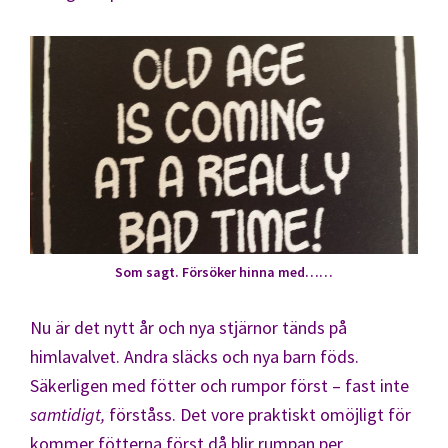
Som sagt. Försöker hinna med……
Nu är det nytt år och nya stjärnor tänds på
himlavalvet. Andra släcks och nya barn föds.
Säkerligen med fötter och rumpor först – fast inte
samtidigt,
förståss. Det vore praktiskt omöjligt för
kommer fötterna först då blir rumpan per