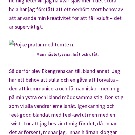
hemligheter vill jag ha kvar själv men i det stora
hela har jag förstått att ett oerhört stort behov av
att använda min kreativitet för att få livsluft – det
är superviktigt.
Man måste lyssna. Inåt och utåt.
Så därför blev Ekengrenskan till, bland annat. Jag
har ett behov att stilla och en gåva att förvalta –
den att kommunicera och få människor med mig
på min ystra och ibland mödosamma stig. Den stig
som vi alla vandrar emellanåt. Igenkänning och
feel-good blandat med feel-awful men med en
twist. Tur att jag bestämt mig för det, då. Innan
det är försent, menar jag. Innan hjärnan kloggar