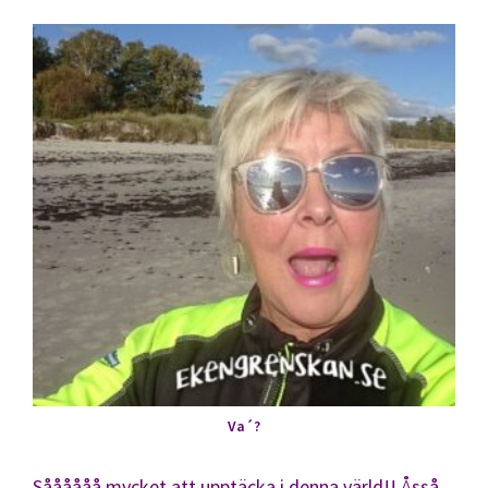
Va´?
Såååååå mycket att upptäcka i denna värld!! Åsså