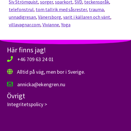
Siv Strömquist
,
sorger
,
sparkort
,
SVD
,
teckenspråk
,
telefonstrul
,
tom tallrik med såsrester
,
trauma
,
unnadigresan
,
Vänersborg
,
varit i källaren och vänt
,
villavagnar.com
,
Vivianne
,
Yoga
Här finns jag!
+46 709 63 24 01
Alltid på väg, men bor i Sverige.
annicka@ekengren.nu
Övrigt
Integritetspolicy >