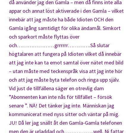
då använder jag den Gamla – men då finns inte alla
appar och annat löst aktiverade i den Gamla – vilket
innebär att jag måste ha både Idioten OCH den
Gamla igång samtidigt för olika ändamål. Simkort
och sparkort måste flyttas över
och…………………grrrrrr………….Så slutar
högtalaren att fungera på Idioten vilket då innebär
att jag inte kan ta emot samtal över nätet med bild
– utan måste med teckenspråk visa att jag inte hör
och att jag måste byta telefon och ringa upp själv.
Vid just de tillfällena säger en otrevlig dam
”Abonnenten kan inte nås för tillfället – försök
senare ”. NÄ! Det tänker jag inte. Människan jag
kommunicerat med nyss sitter och väntar på mig.
JU! Då ler jag snällt åt den Gamla-Gamla telefonen
men den är urladdad och……………..well. Ni fattar