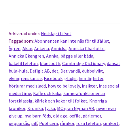
Arkiverad under:
Nedslag i Lifvet
Taggad som:
Abonnenten kan inte nås för tillfället
,
Ågren
,
Akan
,
Ankena
,
Annicka
,
Annicka Charlotte
,
Annicka Ekengren
,
Annka
,
bägge eller båda
,
bakelittelefon
,
bluetooth
,
Cambridge Dictionary
,
dansat
hula-hula
,
Defigit AB
,
det
,
Det var då
,
dubbelvikt
,
ekengrenskan.se
,
Facebook
,
glädje
,
hemligheter
,
hörlurar med sladd
,
how to be lovely
,
insikter
,
inte social
media time
,
Kaffe och kaka
,
kamerafunktionen är
förstklassig
,
kärlek och kakor till folket
,
Knorriga
krönikor
,
Krönika
,
lycka
,
MOrgan Nyman AB
,
never ever
give up
,
nya barn föds
,
old age
,
oxfile
,
pärlemor
,
pepparsås
,
piff
,
Publicera
,
rårakor
,
rosa telefon
,
simkort
,