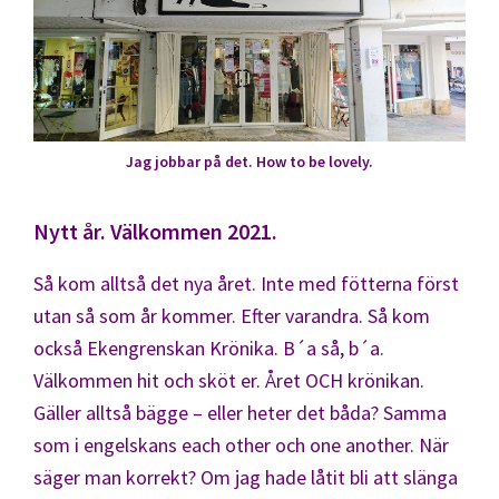
Jag jobbar på det. How to be lovely.
Nytt år. Välkommen 2021.
Så kom alltså det nya året. Inte med fötterna först
utan så som år kommer. Efter varandra. Så kom
också Ekengrenskan Krönika. B´a så, b´a.
Välkommen hit och sköt er. Året OCH krönikan.
Gäller alltså bägge – eller heter det båda? Samma
som i engelskans each other och one another. När
säger man korrekt? Om jag hade låtit bli att slänga