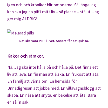
igen och och krönikor blir omoderna. Så länge jag
kan ska jag ha piff i mitt liv – så please – stå ut. Jag
ger mig ALDRIG!!
Det ska vara PIFF i livet. Annars får det quitta.
Kakor och rårakor.
Nä. Jag ska inte hålla på och hålla på. Det finns ett
liv att leva. En fin man att älska. En frukost att äta.
En familj att värna om. En hemsida för
Unnadigresan att jobba med. En villavagnsblogg att
skapa. En näsa att snyta. en bakelse att äta. Bara
en så´n sak.