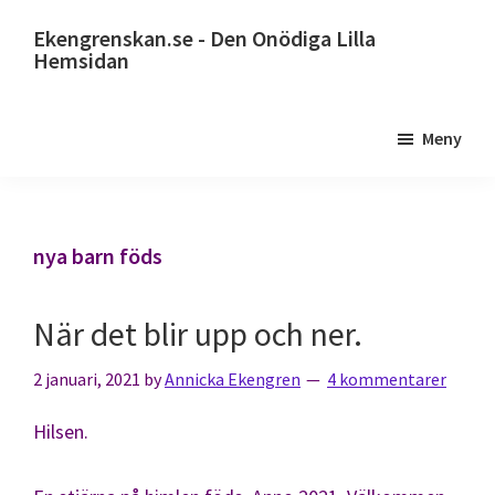
Hoppa
Ekengrenskan.se - Den Onödiga Lilla
till
Hemsidan
huvudinnehåll
Alltid
något
Meny
på
gång
nya barn föds
När det blir upp och ner.
2 januari, 2021
by
Annicka Ekengren
4 kommentarer
Hilsen.