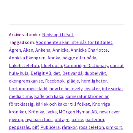
Arkiverad under:
Nedslag i Lifvet
Taggad som:
Abonnenten kan inte nås för tillfället
,
Ågren
,
Akan
,
Ankena
,
Annicka
,
Annicka Charlotte
,
Annicka Ekengren
,
Annka
,
bägge eller båda
,
bakelittelefon
,
bluetooth
,
Cambridge Dictionary
,
dansat
hula-hula
,
Defigit AB
,
det
,
Det var då
,
dubbelvikt
,
ekengrenskan.se
,
Facebook
,
glädje
,
hemligheter
,
hörlurar med sladd
,
how to be lovely
,
insikter
,
inte social
media time
,
Kaffe och kaka
,
kamerafunktionen är
förstklassig
,
kärlek och kakor till folket
,
Knorriga
krönikor
,
Krönika
,
lycka
,
MOrgan Nyman AB
,
never ever
give up
,
nya barn föds
,
old age
,
oxfile
,
pärlemor
,
pepparsås
,
piff
,
Publicera
,
rårakor
,
rosa telefon
,
simkort
,