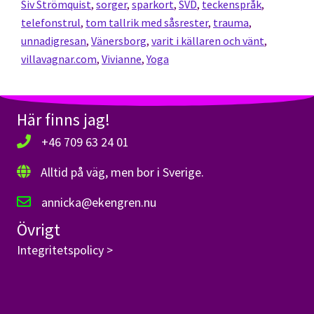
Siv Strömquist
,
sorger
,
sparkort
,
SVD
,
teckenspråk
,
telefonstrul
,
tom tallrik med såsrester
,
trauma
,
unnadigresan
,
Vänersborg
,
varit i källaren och vänt
,
villavagnar.com
,
Vivianne
,
Yoga
Här finns jag!
+46 709 63 24 01
Alltid på väg, men bor i Sverige.
annicka@ekengren.nu
Övrigt
Integritetspolicy >