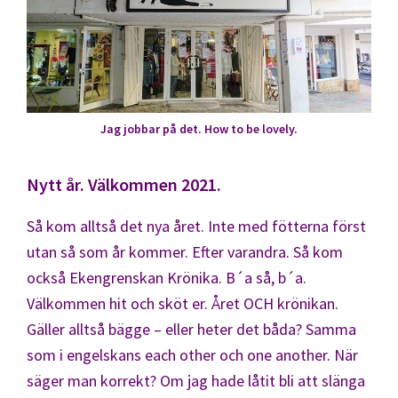
Jag jobbar på det. How to be lovely.
Nytt år. Välkommen 2021.
Så kom alltså det nya året. Inte med fötterna först
utan så som år kommer. Efter varandra. Så kom
också Ekengrenskan Krönika. B´a så, b´a.
Välkommen hit och sköt er. Året OCH krönikan.
Gäller alltså bägge – eller heter det båda? Samma
som i engelskans each other och one another. När
säger man korrekt? Om jag hade låtit bli att slänga