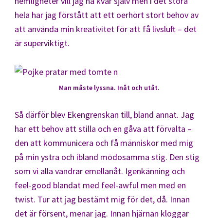
hemligheter vill jag ha kvar själv men i det stora
hela har jag förstått att ett oerhört stort behov av
att använda min kreativitet för att få livsluft – det
är superviktigt.
Man måste lyssna. Inåt och utåt.
Så därför blev Ekengrenskan till, bland annat. Jag
har ett behov att stilla och en gåva att förvalta –
den att kommunicera och få människor med mig
på min ystra och ibland mödosamma stig. Den stig
som vi alla vandrar emellanåt. Igenkänning och
feel-good blandat med feel-awful men med en
twist. Tur att jag bestämt mig för det, då. Innan
det är försent, menar jag. Innan hjärnan kloggar