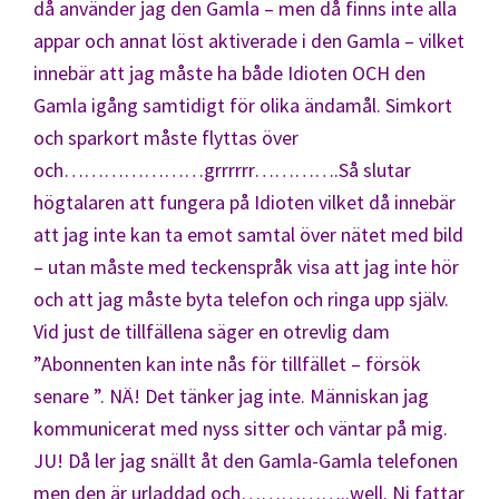
då använder jag den Gamla – men då finns inte alla
appar och annat löst aktiverade i den Gamla – vilket
innebär att jag måste ha både Idioten OCH den
Gamla igång samtidigt för olika ändamål. Simkort
och sparkort måste flyttas över
och…………………grrrrrr………….Så slutar
högtalaren att fungera på Idioten vilket då innebär
att jag inte kan ta emot samtal över nätet med bild
– utan måste med teckenspråk visa att jag inte hör
och att jag måste byta telefon och ringa upp själv.
Vid just de tillfällena säger en otrevlig dam
”Abonnenten kan inte nås för tillfället – försök
senare ”. NÄ! Det tänker jag inte. Människan jag
kommunicerat med nyss sitter och väntar på mig.
JU! Då ler jag snällt åt den Gamla-Gamla telefonen
men den är urladdad och……………..well. Ni fattar