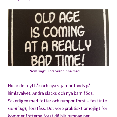
Som sagt. Försöker hinna med……
Nu är det nytt år och nya stjärnor tänds på
himlavalvet. Andra släcks och nya barn föds.
Säkerligen med fötter och rumpor först – fast inte
samtidigt,
förståss. Det vore praktiskt omöjligt för
kommer fötterna först då blir rumpan per