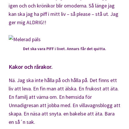
igen och och krönikor blir omoderna. Så länge jag
kan ska jag ha piff i mitt liv – så please – stå ut. Jag
ger mig ALDRIG!!
Det ska vara PIFF i livet. Annars får det quitta.
Kakor och rårakor.
Nä. Jag ska inte hålla på och hålla på. Det finns ett
liv att leva. En fin man att älska. En frukost att äta.
En familj att värna om. En hemsida för
Unnadigresan att jobba med. En villavagnsblogg att
skapa. En näsa att snyta. en bakelse att äta. Bara
en så´n sak.