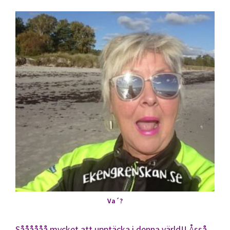
Va´?
Såååååå mycket att upptäcka i denna värld!! Åsså