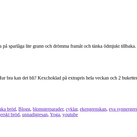
på sparlåga lite grann och drömma framåt och tänka ödmjukt tillbaka. Så l
. Hur bra kan det bli? Kexchoklad på extrapris hela veckan och 2 buketter
aka bröd
,
Blogg
,
blomsterparader
,
cyklar
,
ekengrenskan
,
eva synnergre
erskt bröd
,
unnadigresan
,
Yoga
,
youtube