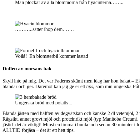
Man plockar av alla blommorna från hyacinterna……..
………..sätter ihop dem…….
Voilá! En blomsterbil kommer lastad
Doften av morsans bak
Skyll inte på mig. Det var Faderns skämt men idag har hon bakat – Eken
blandar och ger. Däremot kan jag ge er ett
tips
, som min ungerska Pót
Ungerska bröd med potatis i.
Blanda jästen med hälften av degvätskan och kanske 2 dl vetemjöl, 2 ts
Rågsikt, annat grovt mjöl och proteinrikt mjöl (typ Manitoba Cream). På
jästid det är viktigt! Minst en timma i bunke och sedan 30 minuter i f
ALLTID förjäsa – det är ett hett tips.