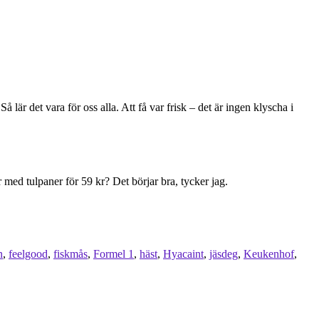
är det vara för oss alla. Att få var frisk – det är ingen klyscha i
 med tulpaner för 59 kr? Det börjar bra, tycker jag.
n
,
feelgood
,
fiskmås
,
Formel 1
,
häst
,
Hyacaint
,
jäsdeg
,
Keukenhof
,