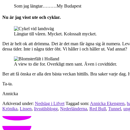
Som jag längtar………My Budapest
Nu är jag visst ute och cyklar.
Längtar till våren. Mycket. Kolossalt mycket.
Det är helt ok att drömma. Det är det man får ägna sig åt numera. Leva 
dessa tider. Inte i några tider öht. Vi håller i och håller ut. Vad annat?
A view to die for. Overkligt men sant. Även i covidtider.
Ber att få önska er alla den bästa veckan hittills. Bra saker varje dag
Ta-ta.
Annicka
Arkiverad under:
Nedslag i Lifvet
Taggad som:
Annicka Ekengren
,
b
Krönika
,
Lissen
,
livsstilsblogg
,
Nederländerna
,
Red Bull
,
Tunnel
,
ung