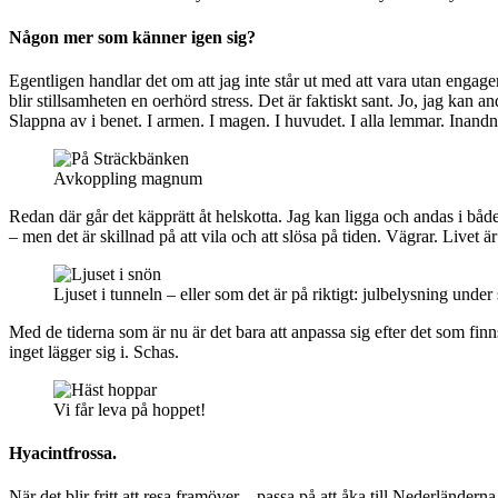
Någon mer som känner igen sig?
Egentligen handlar det om att jag inte står ut med att vara utan engage
blir stillsamheten en oerhörd stress. Det är faktiskt sant. Jo, jag kan 
Slappna av i benet. I armen. I magen. I huvudet. I alla lemmar. Inan
Avkoppling magnum
Redan där går det käpprätt åt helskotta. Jag kan ligga och andas i båd
– men det är skillnad på att vila och att slösa på tiden. Vägrar. Livet är
Ljuset i tunneln – eller som det är på riktigt: julbelysning under
Med de tiderna som är nu är det bara att anpassa sig efter det som finns
inget lägger sig i. Schas.
Vi får leva på hoppet!
Hyacintfrossa.
När det blir fritt att resa framöver – passa på att åka till Nederlände