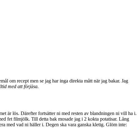
emål om recept men se jag har inga direkta mått när jag bakar. Jag
ltid med att förjäsa.
 är lös. Därefter fortsätter ni med resten av blandningen ni vill ha i.
ed fet filmjölk. Till detta bak mosade jag i 2 kokta potatisar. Lång
era med vad ni häller i. Degen ska vara ganska kletig. Glöm inte: