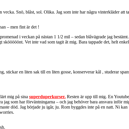
n vecka. Snö, blåst, sol. Olika. Jag som inte har några vinterkläder att t
nan – men fint är det !
romenad i veckan på nästan 1 1/2 mil – sedan blåvägrade jag bestämt. I
gt skööööönt. Vet inte vad som tagit åt mig. Bara tappade det, helt enkel
ng,
stickar en liten sak till en liten gosse, konserverar kål , studerar sp
lärt mig på sina
superduperkurser.
Resten är upp till mig. En Youtube-k
r bara jag som har förväntningarna – och jag behöver bara ansvara inför mi
aste död. Jag började ju igår, ju. Rom byggdes inte på en natt. Ni kan t
worries.
sh.