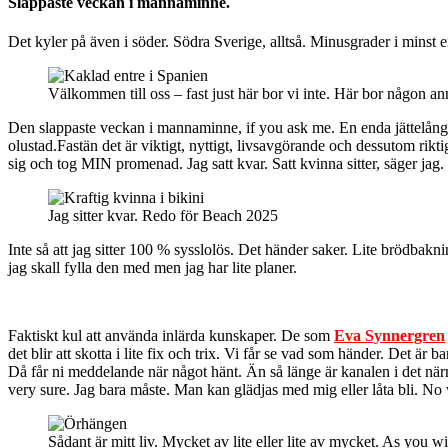
Slappaste veckan i mannaminne.
Det kyler på även i söder. Södra Sverige, alltså. Minusgrader i minst e
Välkommen till oss – fast just här bor vi inte. Här bor någon an
Den slappaste veckan i mannaminne, if you ask me. En enda jättelångp
olustad.Fastän det är viktigt, nyttigt, livsavgörande och dessutom rikti
sig och tog MIN promenad. Jag satt kvar. Satt kvinna sitter, säger jag.
Jag sitter kvar. Redo för Beach 2025
Inte så att jag sitter 100 % sysslolös. Det händer saker. Lite
brödbakni
jag skall fylla den med men jag har lite planer.
Faktiskt kul att använda inlärda kunskaper. De som
Eva Synnergren
det blir att skotta i lite fix och trix. Vi får se vad som händer. Det ä
Då får ni meddelande när något hänt. Än så länge är kanalen i det närm
very sure. Jag bara måste. Man kan glädjas med mig eller låta bli. No 
Sådant är mitt liv. Mycket av lite eller lite av mycket. As you wi