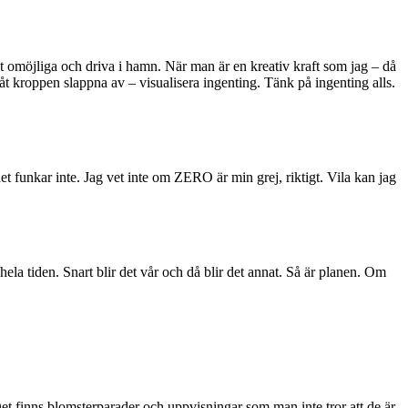
det omöjliga och driva i hamn. När man är en kreativ kraft som jag – då
 låt kroppen slappna av – visualisera ingenting. Tänk på ingenting alls.
et funkar inte. Jag vet inte om ZERO är min grej, riktigt. Vila kan jag
hela tiden. Snart blir det vår och då blir det annat. Så är planen. Om
 Det finns blomsterparader och uppvisningar som man inte tror att de är