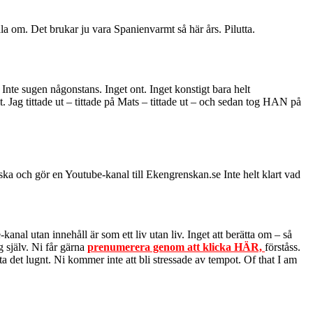
ala om. Det brukar ju vara Spanienvarmt så här års. Pilutta.
nte sugen någonstans. Inget ont. Inget konstigt bara helt
t. Jag tittade ut – tittade på Mats – tittade ut – och sedan tog HAN på
anska och gör en Youtube-kanal till Ekengrenskan.se Inte helt klart vad
anal utan innehåll är som ett liv utan liv. Inget att berätta om – så
g själv. Ni får gärna
prenumerera genom att klicka HÄR,
förståss.
a det lugnt. Ni kommer inte att bli stressade av tempot. Of that I am