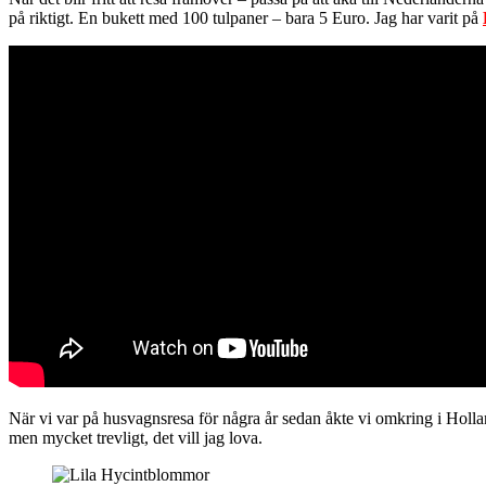
på riktigt. En bukett med 100 tulpaner – bara 5 Euro. Jag har varit på
När vi var på husvagnsresa för några år sedan åkte vi omkring i Holland 
men mycket trevligt, det vill jag lova.