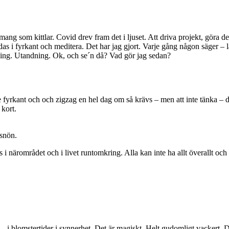
mang som kittlar. Covid drev fram det i ljuset. Att driva projekt, göra 
andas i fyrkant och meditera. Det har jag gjort. Varje gång någon säger –
dning. Utandning. Ok, och se´n då? Vad gör jag sedan?
e fyrkant och och zigzag en hel dag om så krävs – men att inte tänka – d
 kort.
 snön.
 i närområdet och i livet runtomkring. Alla kan inte ha allt överallt och 
rna – i blomstertider i synnerhet. Det är magiskt. Helt gudomligt vackert.