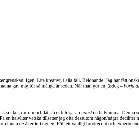
grenskan. Igen. Lite kreativt, i alla fall. Belönande. Jag har fått önsk
mama gav mig för så många år sedan. När man gör en jäsdeg –
börja al
k socker, rör om och låt stå och förjäsa i
minst
en halvtimma. Denna smet
 en halvliter vätska tillsätter jag ofta dessutom någon/några deciliter m
orm innan de åker in i ugnen. Följ ett vanligt brödrecept och experiment