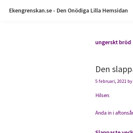
Hoppa
Hoppa
Ekengrenskan.se - Den Onödiga Lilla Hemsidan
till
till
Alltid
huvudnavigering
huvudinnehåll
något
på
ungerskt bröd
gång
Den slapp
5 februari, 2021
by
Hilsen.
Ända in i aftonså
Slappaste vec