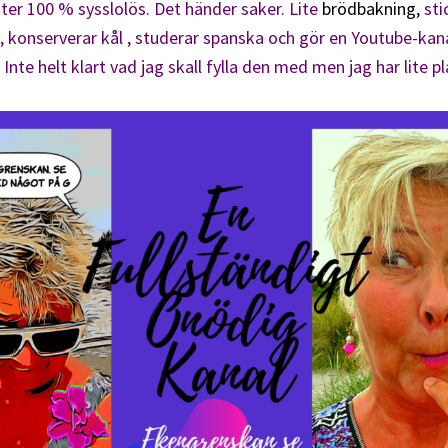
itter 100 % sysslolös. Det händer saker. Lite
brödbakning,
sti
se, konserverar kål , studerar spanska och gör en Youtube-kanal
nte helt klart vad jag skall fylla den med men jag har lite pl