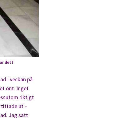
r det !
ad i veckan på
et ont. Inget
essutom riktigt
tittade ut –
ad. Jag satt