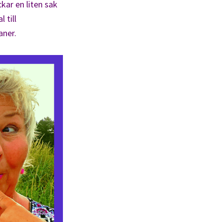
ckar en liten sak
 till
aner.