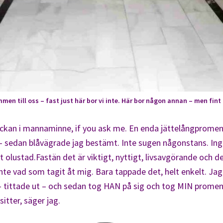
men till oss – fast just här bor vi inte. Här bor någon annan – men fint ä
ckan i mannaminne, if you ask me. En enda jättelångpromen
 – sedan blåvägrade jag bestämt. Inte sugen någonstans. Ing
t olustad.Fastän det är viktigt, nyttigt, livsavgörande och d
te vad som tagit åt mig. Bara tappade det, helt enkelt. Jag 
– tittade ut – och sedan tog HAN på sig och tog MIN promen
sitter, säger jag.