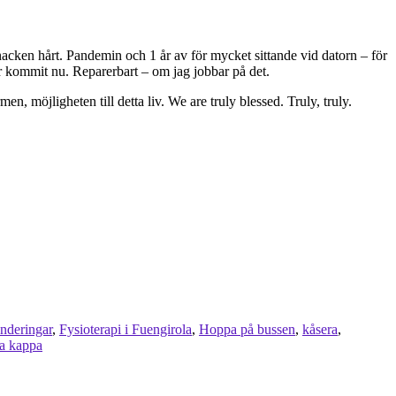
r nacken hårt. Pandemin och 1 år av för mycket sittande vid datorn – för
 kommit nu. Reparerbart – om jag jobbar på det.
n, möjligheten till detta liv. We are truly blessed. Truly, truly.
underingar
,
Fysioterapi i Fuengirola
,
Hoppa på bussen
,
kåsera
,
ta kappa