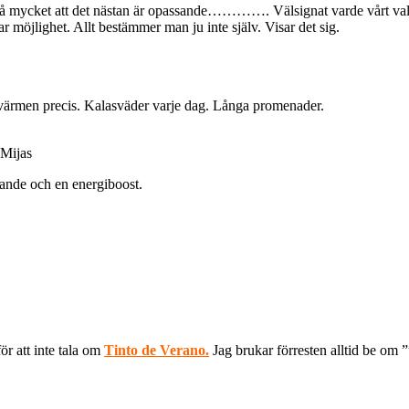
 så mycket att det nästan är opassande…………. Välsignat varde vårt val at
ar möjlighet. Allt bestämmer man ju inte själv. Visar det sig.
 värmen precis. Kalasväder varje dag. Långa promenader.
 Mijas
tande och en energiboost.
r att inte tala om
Tinto de Verano.
Jag brukar förresten alltid be