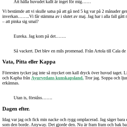
Att hålla huvudet kallt är inget för mig……
Vi bestämde att vi skulle satsa på att gå ned 5 kg var på 2 månader g
inverkan……..Vi får stämma av i slutet av maj. Jag har i alla fall gått
– att pinka sig smal?
Eureka. Jag kom på det…….
Så vackert. Det blev en mils promenad. Från Artola till Cala de
Vata, Pitta eller Kappa
Förresten tycker jag inte så mycket om kall dryck över huvud taget. L
och Kapha från
Ayurvedans kunskapsland.
Tror jag. Soppa och lju
erkännas.
Utan is, förståss…….
Dagen efter.
Idag var jag och fick min nacke och rygg omplacerad. Jag säger bara d
som den borde. Anyway. Det gjorde den. Nu är fram fram och bak bak.