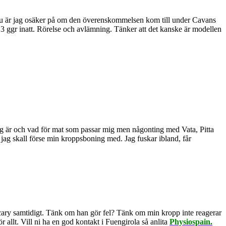
e. Nu är jag osäker på om den överenskommelsen kom till under Cavans
e 3 ggr inatt. Rörelse och avlämning. Tänker att det kanske är modellen
 jag är och vad för mat som passar mig men någonting med Vata, Pitta
 jag skall förse min kroppsboning med. Jag fuskar ibland, får
 scary samtidigt. Tänk om han gör fel? Tänk om min kropp inte reagerar
lt. Vill ni ha en god kontakt i Fuengirola så anlita
Physiospain.