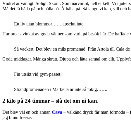
Vädret är vänligt. Soligt. Skönt. Sommarvarmt, helt enkelt. Vi njuter
Må det få hålla på och hålla på. Å hålla på. Så länge vi kan, vill och h
Ett liv utan blommor…….apselut inte.
Har precis vinkat av goda vänner som varit på besök här. De haffade
Så vackert. Det blev en mils promenad. Från Artola till Cala de
Goda middagar. Många skratt. Djupa och lätta samtal om allt. Upplyf
Fin utsikt vid gym-passet!
Strandpromenaden i Marbella är inte så tokig…….
2 kilo på 24 timmar – slå det om ni kan.
Det blev väl en och annan
Cava
– välkänd dryck får man förmoda – fö
jag brain freeze.