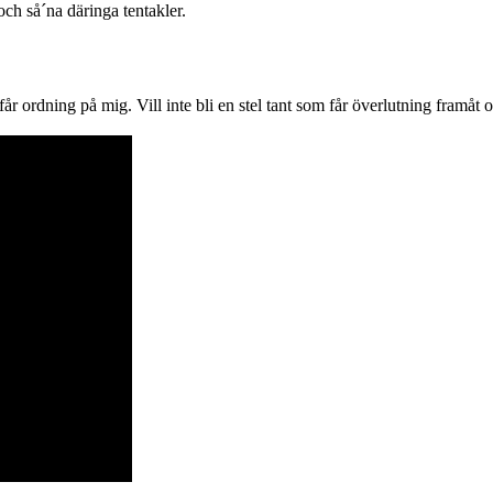
ch så´na däringa tentakler.
g får ordning på mig. Vill inte bli en stel tant som får överlutning fr