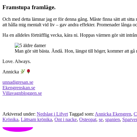
Framstupa framläge.
Och med detta lämnar jag er för denna gång. Måste finna sätt att sitta 
att hålla mig mentalt vid liv – gav andra effekter. Promenader lån
Ha en alldeles förträfflig vecka, kära ni. Hoppas värmen gör sitt intrån
Man gör sitt bästa. Ändå. Hon, längst till höger, kommer att gå 
Love. Always.
Annicka
unnadigresan.se
Ekengrenskan.se
Villavagnbloggen.se
Arkiverad under:
Nedslag i Lifvet
Taggad som:
Annicka Ekengren
,
C
Krönika
,
Lättsam krönika
,
Ont i nacke
,
Osteopat
,
se
,
spanien
,
Sparve