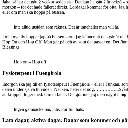
Jaha, så har det gått 2 veckor sedan sist. Det kan ha gått 2 år också – s
morgon – för det hade fallerat direkt. Lördagar kommer för ofta. Jag har 
eller om man ska hoppa på bussen.
Inte alltid utsidan som räknas. Det är innehållet man vill åt.
I mitt nya liv hoppar jag på bussen – om jag känner att den går åt rätt h
Hop On och Hop Off. Man går på och av som det passar en. Det finns så 
Blessings.
Hop on – Hop off
Fysioterpeut i Fuengirola
Imorgon ska jag till en fysioterapeut i Fuengirola – eller i Funkan, som
delen under själva huvudet. Nacken, heter det nog……………..Svårt att 
att kroppen följer med. Om ni fattar. Det gör inte jag men något i mig
Ingen gamnacke här, inte. För full hals.
Lata dagar, aktiva dagar. Dagar som kommer och gå