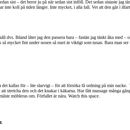
edan sist – det beror ju på när sedan sist inföll. Det sedan sistaste jag tä
inte koll på tiden längre. Inte mycket, i alla fall. Vet att den går i ilf
åll dvs. Ibland låter jag den passera bara – fastän jag tänkt åka med – och
mycket fint under nosen så nuet är viktigt som tusan. Bara man ser det 
 det kallas för – lite slarvigt – för att försöka få ordning på min nacke.
stretcha den och det knakar i käkarna. Har fått massage många gånger
 måste möbleras om. Förfallet är nära. Watch this space.
r.