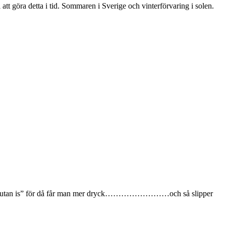
t göra detta i tid. Sommaren i Sverige och vinterförvaring i solen.
 om ”utan is” för då får man mer dryck……………………och så slipper