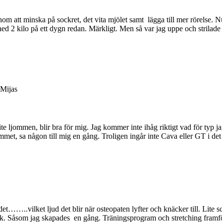
enom att minska på sockret, det vita mjölet samt lägga till mer rörels
 ned 2 kilo på ett dygn redan. Märkligt. Men så var jag uppe och strilad
 Mijas
ite ljommen, blir bra för mig. Jag kommer inte ihåg riktigt vad för typ
mmet, sa någon till mig en gång. Troligen ingår inte Cava eller GT i det
et……..vilket ljud det blir när osteopaten lyfter och knäcker till. Lite
 Såsom jag skapades en gång. Träningsprogram och stretching framför al