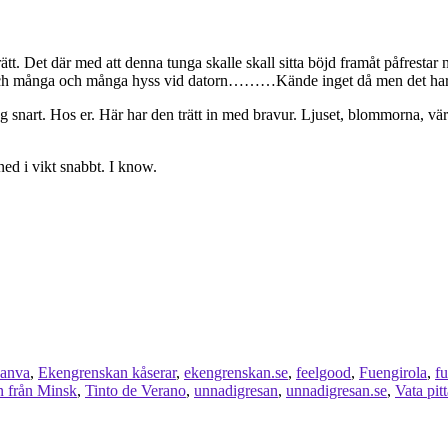
rätt. Det där med att denna tunga skalle skall sitta böjd framåt påfresta
ga och många och många hyss vid datorn………Kände inget då men det har
g snart. Hos er. Här har den trätt in med bravur. Ljuset, blommorna, värme
ned i vikt snabbt. I know.
anva
,
Ekengrenskan kåserar
,
ekengrenskan.se
,
feelgood
,
Fuengirola
,
f
n från Minsk
,
Tinto de Verano
,
unnadigresan
,
unnadigresan.se
,
Vata pit