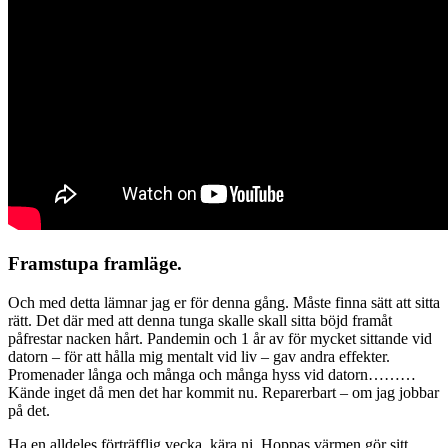
Framstupa framläge.
Och med detta lämnar jag er för denna gång. Måste finna sätt att sitta
rätt. Det där med att denna tunga skalle skall sitta böjd framåt
påfrestar nacken hårt. Pandemin och 1 år av för mycket sittande vid
datorn – för att hålla mig mentalt vid liv – gav andra effekter.
Promenader långa och många och många hyss vid datorn………
Kände inget då men det har kommit nu. Reparerbart – om jag jobbar
på det.
Ha en alldeles förträfflig vecka, kära ni. Hoppas värmen gör sitt