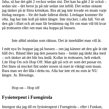
Jaha, så har det gått 2 veckor sedan sist. Det kan ha gått 2 år också –
sedan sist – det beror ju på när sedan sist inföll. Det sedan sistaste
jag tänker på är förra krönikan. Bra att jag inte lovade en insats varje
lördag morgon – för det hade fallerat direkt. Lördagar kommer för
ofta. Jag har inte koll på tiden längre. Inte mycket, i alla fall. Vet att
den går i ilfart och att man får bestämma sig för om man vill bli kvar
på trottoaren eller om man ska hoppa på bussen.
Inte alltid utsidan som räknas. Det är innehållet man vill åt.
I mitt nya liv hoppar jag på bussen – om jag känner att den går åt rätt
håll dvs. Ibland låter jag den passera bara – fastän jag tänkt åka med
– och tänker att det blir bra ändå. Kollar in trottoaren, helt enkelt.
Lite Hop On och Hop Off. Man går på och av som det passar en.
Det finns så mycket fint under nosen så nuet är viktigt som tusan.
Bara man ser det lilla i detta nu. Alla har inte ett nu som är NU
längre. Ju. Blessings.
Hop on – Hop off
Fysioterpeut i Fuengirola
Imorgon ska jag till en fysioterapeut i Fuengirola – eller i Funkan,