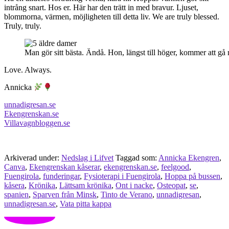
intrång snart. Hos er. Här har den trätt in med bravur. Ljuset,
blommorna, värmen, möjligheten till detta liv. We are truly blessed.
Truly, truly.
Man gör sitt bästa. Ändå. Hon, längst till höger, kommer att gå 
Love. Always.
Annicka
unnadigresan.se
Ekengrenskan.se
Villavagnbloggen.se
Arkiverad under:
Nedslag i Lifvet
Taggad som:
Annicka Ekengren
,
Canva
,
Ekengrenskan kåserar
,
ekengrenskan.se
,
feelgood
,
Fuengirola
,
funderingar
,
Fysioterapi i Fuengirola
,
Hoppa på bussen
,
kåsera
,
Krönika
,
Lättsam krönika
,
Ont i nacke
,
Osteopat
,
se
,
spanien
,
Sparven från Minsk
,
Tinto de Verano
,
unnadigresan
,
unnadigresan.se
,
Vata pitta kappa