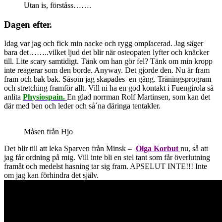
Utan is, förståss…….
Dagen efter.
Idag var jag och fick min nacke och rygg omplacerad. Jag säger
bara det……..vilket ljud det blir när osteopaten lyfter och knäcker
till. Lite scary samtidigt. Tänk om han gör fel? Tänk om min kropp
inte reagerar som den borde. Anyway. Det gjorde den. Nu är fram
fram och bak bak. Såsom jag skapades en gång. Träningsprogram
och stretching framför allt. Vill ni ha en god kontakt i Fuengirola så
anlita
Physiospain.
En glad norrman Rolf Martinsen, som kan det
där med ben och leder och så´na däringa tentakler.
Måsen från Hjo
Det blir till att leka Sparven från Minsk –
Olga Korbut
nu, så att
jag får ordning på mig. Vill inte bli en stel tant som får överlutning
framåt och medelst hasning tar sig fram. APSELUT INTE!!! Inte
om jag kan förhindra det själv.