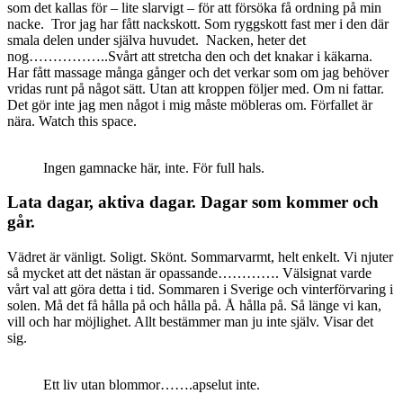
som det kallas för – lite slarvigt – för att försöka få ordning på min
nacke. Tror jag har fått nackskott. Som ryggskott fast mer i den där
smala delen under själva huvudet. Nacken, heter det
nog……………..Svårt att stretcha den och det knakar i käkarna.
Har fått massage många gånger och det verkar som om jag behöver
vridas runt på något sätt. Utan att kroppen följer med. Om ni fattar.
Det gör inte jag men något i mig måste möbleras om. Förfallet är
nära. Watch this space.
Ingen gamnacke här, inte. För full hals.
Lata dagar, aktiva dagar. Dagar som kommer och
går.
Vädret är vänligt. Soligt. Skönt. Sommarvarmt, helt enkelt. Vi njuter
så mycket att det nästan är opassande…………. Välsignat varde
vårt val att göra detta i tid. Sommaren i Sverige och vinterförvaring i
solen. Må det få hålla på och hålla på. Å hålla på. Så länge vi kan,
vill och har möjlighet. Allt bestämmer man ju inte själv. Visar det
sig.
Ett liv utan blommor…….apselut inte.