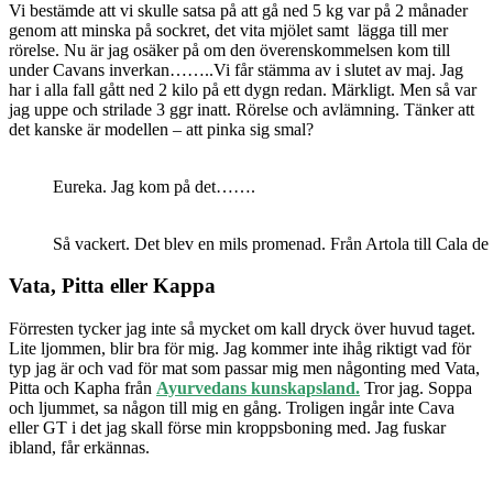
Vi bestämde att vi skulle satsa på att gå ned 5 kg var på 2 månader
genom att minska på sockret, det vita mjölet samt lägga till mer
rörelse. Nu är jag osäker på om den överenskommelsen kom till
under Cavans inverkan……..Vi får stämma av i slutet av maj. Jag
har i alla fall gått ned 2 kilo på ett dygn redan. Märkligt. Men så var
jag uppe och strilade 3 ggr inatt. Rörelse och avlämning. Tänker att
det kanske är modellen – att pinka sig smal?
Eureka. Jag kom på det…….
Så vackert. Det blev en mils promenad. Från Artola till Cala de
Vata, Pitta eller Kappa
Förresten tycker jag inte så mycket om kall dryck över huvud taget.
Lite ljommen, blir bra för mig. Jag kommer inte ihåg riktigt vad för
typ jag är och vad för mat som passar mig men någonting med Vata,
Pitta och Kapha från
Ayurvedans kunskapsland.
Tror jag. Soppa
och ljummet, sa någon till mig en gång. Troligen ingår inte Cava
eller GT i det jag skall förse min kroppsboning med. Jag fuskar
ibland, får erkännas.