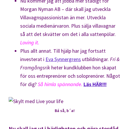
Nu kommer jag att jobba mer stadigt för
Morgan Nyman AB – där skall jag utveckla
Villavagnspassionistan än mer. Utveckla
sociala medienärvaron. Plus sälja villavagnar
så att det skvätter om det i alla vattenpölar.
Loving it.
Plus allt annat. Till hjälp har jag fortsatt
investerat i
Eva Synnergrens
utbildningar.
Fri &
Framgångsrik
heter kundklubben hon skapat
för oss entreprenörer och soloprenörer. Något
för dig?
Så himla spännande.
Läs HÄR!!!
Bá så, b´a!
Nu skall jag ut i härligheten och göra stordåd.