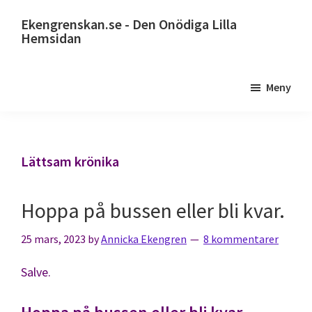
Hoppa
Ekengrenskan.se - Den Onödiga Lilla
till
Hemsidan
huvudinnehåll
Alltid
något
Meny
på
gång
Lättsam krönika
Hoppa på bussen eller bli kvar.
25 mars, 2023
by
Annicka Ekengren
8 kommentarer
Salve.