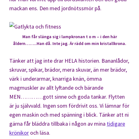
mackan ens. Den med jordnötssmör på.
Man får slänga sig i lampkronan t o m – i den här
åldern……..Han då. Inte jag. Är rädd om min kristallkrona.
Tänker att jag inte drar HELA historien. Bananlådor,
skruvar, spikar, brädor, mera skuvar, än mer brädor,
värk i underarmar, knarriga knän, ömma
magmuskler av allt lyftande och bärande
MEN…………gott sinne och goda tankar. Flytten
är ju självvald. Ingen som fördrivit oss. Vi lämnar för
egen maskin och med spänning i blick. Tänker att ni
gärna får bläddra tillbaka i någon av mina
tidigare
krönikor
och läsa.