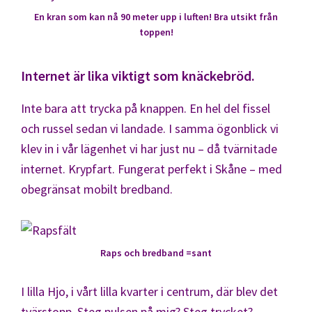
En kran som kan nå 90 meter upp i luften! Bra utsikt från
toppen!
Internet är lika viktigt som knäckebröd.
Inte bara att trycka på knappen. En hel del fissel
och russel sedan vi landade. I samma ögonblick vi
klev in i vår lägenhet vi har just nu – då tvärnitade
internet. Krypfart. Fungerat perfekt i Skåne – med
obegränsat mobilt bredband.
Raps och bredband =sant
I lilla Hjo, i vårt lilla kvarter i centrum, där blev det
tvärstopp. Steg pulsen på mig? Steg trycket?