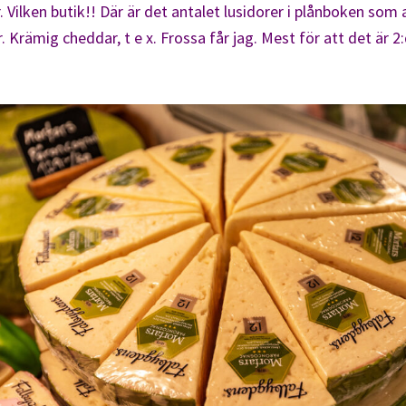
ar. Vilken butik!! Där är det antalet lusidorer i plånboken so
 Krämig cheddar, t e x. Frossa får jag. Mest för att det är 2