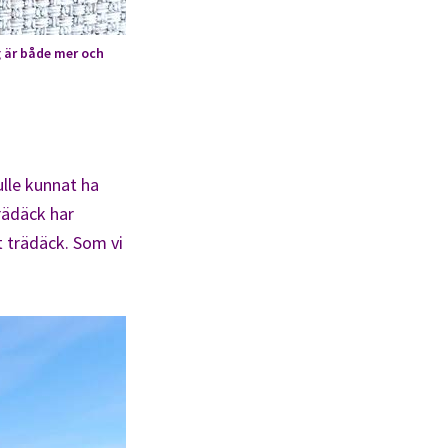
g är både mer och
lle kunnat ha
rädäck har
t trädäck. Som vi