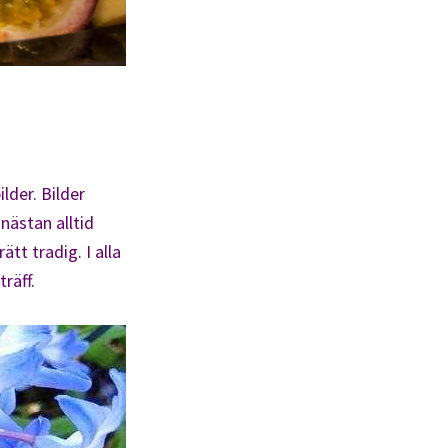
lder. Bilder
nästan alltid
tt tradig. I alla
räff.