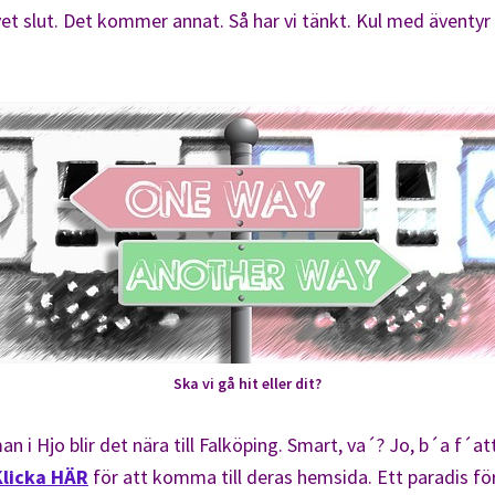
vet slut. Det kommer annat. Så har vi tänkt. Kul med äventyr 
Ska vi gå hit eller dit?
an i Hjo blir det nära till Falköping. Smart, va´? Jo, b´a f´a
Klicka HÄR
för att komma till deras hemsida. Ett paradis fö