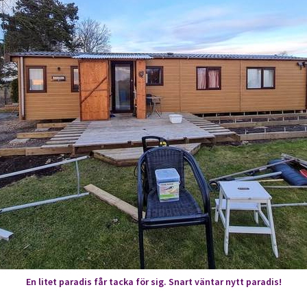
En litet paradis får tacka för sig. Snart väntar nytt paradis!