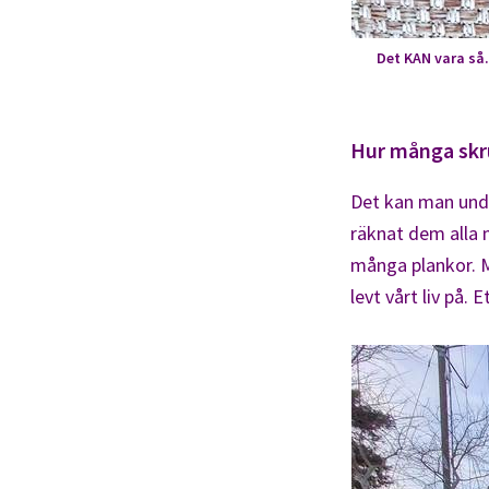
Det KAN vara så.
Hur många skru
Det kan man undr
räknat dem alla 
många plankor. M
levt vårt liv på. E