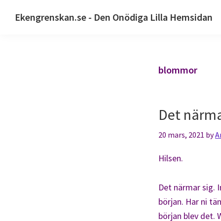
Hoppa
Hoppa
Ekengrenskan.se - Den Onödiga Lilla Hemsidan
till
till
Alltid
huvudnavigering
huvudinnehåll
något
på
blommor
gång
Det närmar
20 mars, 2021
by
A
Hilsen.
Det närmar sig. I
början. Har ni tän
början blev det. W