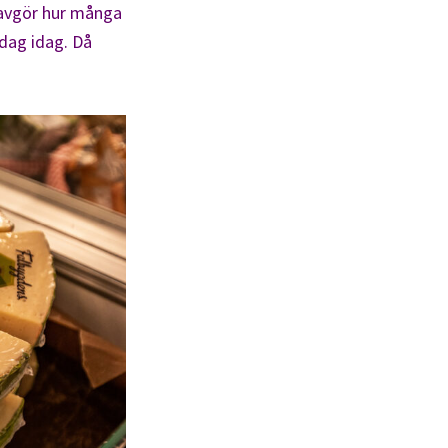
m avgör hur många
:dag idag. Då