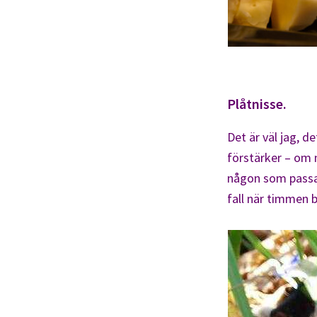
Plåtnisse.
Det är väl jag, d
förstärker – om m
någon som passar 
fall när timmen bl