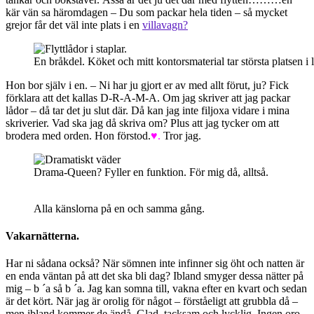
kär vän sa häromdagen – Du som packar hela tiden – så mycket
grejor får det väl inte plats i en
villavagn?
En bråkdel. Köket och mitt kontorsmaterial tar största platsen i 
Hon bor själv i en. – Ni har ju gjort er av med allt förut, ju? Fick
förklara att det kallas D-R-A-M-A. Om jag skriver att jag packar
lådor – då tar det ju slut där. Då kan jag inte filjoxa vidare i mina
skriverier. Vad ska jag då skriva om? Plus att jag tycker om att
brodera med orden. Hon förstod.
♥.
Tror jag.
Drama-Queen? Fyller en funktion. För mig då, alltså.
Alla känslorna på en och samma gång.
Vakarnätterna.
Har ni sådana också? När sömnen inte infinner sig öht och natten är
en enda väntan på att det ska bli dag? Ibland smyger dessa nätter på
mig – b ´a så b ´a. Jag kan somna till, vakna efter en kvart och sedan
är det kört. När jag är orolig för något – förståeligt att grubbla då –
men ibland kommer de ändå. Glad, tacksam och lycklig. Ingen oro