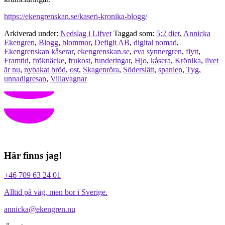
https://ekengrenskan.se/kaseri-kronika-blogg/
Arkiverad under:
Nedslag i Lifvet
Taggad som:
5:2 diet
,
Annicka
Ekengren
,
Blogg
,
blommor
,
Defigit AB
,
digital nomad
,
Ekengrenskan kåserar
,
ekengrenskan.se
,
eva synnergren
,
flytt
,
Framtid
,
fröknäcke
,
frukost
,
funderingar
,
Hjo
,
kåsera
,
Krönika
,
livet
är nu
,
nybakat bröd
,
ost
,
Skagenröra
,
Söderslätt
,
spanien
,
Tyg
,
unnadigresan
,
Villavagnar
Här finns jag!
+46 709 63 24 01
Alltid på väg, men bor i Sverige.
annicka@ekengren.nu