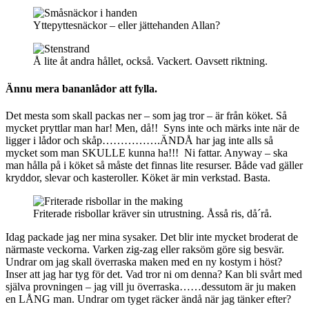
Yttepyttesnäckor – eller jättehanden Allan?
Å lite åt andra hållet, också. Vackert. Oavsett riktning.
Ännu mera bananlådor att fylla.
Det mesta som skall packas ner – som jag tror – är från köket. Så
mycket pryttlar man har! Men, då!! Syns inte och märks inte när de
ligger i lådor och skåp…………….ÄNDÅ har jag inte alls så
mycket som man SKULLE kunna ha!!! Ni fattar. Anyway – ska
man hålla på i köket så måste det finnas lite resurser. Både vad gäller
kryddor, slevar och kasteroller. Köket är min verkstad. Basta.
Friterade risbollar kräver sin utrustning. Åsså ris, då´rå.
Idag packade jag ner mina sysaker. Det blir inte mycket broderat de
närmaste veckorna. Varken zig-zag eller raksöm göre sig besvär.
Undrar om jag skall överraska maken med en ny kostym i höst?
Inser att jag har tyg för det. Vad tror ni om denna? Kan bli svårt med
själva provningen – jag vill ju överraska……dessutom är ju maken
en LÅNG man. Undrar om tyget räcker ändå när jag tänker efter?