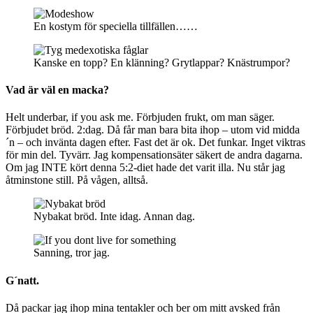
En kostym för speciella tillfällen……
Kanske en topp? En klänning? Grytlappar? Knästrumpor?
Vad är väl en macka?
Helt underbar, if you ask me. Förbjuden frukt, om man säger.
Förbjudet bröd. 2:dag. Då får man bara bita ihop – utom vid midda
´n – och invänta dagen efter. Fast det är ok. Det funkar. Inget viktras
för min del. Tyvärr. Jag kompensationsäter säkert de andra dagarna.
Om jag INTE kört denna 5:2-diet hade det varit illa. Nu står jag
åtminstone still. På vågen, alltså.
Nybakat bröd. Inte idag. Annan dag.
Sanning, tror jag.
G´natt.
Då packar jag ihop mina tentakler och ber om mitt avsked från