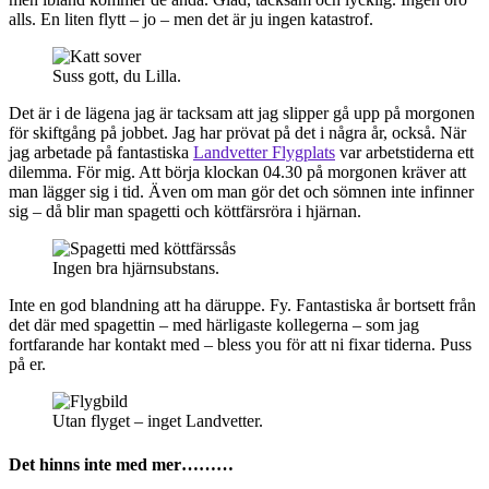
alls. En liten flytt – jo – men det är ju ingen katastrof.
Suss gott, du Lilla.
Det är i de lägena jag är tacksam att jag slipper gå upp på morgonen
för skiftgång på jobbet. Jag har prövat på det i några år, också. När
jag arbetade på fantastiska
Landvetter Flygplats
var arbetstiderna ett
dilemma. För mig. Att börja klockan 04.30 på morgonen kräver att
man lägger sig i tid. Även om man gör det och sömnen inte infinner
sig – då blir man spagetti och köttfärsröra i hjärnan.
Ingen bra hjärnsubstans.
Inte en god blandning att ha däruppe. Fy. Fantastiska år bortsett från
det där med spagettin – med härligaste kollegerna – som jag
fortfarande har kontakt med – bless you för att ni fixar tiderna. Puss
på er.
Utan flyget – inget Landvetter.
Det hinns inte med mer………