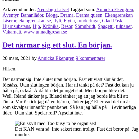
Arkiverad under:
Nedslag i Lifvet
Taggad som:
Annicka Ekengren
,
Äventyr
,
Bananlådor
,
Blogg
,
Drama
,
Drama queen
,
Ekengrenskan
kåserar
,
ekengrenskan.se
,
flytt
,
Flytta
,
funderingar
,
Glad Påsk
,
Hjärnsubstans
,
Hjo
,
Krönika
,
Resor
,
Sömnbridt
,
Spagetti
,
tulpaner
,
Vakarnatt
,
www.unnadigresan.se
Det närmar sig ett slut. En början.
20 mars, 2021
by
Annicka Ekengren
9 kommentarer
Hilsen.
Det närmar sig. Inte slutet utan början. Fast ett visst slut är det,
förståss. Utan slut ingen början. Har ni tänkt på det? Fast det kan ju
hålla på, också. Å då blir det ju inget slut. Men början blev det.
Well. Ibland tänker jag. Ibland tänker jag att jag borde låta bli att
tänka. Varför fick jag då en hjärna, tänker jag? Eller vad det nu är
som skvalpar innanför pannbenet. Så kan jag hålla på – i evinnerliga
tider. Utan slut. Spelar roll? Apselut inte.
Det KAN vara så. Inte säkert men troligt. Fast det beror på. Jag
mindre.