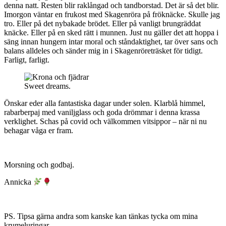
denna natt. Resten blir raklångad och tandborstad. Det är så det blir.
Imorgon väntar en frukost med Skagenröra på fröknäcke. Skulle jag
tro. Eller på det nybakade brödet. Eller på vanligt brungräddat
knäcke. Eller på en sked rätt i munnen. Just nu gäller det att hoppa i
säng innan hungern intar moral och ståndaktighet, tar över sans och
balans alldeles och sänder mig in i Skagenröreträsket för tidigt.
Farligt, farligt.
Sweet dreams.
Önskar eder alla fantastiska dagar under solen. Klarblå himmel,
rabarberpaj med vaniljglass och goda drömmar i denna krassa
verklighet. Schas på covid och välkommen vitsippor – när ni nu
behagar våga er fram.
Morsning och godbaj.
Annicka
PS. Tipsa gärna andra som kanske kan tänkas tycka om mina
krumeluringar.