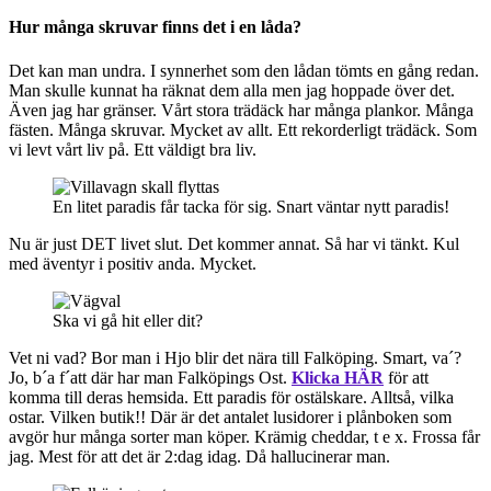
Hur många skruvar finns det i en låda?
Det kan man undra. I synnerhet som den lådan tömts en gång redan.
Man skulle kunnat ha räknat dem alla men jag hoppade över det.
Även jag har gränser. Vårt stora trädäck har många plankor. Många
fästen. Många skruvar. Mycket av allt. Ett rekorderligt trädäck. Som
vi levt vårt liv på. Ett väldigt bra liv.
En litet paradis får tacka för sig. Snart väntar nytt paradis!
Nu är just DET livet slut. Det kommer annat. Så har vi tänkt. Kul
med äventyr i positiv anda. Mycket.
Ska vi gå hit eller dit?
Vet ni vad? Bor man i Hjo blir det nära till Falköping. Smart, va´?
Jo, b´a f´att där har man Falköpings Ost.
Klicka HÄR
för att
komma till deras hemsida. Ett paradis för ostälskare. Alltså, vilka
ostar. Vilken butik!! Där är det antalet lusidorer i plånboken som
avgör hur många sorter man köper. Krämig cheddar, t e x. Frossa får
jag. Mest för att det är 2:dag idag. Då hallucinerar man.