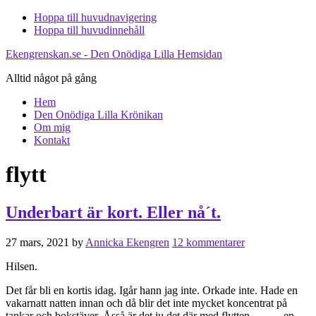
Hoppa till huvudnavigering
Hoppa till huvudinnehåll
Ekengrenskan.se - Den Onödiga Lilla Hemsidan
Alltid något på gång
Hem
Den Onödiga Lilla Krönikan
Om mig
Kontakt
flytt
Underbart är kort. Eller nå´t.
27 mars, 2021
by
Annicka Ekengren
12 kommentarer
Hilsen.
Det får bli en kortis idag. Igår hann jag inte. Orkade inte. Hade en
vakarnatt natten innan och då blir det inte mycket koncentrat på
tankar och bokstäver. Åsså är det ju det där med flytten………en