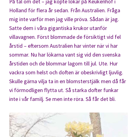
På tal om det – jag köpte lökar på Keukenhof i
Holland för flera år sedan. Från Australien. Fråga
mig inte varför men jag ville pröva. Sådan är jag.
Satte dem i våra gigantiska krukor utanför
villavagnen. Först blommade de försiktigt vid fel
årstid – eftersom Australien har vinter när vi har
sommar. Nu har lökarna vant sig vid den svenska
årstiden och de blommar lagom till jul. Ute. Hur
vackra som helst och doften är obeskrivligt ljuvlig.
Skulle gärna vilja ta in en blomsterstjälk men då får
vi förmodligen flytta ut. Så starka dofter funkar
inte i vår familj. Se men inte röra. Så får det bli.