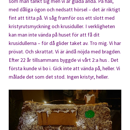
som man tänkt sig men vi är glada ändå. På håll,
med dåliga ögon och nedsatt hörsel – det är riktigt
fint att titta på. Vi såg framför oss ett slott med
kristyrutsmyckning och krusiduller. I verkligheten
kan man inte vända på huset för att få dit
krusidullerna – för då glider taket av. Tro mig. Vi har
prövat. Och skrattat. Vi är ändå nöjda med bragden.
Efter 22 år tillsammans byggde vi vårt 2:a hus . Det
första kunde vi bo i. Gick inte att vända på, heller. Vi
målade det som det stod. Ingen kristyr, heller.