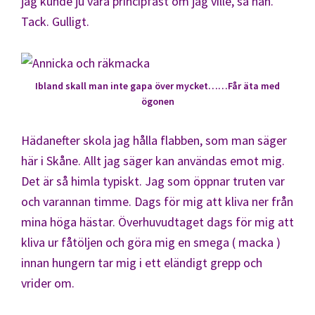
jag kunde ju vara principfast om jag ville, sa han.
Tack. Gulligt.
Ibland skall man inte gapa över mycket……Får äta med
ögonen
Hädanefter skola jag hålla flabben, som man säger
här i Skåne. Allt jag säger kan användas emot mig.
Det är så himla typiskt. Jag som öppnar truten var
och varannan timme. Dags för mig att kliva ner från
mina höga hästar. Överhuvudtaget dags för mig att
kliva ur fåtöljen och göra mig en smega ( macka )
innan hungern tar mig i ett eländigt grepp och
vrider om.