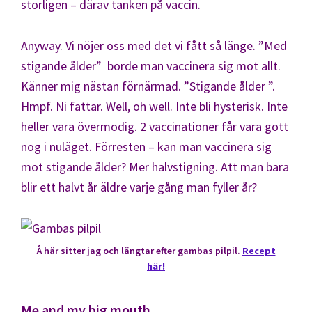
storligen – därav tanken på vaccin.
Anyway. Vi nöjer oss med det vi fått så länge. ”Med
stigande ålder” borde man vaccinera sig mot allt.
Känner mig nästan förnärmad. ”Stigande ålder ”.
Hmpf. Ni fattar. Well, oh well. Inte bli hysterisk. Inte
heller vara övermodig. 2 vaccinationer får vara gott
nog i nuläget. Förresten – kan man vaccinera sig
mot stigande ålder? Mer halvstigning. Att man bara
blir ett halvt år äldre varje gång man fyller år?
Å här sitter jag och längtar efter gambas pilpil.
Recept
här!
Me and my big mouth.