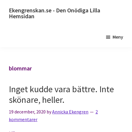
Hoppa
Ekengrenskan.se - Den Onödiga Lilla
till
Hemsidan
huvudinnehåll
Alltid
något
Meny
på
gång
blommar
Inget kudde vara bättre. Inte
skönare, heller.
19 december, 2020
by
Annicka Ekengren
2
kommentarer