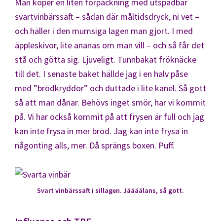
Man köper en liten förpackning med utspädbar
svartvinbärssaft – sådan där måltidsdryck, ni vet –
och häller i den mumsiga lagen man gjort. I med
äppleskivor, lite ananas om man vill – och så får det
stå och götta sig. Ljuveligt. Tunnbakat fröknäcke
till det. I senaste baket hällde jag i en halv påse
med ”brödkryddor” och duttade i lite kanel. Så gott
så att man dånar. Behövs inget smör, har vi kommit
på. Vi har också kommit på att frysen är full och jag
kan inte frysa in mer bröd. Jag kan inte frysa in
någonting alls, mer. Då sprängs boxen. Puff.
Svart vinbärssaft i sillagen. Jäääälans, så gott.