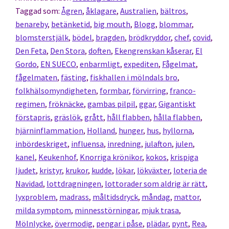
Taggad som:
Ågren
,
åklagare
,
Australien
,
bältros
,
benareby
,
betänketid
,
big mouth
,
Blogg
,
blommar
,
blomsterstjälk
,
bödel
,
bragden
,
brödkryddor
,
chef
,
covid
,
Den Feta
,
Den Stora
,
doften
,
Ekengrenskan kåserar
,
El
Gordo
,
EN SUECO
,
enbarmligt
,
expediten
,
Fågelmat
,
fågelmaten
,
fästing
,
fiskhallen i mölndals bro
,
folkhälsomyndigheten
,
formbar
,
förvirring
,
franco-
regimen
,
fröknäcke
,
gambas pilpil
,
ggar
,
Gigantiskt
förstapris
,
gräslök
,
grått
,
håll flabben
,
hålla flabben
,
hjärninflammation
,
Holland
,
hunger
,
hus
,
hyllorna
,
inbördeskriget
,
influensa
,
inredning
,
julafton
,
julen
,
kanel
,
Keukenhof
,
Knorriga krönikor
,
kokos
,
krispiga
ljudet
,
kristyr
,
krukor
,
kudde
,
lökar
,
lökväxter
,
loteria de
Navidad
,
lottdragningen
,
lottorader som aldrig är rätt
,
lyxproblem
,
madrass
,
måltidsdryck
,
måndag
,
mattor
,
milda symptom
,
minnesstörningar
,
mjuk trasa
,
Mölnlycke
,
övermodig
,
pengar i påse
,
plädar
,
pynt
,
Rea
,