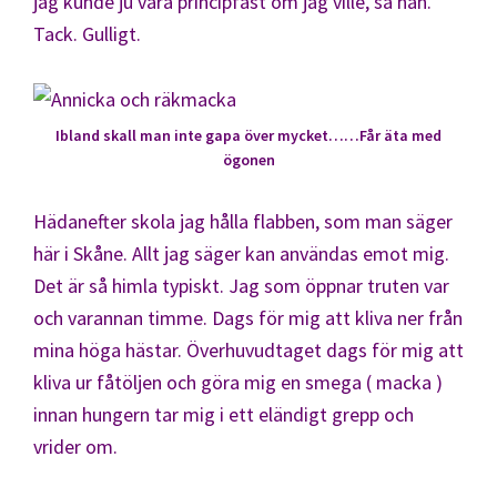
jag kunde ju vara principfast om jag ville, sa han.
Tack. Gulligt.
Ibland skall man inte gapa över mycket……Får äta med
ögonen
Hädanefter skola jag hålla flabben, som man säger
här i Skåne. Allt jag säger kan användas emot mig.
Det är så himla typiskt. Jag som öppnar truten var
och varannan timme. Dags för mig att kliva ner från
mina höga hästar. Överhuvudtaget dags för mig att
kliva ur fåtöljen och göra mig en smega ( macka )
innan hungern tar mig i ett eländigt grepp och
vrider om.