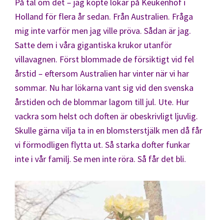
På tal om det – jag köpte lökar på Keukenhof i
Holland för flera år sedan. Från Australien. Fråga
mig inte varför men jag ville pröva. Sådan är jag.
Satte dem i våra gigantiska krukor utanför
villavagnen. Först blommade de försiktigt vid fel
årstid – eftersom Australien har vinter när vi har
sommar. Nu har lökarna vant sig vid den svenska
årstiden och de blommar lagom till jul. Ute. Hur
vackra som helst och doften är obeskrivligt ljuvlig.
Skulle gärna vilja ta in en blomsterstjälk men då får
vi förmodligen flytta ut. Så starka dofter funkar
inte i vår familj. Se men inte röra. Så får det bli.