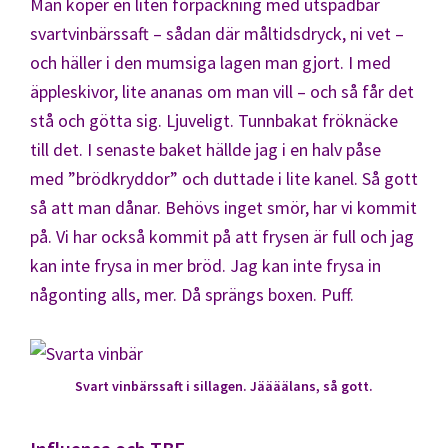
Man köper en liten förpackning med utspädbar
svartvinbärssaft – sådan där måltidsdryck, ni vet –
och häller i den mumsiga lagen man gjort. I med
äppleskivor, lite ananas om man vill – och så får det
stå och götta sig. Ljuveligt. Tunnbakat fröknäcke
till det. I senaste baket hällde jag i en halv påse
med ”brödkryddor” och duttade i lite kanel. Så gott
så att man dånar. Behövs inget smör, har vi kommit
på. Vi har också kommit på att frysen är full och jag
kan inte frysa in mer bröd. Jag kan inte frysa in
någonting alls, mer. Då sprängs boxen. Puff.
Svart vinbärssaft i sillagen. Jäääälans, så gott.