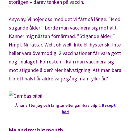
storligen – därav tanken på vaccin.
Anyway. Vi nöjer oss med det vi fått så länge. ”Med
stigande ålder” borde man vaccinera sig mot allt.
Känner mig nästan förnärmad. ”Stigande ålder ”.
Hmpf. Ni fattar. Well, oh well. Inte bli hysterisk. Inte
heller vara övermodig. 2 vaccinationer får vara gott
nog i nuläget. Förresten – kan man vaccinera sig
mot stigande ålder? Mer halvstigning. Att man bara
blir ett halvt år äldre varje gång man fyller år?
Å här sitter jag och längtar efter gambas pilpil.
Recept
här!
Me and my big mouth.