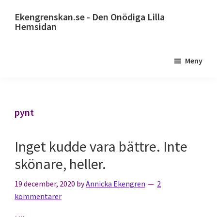
Hoppa
Ekengrenskan.se - Den Onödiga Lilla
till
Hemsidan
huvudinnehåll
Alltid
något
Meny
på
gång
pynt
Inget kudde vara bättre. Inte
skönare, heller.
19 december, 2020
by
Annicka Ekengren
2
kommentarer