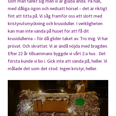
som man tänkt sig men vi är glada ändå. På håll,
med dåliga ögon och nedsatt hörsel – det är riktigt
fint att titta på. Vi såg framför oss ett slott med
kristyrutsmyckning och krusiduller. I verkligheten
kan man inte vända på huset för att få dit
krusidullerna – för då glider taket av. Tro mig. Vi har
prövat. Och skrattat. Vi är ändå nöjda med bragden.
Efter 22 år tillsammans byggde vi vårt 2:a hus . Det
första kunde vi bo i. Gick inte att vända på, heller. Vi
målade det som det stod. Ingen kristyr, heller.