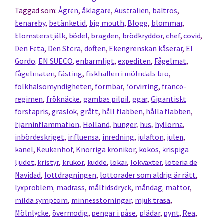
Taggad som:
Ågren
,
åklagare
,
Australien
,
bältros
,
benareby
,
betänketid
,
big mouth
,
Blogg
,
blommar
,
blomsterstjälk
,
bödel
,
bragden
,
brödkryddor
,
chef
,
covid
,
Den Feta
,
Den Stora
,
doften
,
Ekengrenskan kåserar
,
El
Gordo
,
EN SUECO
,
enbarmligt
,
expediten
,
Fågelmat
,
fågelmaten
,
fästing
,
fiskhallen i mölndals bro
,
folkhälsomyndigheten
,
formbar
,
förvirring
,
franco-
regimen
,
fröknäcke
,
gambas pilpil
,
ggar
,
Gigantiskt
förstapris
,
gräslök
,
grått
,
håll flabben
,
hålla flabben
,
hjärninflammation
,
Holland
,
hunger
,
hus
,
hyllorna
,
inbördeskriget
,
influensa
,
inredning
,
julafton
,
julen
,
kanel
,
Keukenhof
,
Knorriga krönikor
,
kokos
,
krispiga
ljudet
,
kristyr
,
krukor
,
kudde
,
lökar
,
lökväxter
,
loteria de
Navidad
,
lottdragningen
,
lottorader som aldrig är rätt
,
lyxproblem
,
madrass
,
måltidsdryck
,
måndag
,
mattor
,
milda symptom
,
minnesstörningar
,
mjuk trasa
,
Mölnlycke
,
övermodig
,
pengar i påse
,
plädar
,
pynt
,
Rea
,