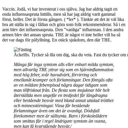
Vaccin. Jodå, vi har investerat i oss själva. Jag har aldrig tagit en
enda influensaspruta hittills, men så har jag aldrig varit gammal
förut, heller. Det är första gången. ( *ler* ). Tänkte att det är väl lika
bra att ställa in sig i fållan och göra som folk rekommenderar. Så i en
arm blev det influensaspruta. Den ”vanliga” influensan. I den andra
armen blev det annan spruta. TBE är något vi inte heller vill ha så
det var dags för påfyllning. En otäck sjukdom, den där TBE.
Äckelfis. Tycker så illa om dig, ska du veta. Fast du tycker o
Många får inga symtom alls eller enbart milda symtom,
men allvarlig TBE yttrar sig som en hjärninflammation
med hög feber, svår huvudvärk, förvirring och
emellanåt kramper och förlamningar. Den föregås ofta
av en mildare feberepisod några dagar tidigare som
man tillfrisknat från. De flesta som insjuknar blir helt
återställda men ungefär en tredjedel får långdragna
eller bestående besvär med bland annat uttalad trötthet
och minnesstörningar. Vissa får bestående
förlamningar även om det är ovanligt. Dödsfall
förekommer men är sällsynta. Barn i förskoleåldern
som smittas får i regel lindrigare symtom än vuxna,
men kan få kvarstående besvär./