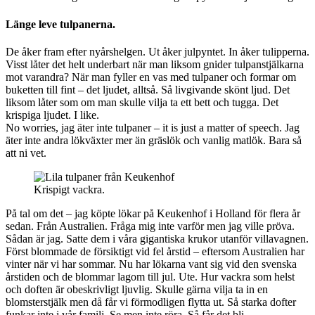
Länge leve tulpanerna.
De åker fram efter nyårshelgen. Ut åker julpyntet. In åker tulipperna.
Visst låter det helt underbart när man liksom gnider tulpanstjälkarna
mot varandra? När man fyller en vas med tulpaner och formar om
buketten till fint – det ljudet, alltså. Så livgivande skönt ljud. Det
liksom låter som om man skulle vilja ta ett bett och tugga. Det
krispiga ljudet. I like.
No worries, jag äter inte tulpaner – it is just a matter of speech. Jag
äter inte andra lökväxter mer än gräslök och vanlig matlök. Bara så
att ni vet.
Krispigt vackra.
På tal om det – jag köpte lökar på Keukenhof i Holland för flera år
sedan. Från Australien. Fråga mig inte varför men jag ville pröva.
Sådan är jag. Satte dem i våra gigantiska krukor utanför villavagnen.
Först blommade de försiktigt vid fel årstid – eftersom Australien har
vinter när vi har sommar. Nu har lökarna vant sig vid den svenska
årstiden och de blommar lagom till jul. Ute. Hur vackra som helst
och doften är obeskrivligt ljuvlig. Skulle gärna vilja ta in en
blomsterstjälk men då får vi förmodligen flytta ut. Så starka dofter
funkar inte i vår familj. Se men inte röra. Så får det bli.