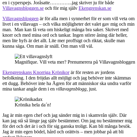
en i cyperspejs. Joråsatte…………..jag skriver ju för både
Villavagnsbloggen.se
och för mig själv
Ekengrenskan.se
Villavagnsbloggen
är för alla men i synnerhet för er som vill veta om
livet i en villavagn – och vilka möjligheter det valet gav mig och min
man. Man kan få veta om hiskeligt många bra saker. Skrivet med
knorr och med mina ord och tankar. Ingen större åning där heller,
men lite hyfs är det allt. Lite mer proffsigt och riktat, skulle man
kunna säga. Om man är snäll. Om man vill väl.
Magnifique. Vill veta mer? Prenumerera på Villavagnsbloggen
Ekengrenskans Knorriga Krönikor
är för resten av jordens
befolkning. I den fröjdas allt möjligt och jag behöver inte skämmas
ett dugg. Behöver inte ha Ågren för att människor ska undra varför
mina tankar angår dem i en
villavagnsblogg,
just.
Krönika hela da´n!
Jag är min egen chef och jag sänder mig in i skamvrån själv. Där
kan jag stå så länge jag själv bestämmer. Om jag nu bestämmer mig
för det och det är i och för sig ganska troligt. Kan bli många besök.
Jag är min egen bödel, hård och orättvis – men jobbar på att bli