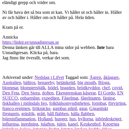
eländigt grepp och vrider om.
Ni får hava det så bra som ni kan. Vi håller ut och håller in. Håller
av och håller i. Håller om och håller på. Hela tiden.
Kram på er.
Annicka
https://linktr.ee/unnadigresan.se
Denna länken går till ALLA mina sidor på webben.
Inte
bara
Unnadigresan. Klicka på, bara.
Jag finns lite överallt, verkar det som.
Arkiverad under:
Nedslag i Lifvet
Taggad som:
Ågren
,
åklagare
,
Australien
,
bältros
,
benareby
,
betänketid
,
big mouth
,
Blogg
,
blommar
,
blomsterstjälk
,
bödel
,
bragden
,
brödkryddor
,
chef
,
covid
,
Den Feta
,
Den Stora
,
doften
,
Ekengrenskan kåserar
,
El Gordo
,
EN
SUECO
,
enbarmligt
,
expediten
,
Fågelmat
,
fågelmaten
,
fästing
,
fiskhallen i mölndals bro
,
folkhälsomyndigheten
,
formbar
,
förvirring
,
franco-regimen
,
fröknäcke
,
gambas pilpil
,
ggar
,
Gigantiskt
förstapris
,
gräslök
,
grått
,
håll flabben
,
hålla flabben
,
hjärninflammation
,
Holland
,
hunger
,
hus
,
hyllorna
,
inbördeskriget
,
influensa
,
inredning
,
julafton
,
julen
,
kanel
,
Keukenhof
,
Knorriga