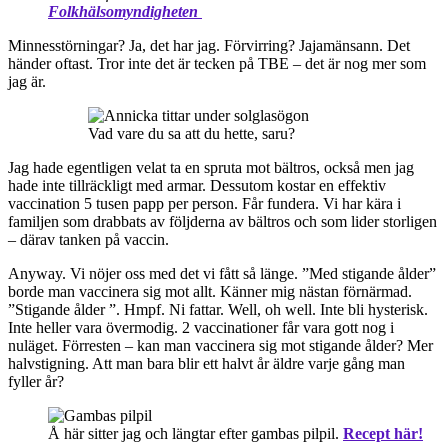
Folkhälsomyndigheten
Minnesstörningar? Ja, det har jag. Förvirring? Jajamänsann. Det
händer oftast. Tror inte det är tecken på TBE – det är nog mer som
jag är.
Vad vare du sa att du hette, saru?
Jag hade egentligen velat ta en spruta mot bältros, också men jag
hade inte tillräckligt med armar. Dessutom kostar en effektiv
vaccination 5 tusen papp per person. Får fundera. Vi har kära i
familjen som drabbats av följderna av bältros och som lider storligen
– därav tanken på vaccin.
Anyway. Vi nöjer oss med det vi fått så länge. ”Med stigande ålder”
borde man vaccinera sig mot allt. Känner mig nästan förnärmad.
”Stigande ålder ”. Hmpf. Ni fattar. Well, oh well. Inte bli hysterisk.
Inte heller vara övermodig. 2 vaccinationer får vara gott nog i
nuläget. Förresten – kan man vaccinera sig mot stigande ålder? Mer
halvstigning. Att man bara blir ett halvt år äldre varje gång man
fyller år?
Å här sitter jag och längtar efter gambas pilpil.
Recept här!