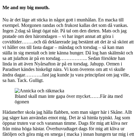
Me and my big mouth.
Nu är det läge att sticka in något gott i munhålan. En macka till
exempel. Morgonen randas och frukost kallas det som då vankas.
Ingen 2:dag så långt ögat når. På tal om den dieten. Mats och jag
pratade om den häromdagen – vi har inget annat att göra i
covidtider……..och då deklarerade jag bestämt att det är så skönt att
vi håller oss till fasta dagar – måndag och torsdag – så kan man
ställa in sig mentalt och inte känna hunger. Då log han skälmskt och
sa att julafton är på en torsdag…………….. Sedan försökte han
linda in att även Nyårsafton är på en torsdag. Jahupp. Ormen i
Paradiset kändes hiskeligt nära. Vi kom överens om att vi skulle
ändra dagar………..fast jag kunde ju vara principfast om jag ville,
sa han. Tack. Gulligt.
Ibland skall man inte gapa över mycket……Får äta med
ögonen
Hädanefter skola jag hålla flabben, som man säger här i Skåne. Allt
jag säger kan användas emot mig. Det är så himla typiskt. Jag som
öppnar truten var och varannan timme. Dags för mig att kliva ner
från mina höga hästar. Överhuvudtaget dags för mig att kliva ur
fåtöljen och göra mig en smega ( macka ) innan hungern tar mig i ett