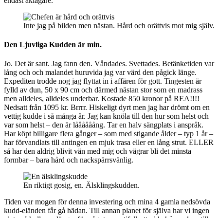
endast åklagare.
Inte jag på bilden men nästan. Hård och orättvis mot mig själv.
Den Ljuvliga Kudden är min.
Jo. Det är sant. Jag fann den. Våndades. Svettades. Betänketiden var
lång och och malandet huruvida jag var värd den pågick länge.
Expediten trodde nog jag flyttat in i affären för gott. Tingesten är
fylld av dun, 50 x 90 cm och därmed nästan stor som en madrass
men alldeles, alldeles underbar. Kostade 850 kronor på REA!!!!
Nedsatt från 1095 kr. Brrrr. Hiskeligt dyrt men jag har drömt om en
vettig kudde i så många år. Jag kan knöla till den hur som helst och
var som helst – den är låååååång. Tar en halv sängplats i anspråk.
Har köpt billigare flera gånger – som med stigande ålder – typ 1 år –
har förvandlats till antingen en mjuk trasa eller en lång strut. ELLER
så har den aldrig blivit vän med mig och vägrar bli det minsta
formbar – bara hård och nackspärrsvänlig.
En riktigt gosig, en. Älsklingskudden.
Tiden var mogen för denna investering och mina 4 gamla nedsövda
kudd-eländen får gå hädan. Till annan planet för själva har vi ingen