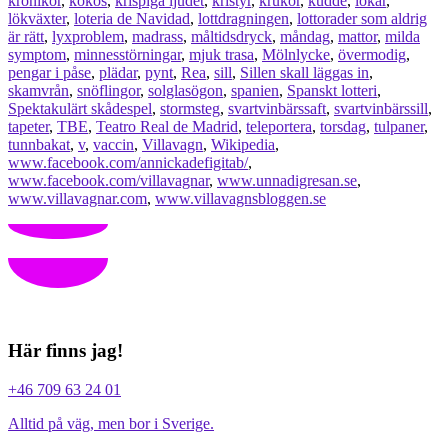
krönikor
,
kokos
,
krispiga ljudet
,
kristyr
,
krukor
,
kudde
,
lökar
,
lökväxter
,
loteria de Navidad
,
lottdragningen
,
lottorader som aldrig
är rätt
,
lyxproblem
,
madrass
,
måltidsdryck
,
måndag
,
mattor
,
milda
symptom
,
minnesstörningar
,
mjuk trasa
,
Mölnlycke
,
övermodig
,
pengar i påse
,
plädar
,
pynt
,
Rea
,
sill
,
Sillen skall läggas in
,
skamvrån
,
snöflingor
,
solglasögon
,
spanien
,
Spanskt lotteri
,
Spektakulärt skådespel
,
stormsteg
,
svartvinbärssaft
,
svartvinbärssill
,
tapeter
,
TBE
,
Teatro Real de Madrid
,
teleportera
,
torsdag
,
tulpaner
,
tunnbakat
,
v
,
vaccin
,
Villavagn
,
Wikipedia
,
www.facebook.com/annickadefigitab/
,
www.facebook.com/villavagnar
,
www.unnadigresan.se
,
www.villavagnar.com
,
www.villavagnsbloggen.se
Här finns jag!
+46 709 63 24 01
Alltid på väg, men bor i Sverige.