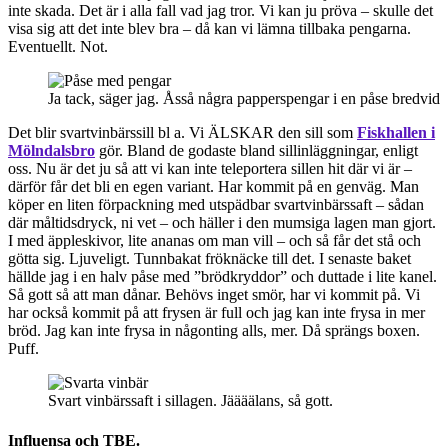
inte skada. Det är i alla fall vad jag tror. Vi kan ju pröva – skulle det
visa sig att det inte blev bra – då kan vi lämna tillbaka pengarna.
Eventuellt. Not.
Ja tack, säger jag. Åsså några papperspengar i en påse bredvid
Det blir svartvinbärssill bl a. Vi ÄLSKAR den sill som
Fiskhallen i
Mölndalsbro
gör. Bland de godaste bland sillinläggningar, enligt
oss. Nu är det ju så att vi kan inte teleportera sillen hit där vi är –
därför får det bli en egen variant. Har kommit på en genväg. Man
köper en liten förpackning med utspädbar svartvinbärssaft – sådan
där måltidsdryck, ni vet – och häller i den mumsiga lagen man gjort.
I med äppleskivor, lite ananas om man vill – och så får det stå och
götta sig. Ljuveligt. Tunnbakat fröknäcke till det. I senaste baket
hällde jag i en halv påse med ”brödkryddor” och duttade i lite kanel.
Så gott så att man dånar. Behövs inget smör, har vi kommit på. Vi
har också kommit på att frysen är full och jag kan inte frysa in mer
bröd. Jag kan inte frysa in någonting alls, mer. Då sprängs boxen.
Puff.
Svart vinbärssaft i sillagen. Jäääälans, så gott.
Influensa och TBE.