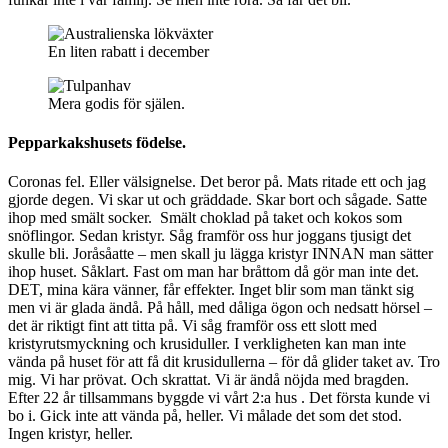
En liten rabatt i december
Mera godis för själen.
Pepparkakshusets födelse.
Coronas fel. Eller välsignelse. Det beror på. Mats ritade ett och jag
gjorde degen. Vi skar ut och gräddade. Skar bort och sågade. Satte
ihop med smält socker. Smält choklad på taket och kokos som
snöflingor. Sedan kristyr. Såg framför oss hur joggans tjusigt det
skulle bli. Joråsåatte – men skall ju lägga kristyr INNAN man sätter
ihop huset. Såklart. Fast om man har bråttom då gör man inte det.
DET, mina kära vänner, får effekter. Inget blir som man tänkt sig
men vi är glada ändå. På håll, med dåliga ögon och nedsatt hörsel –
det är riktigt fint att titta på. Vi såg framför oss ett slott med
kristyrutsmyckning och krusiduller. I verkligheten kan man inte
vända på huset för att få dit krusidullerna – för då glider taket av. Tro
mig. Vi har prövat. Och skrattat. Vi är ändå nöjda med bragden.
Efter 22 år tillsammans byggde vi vårt 2:a hus . Det första kunde vi
bo i. Gick inte att vända på, heller. Vi målade det som det stod.
Ingen kristyr, heller.