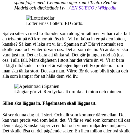
spänt följer med. Ceremonin äger rum i Teatro Real de
Madrid och direktsänds i tv . /
EN SUECO
/
Wikipedia
Lotteriernas Lotteri! El Gordo.
Själva sitter vi med Lottorader som aldrig är rätt men vi har i alla fall
en trisslott på 60 kronor att lösa in. Vill ni köpa in er på den lotten,
kanske? Så kan vi leka att vi är i Spanien nu? Där vi normalt sett
skulle vara och vinterförvara oss. Det är som det är. Vi är där vi ska
vara just nu. Det är bara att tänka så. Det går ju ingen nöd på just
oss, i alla fall. Mänskligheten i stort har det värre än vi. Vi är bara
jäkligt uttråkade – och det är väl egentligen ett lyxproblem. – om
man ska tänka stort. Det ska man. Värre för de som blivit sjuka och
alla som kämpar för att hålla dem vid liv.
Längtar gör vi. Ren lycka att drunkna i foton och minnen.
Sillen ska läggas in. Fågelmaten skall läggas ut.
Så ser denna dag ut. I stort. Och allt som kommer däremellan. Det
kan vara precis vad som helst, det. Vi får se vad som kommer till oss
denna dag. Kanske köper vi en lott och vinner miljarders miljoner.
Det skulle lösa en del pågående saker. En liten miljon eller två skulle