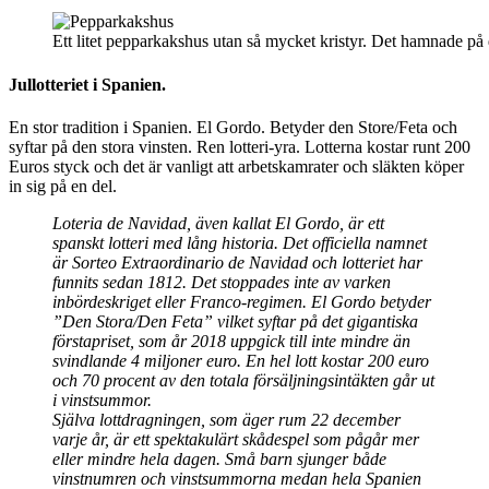
Ett litet pepparkakshus utan så mycket kristyr. Det hamnade p
Jullotteriet i Spanien.
En stor tradition i Spanien. El Gordo. Betyder den Store/Feta och
syftar på den stora vinsten. Ren lotteri-yra. Lotterna kostar runt 200
Euros styck och det är vanligt att arbetskamrater och släkten köper
in sig på en del.
Loteria de Navidad, även kallat El Gordo, är ett
spanskt lotteri med lång historia. Det officiella namnet
är Sorteo Extraordinario de Navidad och lotteriet har
funnits sedan 1812. Det stoppades inte av varken
inbördeskriget eller Franco-regimen. El Gordo betyder
”Den Stora/Den Feta” vilket syftar på det gigantiska
förstapriset, som år 2018 uppgick till inte mindre än
svindlande 4 miljoner euro. En hel lott kostar 200 euro
och 70 procent av den totala försäljningsintäkten går ut
i vinstsummor.
Själva lottdragningen, som äger rum 22 december
varje år, är ett spektakulärt skådespel som pågår mer
eller mindre hela dagen. Små barn sjunger både
vinstnumren och vinstsummorna medan hela Spanien