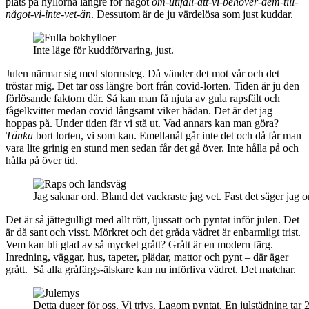
plats på hyllorna längre för något
om-utifall-att-vi-behöver-dem-till-
något-vi-inte-vet-än
. Dessutom är de ju värdelösa som just kuddar.
Inte läge för kuddförvaring, just.
Julen närmar sig med stormsteg. Då vänder det mot vår och det
tröstar mig. Det tar oss längre bort från covid-lorten. Tiden är ju den
förlösande faktorn där. Så kan man få njuta av gula rapsfält och
fågelkvitter medan covid långsamt viker hädan. Det är det jag
hoppas på. Under tiden får vi stå ut. Vad annars kan man göra?
Tänka
bort lorten, vi som kan. Emellanåt går inte det och då får man
vara lite grinig en stund men sedan får det gå över. Inte hålla på och
hålla på över tid.
Jag saknar ord. Bland det vackraste jag vet. Fast det säger jag o
Det är så jättegulligt med allt rött, ljussatt och pyntat inför julen. Det
är då sant och visst. Mörkret och det gråda vädret är enbarmligt trist.
Vem kan bli glad av så mycket grått? Grått är en modern färg.
Inredning, väggar, hus, tapeter, plädar, mattor och pynt – där äger
grått. Så alla gråfärgs-älskare kan nu införliva vädret. Det matchar.
Detta duger för oss. Vi trivs. Lagom pyntat. En julstädning tar 