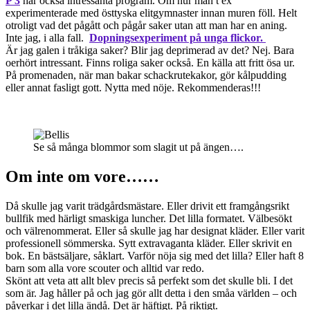
P 3
har också intressanta program. Om hur man t ex
experimenterade med östtyska elitgymnaster innan muren föll. Helt
otroligt vad det pågått och pågår saker utan att man har en aning.
Inte jag, i alla fall.
Dopningsexperiment på unga flickor.
Är jag galen i tråkiga saker? Blir jag deprimerad av det? Nej. Bara
oerhört intressant. Finns roliga saker också. En källa att fritt ösa ur.
På promenaden, när man bakar schackrutekakor, gör kålpudding
eller annat fasligt gott. Nytta med nöje. Rekommenderas!!!
Se så många blommor som slagit ut på ängen….
Om inte om vore……
Då skulle jag varit trädgårdsmästare. Eller drivit ett framgångsrikt
bullfik med härligt smaskiga luncher. Det lilla formatet. Välbesökt
och välrenommerat. Eller så skulle jag har designat kläder. Eller varit
professionell sömmerska. Sytt extravaganta kläder. Eller skrivit en
bok. En bästsäljare, såklart. Varför nöja sig med det lilla? Eller haft 8
barn som alla vore scouter och alltid var redo.
Skönt att veta att allt blev precis så perfekt som det skulle bli. I det
som är. Jag håller på och jag gör allt detta i den småa världen – och
påverkar i det lilla ändå. Det är häftigt. På riktigt.