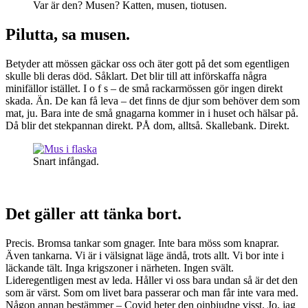
Var är den? Musen? Katten, musen, tiotusen.
Pilutta, sa musen.
Betyder att mössen gäckar oss och äter gott på det som egentligen
skulle bli deras död. Såklart. Det blir till att införskaffa några
minifällor istället. I o f s – de små rackarmössen gör ingen direkt
skada. Än. De kan få leva – det finns de djur som behöver dem som
mat, ju. Bara inte de små gnagarna kommer in i huset och hälsar på.
Då blir det stekpannan direkt. PÅ dom, alltså. Skallebank. Direkt.
Snart infångad.
Det gäller att tänka bort.
Precis. Bromsa tankar som gnager. Inte bara möss som knaprar.
Även tankarna. Vi är i välsignat läge ändå, trots allt. Vi bor inte i
läckande tält. Inga krigszoner i närheten. Ingen svält.
Lideregentligen mest av leda. Håller vi oss bara undan så är det den
som är värst. Som om livet bara passerar och man får inte vara med.
Någon annan bestämmer – Covid heter den oinbjudne visst. Jo, jag