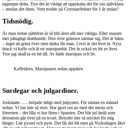
upprepar detta. Tror det är viktigt att uppskatta det för oss självklara
– medan det finns. Vem trodde på Coronaeffekter för 1 år sedan?
Tidsnödig.
Är man redan sjättifem år så blir åren allt mer viktiga. Eller snarare
mer påtagligt drabbande. Den övre gränsen närmar sig. Det är fakta
– inget att grina över men tänka får man. Livet är det livet är. Nyss
drack vi kaffe och åt en marsipanbit. Det är också en bit av livet.
Tror jag skall ta en bit till. Av både marsipan och liv.
Kaffetåren. Marsipanen redan uppäten
Surdegar och julgardiner.
Joråsåatte……började tidigt med julpyntet. För nästan en månad
sedan. Vi har inte så stort. Har gjort oss av med det mesta och
förresten – det lilla vi har finns i Spanien. Det blir jul ändå som
dessutom går över på en kvart. Betyder inte så mycket för mig
längre. Lite pyssel och pynt. Det får det bli men på Nyårsdagen åker