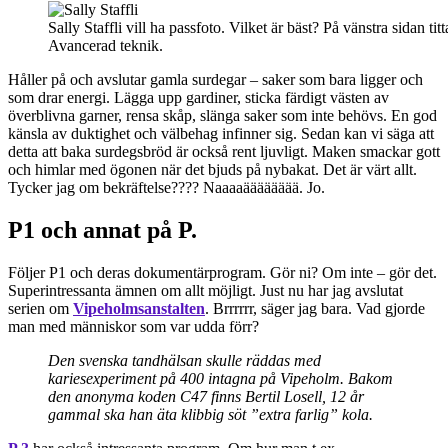
Sally Staffli vill ha passfoto. Vilket är bäst? På vänstra sidan tit
Avancerad teknik.
Håller på och avslutar gamla surdegar – saker som bara ligger och
som drar energi. Lägga upp gardiner, sticka färdigt västen av
överblivna garner, rensa skåp, slänga saker som inte behövs. En god
känsla av duktighet och välbehag infinner sig. Sedan kan vi säga att
detta att baka surdegsbröd är också rent ljuvligt. Maken smackar gott
och himlar med ögonen när det bjuds på nybakat. Det är värt allt.
Tycker jag om bekräftelse???? Naaaaääääääää. Jo.
P1 och annat på P.
Följer P1 och deras dokumentärprogram. Gör ni? Om inte – gör det.
Superintressanta ämnen om allt möjligt. Just nu har jag avslutat
serien om
Vipeholmsanstalten
. Brrrrrr, säger jag bara. Vad gjorde
man med människor som var udda förr?
Den svenska tandhälsan skulle räddas med
kariesexperiment på 400 intagna på Vipeholm. Bakom
den anonyma koden C47 finns Bertil Losell, 12 år
gammal ska han äta klibbig söt ”extra farlig” kola.