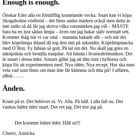
Enough is enough.
Önskar Eder alla en förträfflig kommande vecka. Snart kan vi köpa
Skogaholms vörtbröd – det finns andra märken också men detta är
inte radio så då får jag skriva vilka varumärken jag vill – MÅSTE
bara ha en just sådan limpa – även om jag bakar själv normalt sett.
Kommer ihåg när vi var små – mamma bakade allt – och när det
blev köpelimpa ibland då tog den slut på sekunder. Köpelimpmacka
med O´Boy. Fy fabian så gott. På tal om det. Nu skall jag göra en
inköpslista och beställa matpåse. Att hämta i livsmedelsbutiken. Det
är smart i dessa tider. Annars gillar jag att titta runt i hyllorna och
köpa för att experimentera med. Nya rätter. Nya recept. Hur ska man
veta vad som finns om man inte får klämma och titta på? I affären,
alltså…….
Änden.
Kram på er. Det behöver ni. Vi. Alla. På håll. I alla fall nu. Det
vankas bättre tider snart. Det vet jag. Det tror jag på.
Det kommer bättre tider. Håll ut!!!
Cheers, Annicka