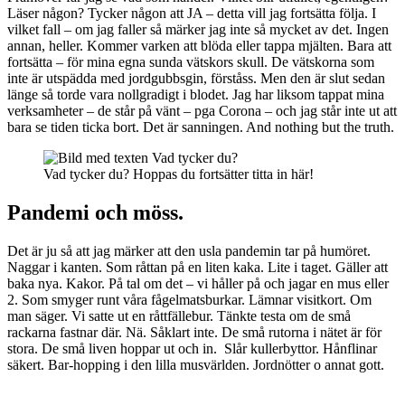
Läser någon? Tycker någon att JA – detta vill jag fortsätta följa. I
vilket fall – om jag faller så märker jag inte så mycket av det. Ingen
annan, heller. Kommer varken att blöda eller tappa mjälten. Bara att
fortsätta – för mina egna sunda vätskors skull. De vätskorna som
inte är utspädda med jordgubbsgin, förståss. Men den är slut sedan
länge så torde vara nollgradigt i blodet. Jag har liksom tappat mina
verksamheter – de står på vänt – pga Corona – och jag står inte ut att
bara se tiden ticka bort. Det är sanningen. And nothing but the truth.
Vad tycker du? Hoppas du fortsätter titta in här!
Pandemi och möss.
Det är ju så att jag märker att den usla pandemin tar på humöret.
Naggar i kanten. Som råttan på en liten kaka. Lite i taget. Gäller att
baka nya. Kakor. På tal om det – vi håller på och jagar en mus eller
2. Som smyger runt våra fågelmatsburkar. Lämnar visitkort. Om
man säger. Vi satte ut en råttfällebur. Tänkte testa om de små
rackarna fastnar där. Nä. Såklart inte. De små rutorna i nätet är för
stora. De små liven hoppar ut och in. Slår kullerbyttor. Hånflinar
säkert. Bar-hopping i den lilla musvärlden. Jordnötter o annat gott.