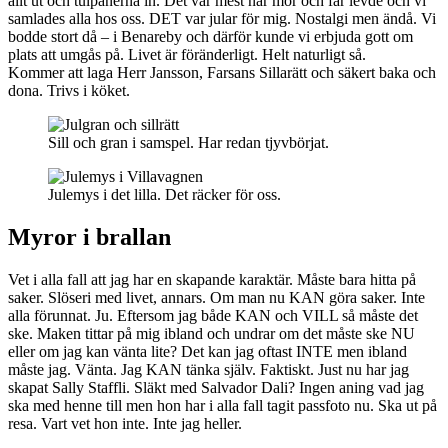
allt ut och tulpanerna in. Det var mest när mor och far levde och vi
samlades alla hos oss. DET var jular för mig. Nostalgi men ändå. Vi
bodde stort då – i Benareby och därför kunde vi erbjuda gott om
plats att umgås på. Livet är föränderligt. Helt naturligt så.
Kommer att laga Herr Jansson, Farsans Sillarätt och säkert baka och
dona. Trivs i köket.
Sill och gran i samspel. Har redan tjyvbörjat.
Julemys i det lilla. Det räcker för oss.
Myror i brallan
Vet i alla fall att jag har en skapande karaktär. Måste bara hitta på
saker. Slöseri med livet, annars. Om man nu KAN göra saker. Inte
alla förunnat. Ju. Eftersom jag både KAN och VILL så måste det
ske. Maken tittar på mig ibland och undrar om det måste ske NU
eller om jag kan vänta lite? Det kan jag oftast INTE men ibland
måste jag. Vänta. Jag KAN tänka själv. Faktiskt. Just nu har jag
skapat Sally Staffli. Släkt med Salvador Dali? Ingen aning vad jag
ska med henne till men hon har i alla fall tagit passfoto nu. Ska ut på
resa. Vart vet hon inte. Inte jag heller.