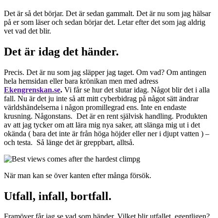
Det är så det börjar. Det är sedan gammalt. Det är nu som jag hälsar
på er som läser och sedan börjar det. Letar efter det som jag aldrig
vet vad det blir.
Det är idag det händer.
Precis. Det är nu som jag släpper jag taget. Om vad? Om antingen
hela hemsidan eller bara krönikan men med adress
Ekengrenskan.se
.
Vi får se hur det slutar idag. Något blir det i alla
fall. Nu är det ju inte så att mitt cyberbidrag på något sätt ändrar
världshändelserna i någon promillegrad ens. Inte en endaste
krusning. Någonstans. Det är en rent självisk handling. Produkten
av att jag tycker om att lära mig nya saker, att slänga mig ut i det
okända ( bara det inte är från höga höjder eller ner i djupt vatten ) –
och testa. Så länge det är greppbart, alltså.
När man kan se över kanten efter många försök.
Utfall, infall, bortfall.
Framöver får jag se vad som händer. Vilket blir utfallet, egentligen?