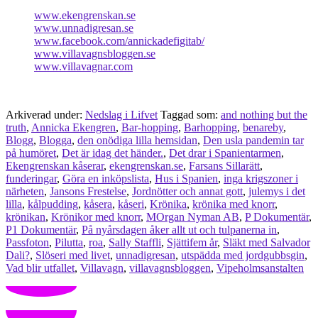
www.ekengrenskan.se
www.unnadigresan.se
www.facebook.com/annickadefigitab/
www.villavagnsbloggen.se
www.villavagnar.com
Arkiverad under:
Nedslag i Lifvet
Taggad som:
and nothing but the
truth
,
Annicka Ekengren
,
Bar-hopping
,
Barhopping
,
benareby
,
Blogg
,
Blogga
,
den onödiga lilla hemsidan
,
Den usla pandemin tar
på humöret
,
Det är idag det händer.
,
Det drar i Spanientarmen
,
Ekengrenskan kåserar
,
ekengrenskan.se
,
Farsans Sillarätt
,
funderingar
,
Göra en inköpslista
,
Hus i Spanien
,
inga krigszoner i
närheten
,
Jansons Frestelse
,
Jordnötter och annat gott
,
julemys i det
lilla
,
kålpudding
,
kåsera
,
kåseri
,
Krönika
,
krönika med knorr
,
krönikan
,
Krönikor med knorr
,
MOrgan Nyman AB
,
P Dokumentär
,
P1 Dokumentär
,
På nyårsdagen åker allt ut och tulpanerna in
,
Passfoton
,
Pilutta
,
roa
,
Sally Staffli
,
Sjättifem år
,
Släkt med Salvador
Dali?
,
Slöseri med livet
,
unnadigresan
,
utspädda med jordgubbsgin
,
Vad blir utfallet
,
Villavagn
,
villavagnsbloggen
,
Vipeholmsanstalten