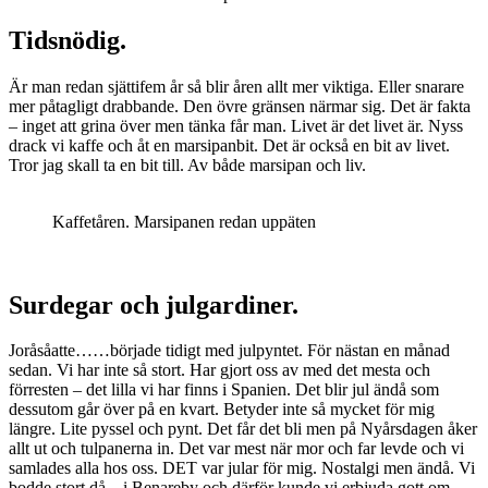
Tidsnödig.
Är man redan sjättifem år så blir åren allt mer viktiga. Eller snarare
mer påtagligt drabbande. Den övre gränsen närmar sig. Det är fakta
– inget att grina över men tänka får man. Livet är det livet är. Nyss
drack vi kaffe och åt en marsipanbit. Det är också en bit av livet.
Tror jag skall ta en bit till. Av både marsipan och liv.
Kaffetåren. Marsipanen redan uppäten
Surdegar och julgardiner.
Joråsåatte……började tidigt med julpyntet. För nästan en månad
sedan. Vi har inte så stort. Har gjort oss av med det mesta och
förresten – det lilla vi har finns i Spanien. Det blir jul ändå som
dessutom går över på en kvart. Betyder inte så mycket för mig
längre. Lite pyssel och pynt. Det får det bli men på Nyårsdagen åker
allt ut och tulpanerna in. Det var mest när mor och far levde och vi
samlades alla hos oss. DET var jular för mig. Nostalgi men ändå. Vi
bodde stort då – i Benareby och därför kunde vi erbjuda gott om