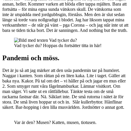
annan, heller. Kommer varken att blöda eller tappa mjälten. Bara att
fortsätta – för mina egna sunda vätskors skull. De vätskorna som
inte är utspädda med jordgubbsgin, förståss. Men den är slut sedan
länge så torde vara nollgradigt i blodet. Jag har liksom tappat mina
verksamheter – de står på vänt – pga Corona – och jag står inte ut att
bara se tiden ticka bort. Det är sanningen. And nothing but the truth.
Vad tycker du? Hoppas du fortsätter titta in här!
Pandemi och möss.
Det är ju så att jag märker att den usla pandemin tar på humöret.
Naggar i kanten. Som råttan på en liten kaka. Lite i taget. Gäller att
baka nya. Kakor. På tal om det – vi håller på och jagar en mus eller
2. Som smyger runt våra fågelmatsburkar. Lämnar visitkort. Om
man säger. Vi satte ut en råttfällebur. Tänkte testa om de små
rackarna fastnar där. Nä. Såklart inte. De små rutorna i nätet är för
stora. De små liven hoppar ut och in. Slår kullerbyttor. Hånflinar
säkert. Bar-hopping i den lilla musvärlden. Jordnötter o annat gott.
Var är den? Musen? Katten, musen, tiotusen.