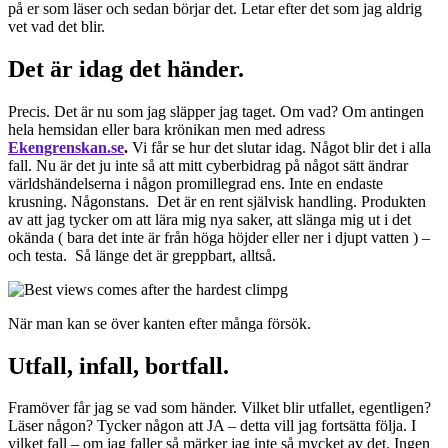
på er som läser och sedan börjar det. Letar efter det som jag aldrig
vet vad det blir.
Det är idag det händer.
Precis. Det är nu som jag släpper jag taget. Om vad? Om antingen
hela hemsidan eller bara krönikan men med adress
Ekengrenskan.se
.
Vi får se hur det slutar idag. Något blir det i alla
fall. Nu är det ju inte så att mitt cyberbidrag på något sätt ändrar
världshändelserna i någon promillegrad ens. Inte en endaste
krusning. Någonstans. Det är en rent självisk handling. Produkten
av att jag tycker om att lära mig nya saker, att slänga mig ut i det
okända ( bara det inte är från höga höjder eller ner i djupt vatten ) –
och testa. Så länge det är greppbart, alltså.
När man kan se över kanten efter många försök.
Utfall, infall, bortfall.
Framöver får jag se vad som händer. Vilket blir utfallet, egentligen?
Läser någon? Tycker någon att JA – detta vill jag fortsätta följa. I
vilket fall – om jag faller så märker jag inte så mycket av det. Ingen