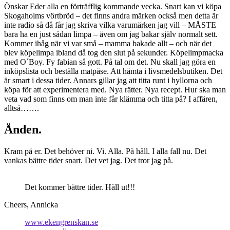
Önskar Eder alla en förträfflig kommande vecka. Snart kan vi köpa
Skogaholms vörtbröd – det finns andra märken också men detta är
inte radio så då får jag skriva vilka varumärken jag vill – MÅSTE
bara ha en just sådan limpa – även om jag bakar själv normalt sett.
Kommer ihåg när vi var små – mamma bakade allt – och när det
blev köpelimpa ibland då tog den slut på sekunder. Köpelimpmacka
med O´Boy. Fy fabian så gott. På tal om det. Nu skall jag göra en
inköpslista och beställa matpåse. Att hämta i livsmedelsbutiken. Det
är smart i dessa tider. Annars gillar jag att titta runt i hyllorna och
köpa för att experimentera med. Nya rätter. Nya recept. Hur ska man
veta vad som finns om man inte får klämma och titta på? I affären,
alltså…….
Änden.
Kram på er. Det behöver ni. Vi. Alla. På håll. I alla fall nu. Det
vankas bättre tider snart. Det vet jag. Det tror jag på.
Det kommer bättre tider. Håll ut!!!
Cheers, Annicka
www.ekengrenskan.se