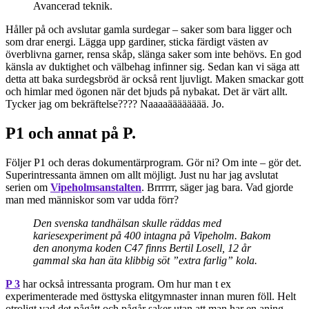
Avancerad teknik.
Håller på och avslutar gamla surdegar – saker som bara ligger och
som drar energi. Lägga upp gardiner, sticka färdigt västen av
överblivna garner, rensa skåp, slänga saker som inte behövs. En god
känsla av duktighet och välbehag infinner sig. Sedan kan vi säga att
detta att baka surdegsbröd är också rent ljuvligt. Maken smackar gott
och himlar med ögonen när det bjuds på nybakat. Det är värt allt.
Tycker jag om bekräftelse???? Naaaaääääääää. Jo.
P1 och annat på P.
Följer P1 och deras dokumentärprogram. Gör ni? Om inte – gör det.
Superintressanta ämnen om allt möjligt. Just nu har jag avslutat
serien om
Vipeholmsanstalten
. Brrrrrr, säger jag bara. Vad gjorde
man med människor som var udda förr?
Den svenska tandhälsan skulle räddas med
kariesexperiment på 400 intagna på Vipeholm. Bakom
den anonyma koden C47 finns Bertil Losell, 12 år
gammal ska han äta klibbig söt ”extra farlig” kola.
P 3
har också intressanta program. Om hur man t ex
experimenterade med östtyska elitgymnaster innan muren föll. Helt
otroligt vad det pågått och pågår saker utan att man har en aning.