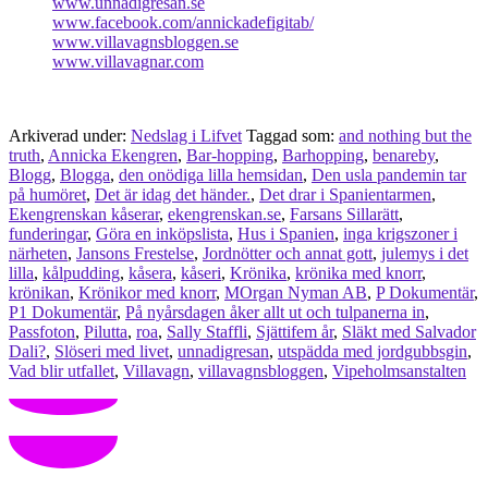
www.unnadigresan.se
www.facebook.com/annickadefigitab/
www.villavagnsbloggen.se
www.villavagnar.com
Arkiverad under:
Nedslag i Lifvet
Taggad som:
and nothing but the
truth
,
Annicka Ekengren
,
Bar-hopping
,
Barhopping
,
benareby
,
Blogg
,
Blogga
,
den onödiga lilla hemsidan
,
Den usla pandemin tar
på humöret
,
Det är idag det händer.
,
Det drar i Spanientarmen
,
Ekengrenskan kåserar
,
ekengrenskan.se
,
Farsans Sillarätt
,
funderingar
,
Göra en inköpslista
,
Hus i Spanien
,
inga krigszoner i
närheten
,
Jansons Frestelse
,
Jordnötter och annat gott
,
julemys i det
lilla
,
kålpudding
,
kåsera
,
kåseri
,
Krönika
,
krönika med knorr
,
krönikan
,
Krönikor med knorr
,
MOrgan Nyman AB
,
P Dokumentär
,
P1 Dokumentär
,
På nyårsdagen åker allt ut och tulpanerna in
,
Passfoton
,
Pilutta
,
roa
,
Sally Staffli
,
Sjättifem år
,
Släkt med Salvador
Dali?
,
Slöseri med livet
,
unnadigresan
,
utspädda med jordgubbsgin
,
Vad blir utfallet
,
Villavagn
,
villavagnsbloggen
,
Vipeholmsanstalten