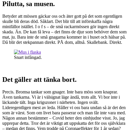
Pilutta, sa musen.
Betyder att mössen gäckar oss och äter gott på det som egentligen
skulle bli deras död. Såklart. Det blir till att införskaffa några
minifällor istället. I o f s – de små rackarmössen gör ingen direkt
skada. Än. De kan få leva – det finns de djur som behöver dem som
mat, ju. Bara inte de små gnagarna kommer in i huset och hälsar på.
Då blir det stekpannan direkt. PÅ dom, alltså. Skallebank. Direkt.
Snart infångad.
Det gäller att tänka bort.
Precis. Bromsa tankar som gnager. Inte bara möss som knaprar.
Även tankarna. Vi är i välsignat läge ändå, trots allt. Vi bor inte i
läckande tält. Inga krigszoner i närheten. Ingen svält.
Lideregentligen mest av leda. Håller vi oss bara undan så är det den
som är värst. Som om livet bara passerar och man får inte vara med.
Någon annan bestämmer – Covid heter den oinbjudne visst. Jo, jag
upprepar detta. Tror det är viktigt att uppskatta det för oss självklara
– medan det finns. Vem trodde på Coronaeffekter för 1 år sedan?