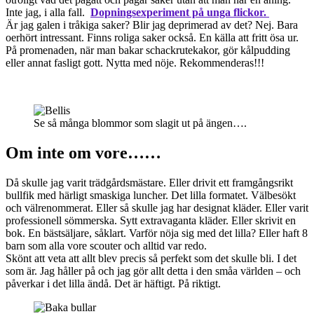
Inte jag, i alla fall.
Dopningsexperiment på unga flickor.
Är jag galen i tråkiga saker? Blir jag deprimerad av det? Nej. Bara
oerhört intressant. Finns roliga saker också. En källa att fritt ösa ur.
På promenaden, när man bakar schackrutekakor, gör kålpudding
eller annat fasligt gott. Nytta med nöje. Rekommenderas!!!
Se så många blommor som slagit ut på ängen….
Om inte om vore……
Då skulle jag varit trädgårdsmästare. Eller drivit ett framgångsrikt
bullfik med härligt smaskiga luncher. Det lilla formatet. Välbesökt
och välrenommerat. Eller så skulle jag har designat kläder. Eller varit
professionell sömmerska. Sytt extravaganta kläder. Eller skrivit en
bok. En bästsäljare, såklart. Varför nöja sig med det lilla? Eller haft 8
barn som alla vore scouter och alltid var redo.
Skönt att veta att allt blev precis så perfekt som det skulle bli. I det
som är. Jag håller på och jag gör allt detta i den småa världen – och
påverkar i det lilla ändå. Det är häftigt. På riktigt.