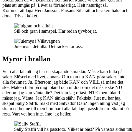
plats att umgås på. Livet är föränderligt. Helt naturligt så.
Kommer att laga Herr Jansson, Farsans Sillarätt och säkert baka och
dona. Trivs i köket.
Sill och gran i samspel. Har redan tjyvbörjat.
Julemys i det lilla. Det räcker för oss.
Myror i brallan
Vet i alla fall att jag har en skapande karaktär. Måste bara hitta på
saker. Slöseri med livet, annars. Om man nu KAN göra saker. Inte
alla förunnat. Ju. Eftersom jag både KAN och VILL så måste det
ske. Maken tittar på mig ibland och undrar om det måste ske NU
eller om jag kan vänta lite? Det kan jag oftast INTE men ibland
måste jag. Vänta. Jag KAN tänka själv. Faktiskt. Just nu har jag
skapat Sally Staffli. Släkt med Salvador Dali? Ingen aning vad jag
ska med henne till men hon har i alla fall tagit passfoto nu. Ska ut på
resa. Vart vet hon inte. Inte jag heller.
Sally Staffli vill ha passfoto. Vilket är bäst? På vänstra sidan tit